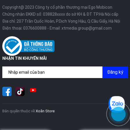
Copyright@ 2023 Công ty cổ phần thương mại Ego Mobicon
Chứng nhận ĐKKD số: 038828xxxx do sở KH & ĐT TP.Hà Nội cấp
Địa chỉ: 207 Trần Quốc Hoàn, P.Dịch Vọng Hậu, Q.Cầu Giấy, Hà Nội
Điện thoại:
0376600888
- Email:
xtmedia.group@gmail.com
NHẬN TIN KHUYẾN MÃI
Đăng ký
Bản quyền thuộc về
Xoăn Store