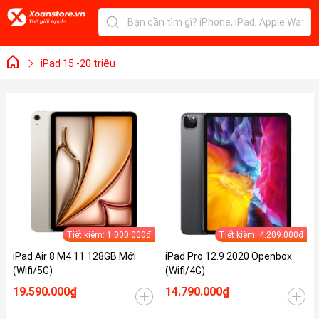
iPad 15 -20 triệu
Tiết kiệm: 1.000.000₫
Tiết kiệm: 4.209.000₫
iPad Air 8 M4 11 128GB Mới
iPad Pro 12.9 2020 Openbox
(Wifi/5G)
(Wifi/4G)
19.590.000₫
14.790.000₫