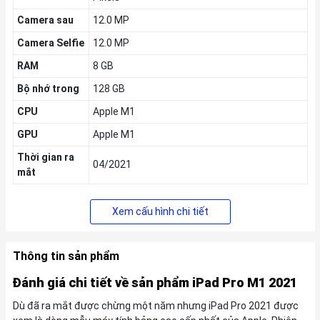
Camera sau
12.0 MP
Camera Selfie
12.0 MP
RAM
8 GB
Bộ nhớ trong
128 GB
CPU
Apple M1
GPU
Apple M1
Thời gian ra
04/2021
mắt
KM
Xem cấu hình chi tiết
Tặng Voucher
200k
,
Giảm thêm 5% tối đa
200k
cho khách hàng
cũ
Thông tin sản phẩm
Đánh giá chi tiết về sản phẩm iPad Pro M1 2021
Dù đã ra mắt được chừng một năm nhưng iPad Pro 2021 được