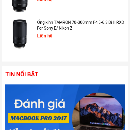
thích và các tài liệu.
Ống kính TAMRON 70-300mm F4.5-6.3 Di III RXD
For Sony E/ Nikon Z
Liên hệ
TIN NỔI BẬT
iPad Pro 2021 trông như một chiếc laptop thực thụ
Kết hợp tính năng bút cảm ứng
iPad Pro 2021 là dòng máy tính bảng cao cấp của Apple nên
đương nhiên không thể thiếu phụ kiện hỗ trợ khả năng tương
thích là bút cảm ứng. Với tính năng này làm tăng độ nhạy, hỗ trợ
cho việc thao tác dễ dàng, nhanh chóng và chính xác hơn. Công
nghệ Promotion trên màn hình tần số quét 120Hz cho mọi thao