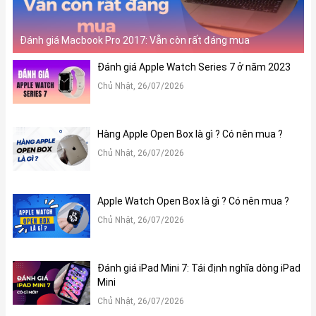
tác, chuyển cảnh trên màn hình nhạy hơn bao giờ hết.
Cụm Camera mang lại hình ảnh chất lượng
Đánh giá Macbook Pro 2017: Vẫn còn rất đáng mua
Nói tới iPad Pro 2021 không thể không kể đến khả năng chụp ảnh
Đánh giá Apple Watch Series 7 ở năm 2023
với hình ảnh rất chất lượng. iPad Pro 2021 được trang bị cụm
Chủ Nhật, 26/07/2026
camera kép ở mặt lưng với camera chính với độ phân giải cao
12MP và đặc biệt là góc siêu rộng lên tới 122 độ, sở hữu độ phân
giải là 10MP.
Hàng Apple Open Box là gì ? Có nên mua ?
Hơn thế nữa, iPad Pro 2021 còn được trang bị một cảm biến TOF
Chủ Nhật, 26/07/2026
3D LiDAR. Chất lượng chụp ảnh nhờ thế mà được nâng cao đáng
kể, cải thiện chức năng xóa phông và AR. Người dùng sẽ được
tận hưởng chân thực các hình ảnh như trong cuộc sống với các
Apple Watch Open Box là gì ? Có nên mua ?
công nghệ True Tone, dải màu rộng P3.
Chủ Nhật, 26/07/2026
Đánh giá iPad Mini 7: Tái định nghĩa dòng iPad
Mini
Chủ Nhật, 26/07/2026