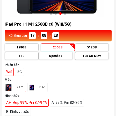
iPad Pro 11 M1 256GB cũ (Wifi/5G)
:
:
17
08
26
Kết thúc sau
128GB
256GB
512GB
1TB
Openbox
128 GB NEW
Phiên bản
Wifi
5G
Màu
Xám
Bạc
Hình thức
A+: Đẹp 99%, Pin 87-94%
A: 99%, Pin 82-86%
B: Kính, vỏ xấu