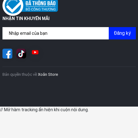
iPad Pro 2021 được hỗ trợ cổng kết nối mạnh mẽ Thunderbolt
dưới giao thức USB-C giúp thiết bị được linh động hơn. Bên cạnh
NHẬN TIN KHUYẾN MÃI
tốc độ truyền dữ liệu lên tới 40Gb/s thì cổng Thunderbolt còn
cho phép kết nối với nhiều phụ kiện khác. iPad Pro phiên bản
Đăng ký
2021 giúp bạn làm việc trực quan và chuyên nghiệp hơn.
Bản quyền thuộc về
Xoăn Store
// Mở hàm tracking ẩn hiện khi cuộn nội dung.
iPad Pro 2021 giúp bạn làm việc trực quan và chuyên nghiệp
hơn.