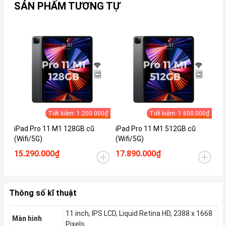
SẢN PHẨM TƯƠNG TỰ
Tiết kiệm: 1.200.000₫
Tiết kiệm: 1.600.000₫
iPad Pro 11 M1 128GB cũ
iPad Pro 11 M1 512GB cũ
iP
(Wifi/5G)
(Wifi/5G)
(W
15.290.000₫
17.890.000₫
18
Thông số kĩ thuật
11 inch, IPS LCD, Liquid Retina HD, 2388 x 1668
Màn hình
Pixels