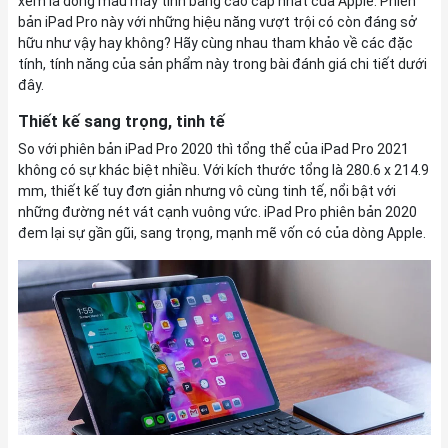
xem là dòng mẫu máy tính bảng cao cấp nhất của Apple. Phiên
bản iPad Pro này với những hiệu năng vượt trội có còn đáng sở
hữu như vậy hay không? Hãy cùng nhau tham khảo về các đặc
tính, tính năng của sản phẩm này trong bài đánh giá chi tiết dưới
đây.
Thiết kế sang trọng, tinh tế
So với phiên bản iPad Pro 2020 thì tổng thể của iPad Pro 2021
không có sự khác biệt nhiều. Với kích thước tổng là 280.6 x 214.9
mm, thiết kế tuy đơn giản nhưng vô cùng tinh tế, nổi bật với
những đường nét vát cạnh vuông vức. iPad Pro phiên bản 2020
đem lại sự gần gũi, sang trọng, mạnh mẽ vốn có của dòng Apple.