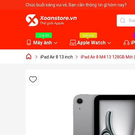
Chúc buổi sáng vui vẻ
, Bạn cần thông tin gì hôm nay?
Giá tốt
Nổi bật
Máy ành
Apple Watch
i
iPad Air 8 13 inch
iPad Air 8 M4 13 128GB Mới (