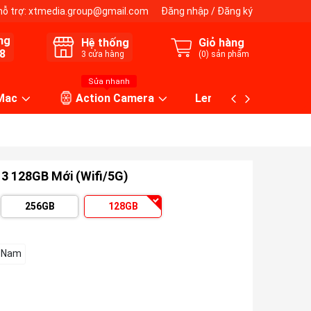
hỗ trợ:
xtmedia.group@gmail.com
Đăng nhập
/
Đăng ký
ng
Hệ thống
Giỏ hàng
8
3
cửa hàng
(
0
) sản phẩm
Sửa nhanh
 Mac
Action Camera
Lens máy ảnh
13 128GB Mới (Wifi/5G)
256GB
128GB
t Nam