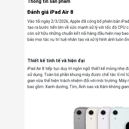
Thông tin sản phẩm
Đánh giá iPad Air 8
Vào tối ngày 2/3/2026, Apple đã công bố phiên bản iPad 
tạo ra bước tiến lớn về sức mạnh xử lý với tốc độ CPU 
còn sở hữu những chuẩn kết nối hàng đầu hiện nay bao
bảo mọi tác vụ trí tuệ nhân tạo và xử lý hình ảnh luôn ổ
Thiết kế tinh tế và hiện đại
iPad Air 8 tiếp tục duy trì ngôn ngữ thiết kế mỏng nhẹ 
sử dụng. Toàn bộ phần khung máy được chế tác tỉ mỉ t
gian vừa thể hiện trách nhiệm đối với môi trường. Má
bao gồm: Xanh dương, Tím, Ánh sao và Xám không gian,