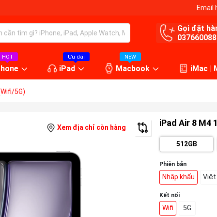
Email 
Gọi đặt hà
037660088
HOT
Ưu đãi
NEW
Phone
iPad
Macbook
iMac |
Wifi/5G)
iPad Air 8 M4 
Xem địa chỉ còn hàng
512GB
Phiên bản
Nhập khẩu
Việ
Kết nối
Wifi
5G