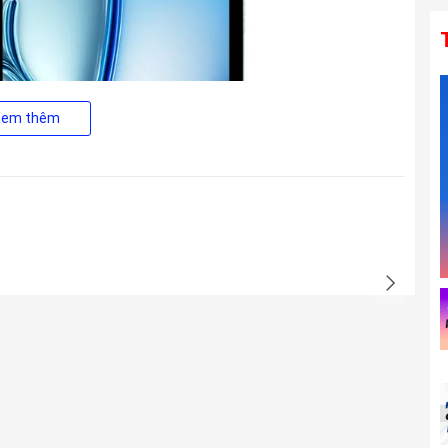
Xem thêm
 việc thay đổi vị trí camera trước 12 MP sang cạnh ngang của
n trong các cuộc gọi video FaceTime hoặc họp trực tuyến, đặc
Keyboard để làm việc như một chiếc máy tính xách tay thực thụ.