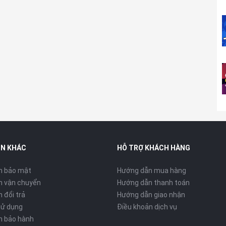
ỏng ấn tượng tạo cảm giác cầm nắm thoải mái và chắc chắn
IN KHÁC
HỖ TRỢ KHÁCH HÀNG
h bảo mật
Hướng dẫn mua hàng
h vận chuyển
Hướng dẫn thanh toán
 đổi trả
Hướng dẫn giao nhận
sử dụng
Điều khoản dịch vụ
h bảo hành