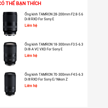
CÓ THỂ BẠN THÍCH
Ống kính TAMRON 28-200mm F2.8-5.6
Di III RXD For Sony E
Liên hệ
Ống kính TAMRON 18-300mm F3.5-6.3
Di III-A VC VXD For Sony E
Liên hệ
Ống kính TAMRON 70-300mm F4.5-6.3
Di III RXD For Sony E/ Nikon Z
Liên hệ