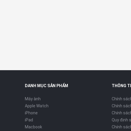
Các góc máy được bo tròn nhẹ nhàng kết hợp với độ m
trong suốt quá trình sử dụng hàng ngày.
DANH MỤC SẢN PHẨM
THÔNG T
Máy ành
Chính sác
Apple Watch
Chính sác
iPhone
Chính sách
iPad
Quy định 
Macbook
Chính sác