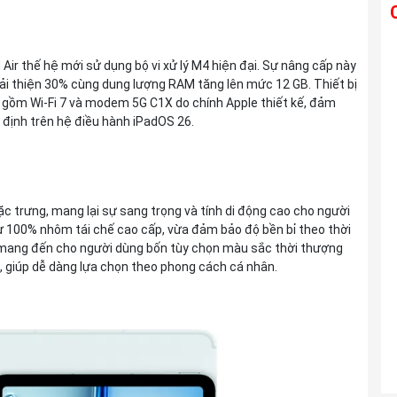
Ống kính TAMRON 28-300mm F4-7.1 Di
Air thế hệ mới sử dụng bộ vi xử lý M4 hiện đại. Sự nâng cấp này
III VC VXD For Sony E
cải thiện 30% cùng dung lượng RAM tăng lên mức 12 GB. Thiết bị
Liên hệ
 gồm Wi-Fi 7 và modem 5G C1X do chính Apple thiết kế, đảm
n định trên hệ điều hành iPadOS 26.
Ống kính TAMRON 25-200mm F2.8-5.6
Di III VXD G2 For Sony E
Liên hệ
đặc trưng, mang lại sự sang trọng và tính di động cao cho người
ừ 100% nhôm tái chế cao cấp, vừa đảm bảo độ bền bỉ theo thời
y mang đến cho người dùng bốn tùy chọn màu sắc thời thượng
 giúp dễ dàng lựa chọn theo phong cách cá nhân.
Ống kính TAMRON 150-500mm F5-6.7
Di III VC VXD For Sony E
Liên hệ