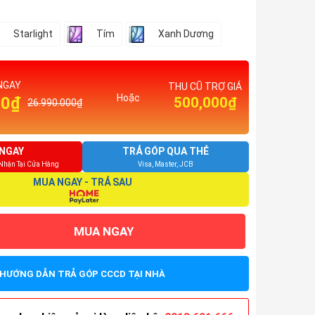
Starlight
Tím
Xanh Dương
NGAY
THU CŨ TRỢ GIÁ
Hoặc
00₫
500,000₫
26.990.000₫
NGAY
TRẢ GÓP QUA THẺ
 Nhận Tại Cửa Hàng
Visa, Master, JCB
MUA NGAY - TRẢ SAU
MUA NGAY
HƯỚNG DẪN TRẢ GÓP CCCD TẠI NHÀ