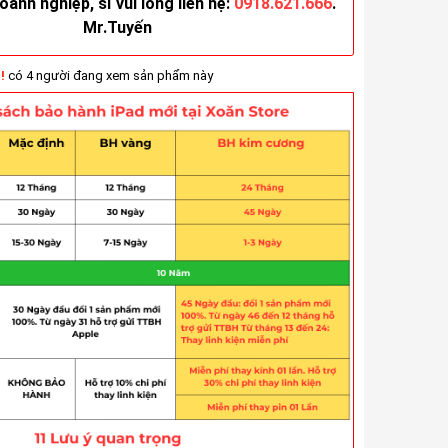
anh nghiệp, sỉ vui lòng liên hệ:
0918.621.666
.
Mr.Tuyến
!
có 4 người đang xem sản phẩm này