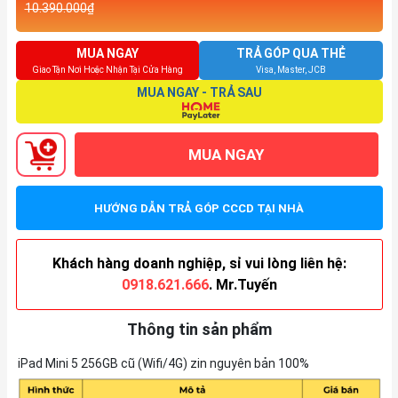
10.390.000₫
MUA NGAY
TRẢ GÓP QUA THẺ
Giao Tận Nơi Hoặc Nhận Tại Cửa Hàng
Visa, Master, JCB
MUA NGAY - TRẢ SAU
MUA NGAY
HƯỚNG DẪN TRẢ GÓP CCCD TẠI NHÀ
Khách hàng doanh nghiệp, sỉ vui lòng liên hệ:
0918.621.666
. Mr.Tuyến
Thông tin sản phẩm
iPad Mini 5 256GB cũ (Wifi/4G) zin nguyên bản 100%