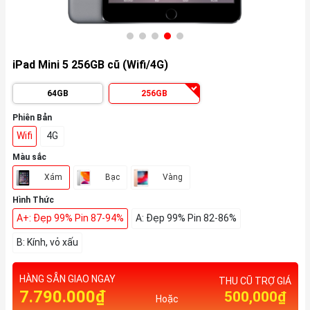
iPad Mini 5 256GB cũ (Wifi/4G)
64GB
256GB
Phiên Bản
Wifi
4G
Màu sắc
Xám
Bạc
Vàng
Hình Thức
A+: Đẹp 99% Pin 87-94%
A: Đẹp 99% Pin 82-86%
B: Kính, vỏ xấu
HÀNG SẴN GIAO NGAY
THU CŨ TRỢ GIÁ
7.790.000₫
500,000₫
Hoặc