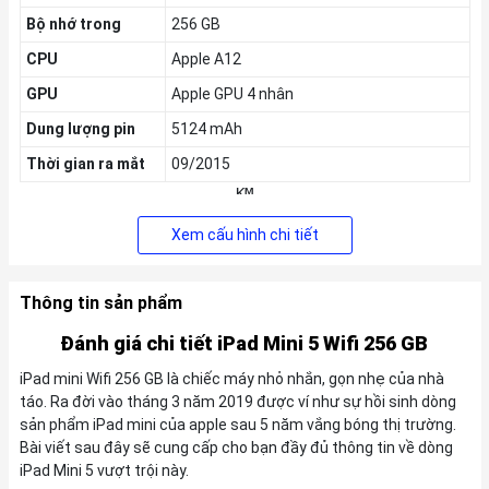
Bộ nhớ trong
256 GB
CPU
Apple A12
GPU
Apple GPU 4 nhân
Dung lượng pin
5124 mAh
Thời gian ra mắt
09/2015
KM
Tặng Voucher
200k
,
Giảm thêm 5% tối đa
200k
cho khách hàng
Xem cấu hình chi tiết
cũ
Thông tin sản phẩm
Đánh giá chi tiết iPad Mini 5 Wifi 256 GB
iPad mini Wifi 256 GB là chiếc máy nhỏ nhắn, gọn nhẹ của nhà
táo. Ra đời vào tháng 3 năm 2019 được ví như sự hồi sinh dòng
sản phẩm iPad mini của apple sau 5 năm vắng bóng thị trường.
Bài viết sau đây sẽ cung cấp cho bạn đầy đủ thông tin về dòng
iPad Mini 5 vượt trội này.