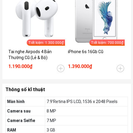
Tiết kiệm: 1.300.000₫
Tiết kiệm: 700.000₫
Tai nghe Airpods 4 Bản
iPhone 6s 16Gb Cũ
iP
Thường Cũ (Lẻ & Bộ)
1.190.000₫
1.390.000₫
1.
Thông số kĩ thuật
Màn hình
7.9'Retina IPS LCD, 1536 x 2048 Pixels
Camera sau
8 MP
Camera Selfie
7 MP
RAM
3 GB