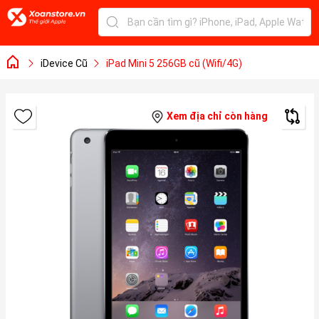
iDevice Cũ
iPad Mini 5 256GB cũ (Wifi/4G)
Xem địa chỉ còn hàng