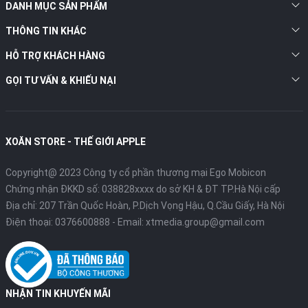
DANH MỤC SẢN PHẨM
THÔNG TIN KHÁC
HỖ TRỢ KHÁCH HÀNG
GỌI TƯ VẤN & KHIẾU NẠI
XOĂN STORE - THẾ GIỚI APPLE
iPad mini 5 có cấu hình mạnh mẽ
Bạn có thể chơi nhiều loại game, tải nhiều ứng dụng mà không bị
Copyright@ 2023 Công ty cổ phần thương mại Ego Mobicon
giật lag cùng việc lưu trữ các ứng dụng, dữ liệu lâu dài và thuận
Chứng nhận ĐKKD số: 038828xxxx do sở KH & ĐT TP.Hà Nội cấp
tiện. IOS 12 đã được cài đặt sẵn ngay trên máy vì thế mọi hoạt
Địa chỉ: 207 Trần Quốc Hoàn, P.Dịch Vọng Hậu, Q.Cầu Giấy, Hà Nội
động sẽ không có gì khó.
Điện thoại:
0376600888
- Email:
xtmedia.group@gmail.com
Điểm sáng nhất mà bạn cần biết tới là phần mềm của iPad mini
5 sẽ được nhà táo cập nhật hỗ trợ máy trong nhiều năm tới. Đặc
biệt hơn đi kèm với máy là một chiếc bút cảm ứng phục vụ tốt
cho người dùng để có một trải nghiệm tốt và đây cũng là tín hiệu
NHẬN TIN KHUYẾN MÃI
vui cho những người thích vẽ tranh, sáng tác nghệ thuật.