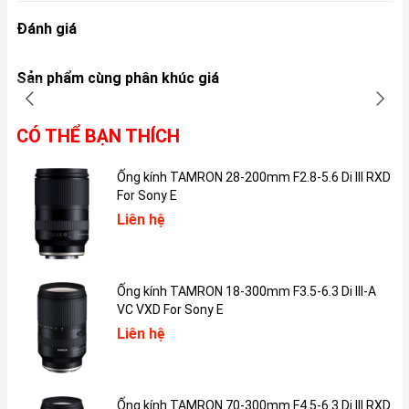
Đánh giá
Một điểm trừ cho cách thiết kế của iPad mini 5 là viền của máy
khá dày không làm nổi bật được hết nét đẹp của máy.
Sản phẩm cùng phân khúc giá
CÓ THỂ BẠN THÍCH
Ống kính TAMRON 28-200mm F2.8-5.6 Di III RXD
For Sony E
Liên hệ
Ống kính TAMRON 18-300mm F3.5-6.3 Di III-A
Thiết kế iPad mini 5
VC VXD For Sony E
Liên hệ
Nút home vẫn là nét đặc trưng quen thuộc của dòng máy Apple.
Bên cạnh đó nút home của iPad mini 5 vẫn tích hợp touch ID giúp
nâng cao bảo mật, mở máy nhanh hơn đồng thời mỗi lần thanh
toán trên App Store sẽ không cần nhập lại mật khẩu mà chỉ cần
Ống kính TAMRON 70-300mm F4.5-6.3 Di III RXD