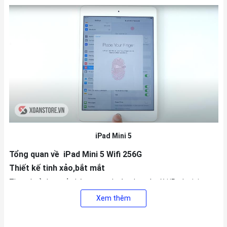
iPad Mini 5
Tổng quan về iPad Mini 5 Wifi 256G
Thiết kế tinh xảo,bắt mắt
Thay vì sử dụng vỏ nhôm quen thuộc như các đời iPad mini
trước thì iPad mini 5 được làm từ khung kim loại có độ cứng cáp
Xem thêm
hơn tránh biến dạng trong quá trình sử dụng. Bên cạnh đó, máy
có kích thước 7.9 inch tạo cảm giác rộng rãi thoải mái khi dùng
máy.