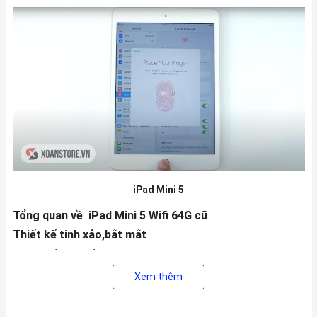
iPad Mini 5
Tổng quan về iPad Mini 5 Wifi 64G cũ
Thiết kế tinh xảo,bắt mắt
Thay vì sử dụng vỏ nhôm quen thuộc như các đời iPad mini
trước thì iPad mini 5 được làm từ khung kim loại có độ cứng cáp
Xem thêm
hơn tránh biến dạng trong quá trình sử dụng. Bên cạnh đó, máy
có kích thước 7.9 inch tạo cảm giác rộng rãi thoải mái khi dùng
máy.