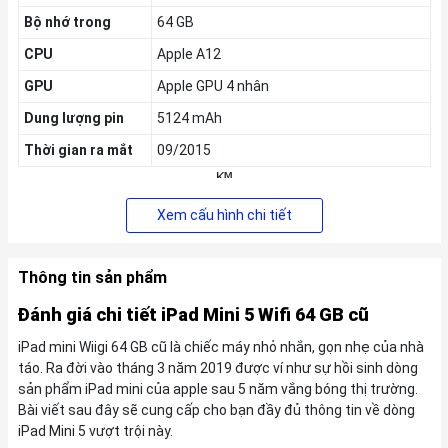
Bộ nhớ trong
64 GB
CPU
Apple A12
GPU
Apple GPU 4 nhân
Dung lượng pin
5124 mAh
Thời gian ra mắt
09/2015
KM
Tặng Voucher
200k
,
Giảm thêm 5% tối đa
200k
cho khách hàng
Xem cấu hình chi tiết
cũ
Thông tin sản phẩm
Đánh giá chi tiết iPad Mini 5 Wifi 64 GB cũ
iPad mini Wiigi 64 GB cũ là chiếc máy nhỏ nhắn, gọn nhẹ của nhà
táo. Ra đời vào tháng 3 năm 2019 được ví như sự hồi sinh dòng
sản phẩm iPad mini của apple sau 5 năm vắng bóng thị trường.
Bài viết sau đây sẽ cung cấp cho bạn đầy đủ thông tin về dòng
iPad Mini 5 vượt trội này.