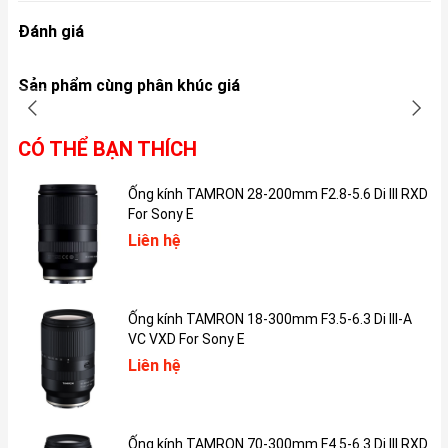
Đánh giá
Một điểm trừ cho cách thiết kế của iPad mini 5 là viền của máy
khá dày không làm nổi bật được hết nét đẹp của máy.
Sản phẩm cùng phân khúc giá
CÓ THỂ BẠN THÍCH
Ống kính TAMRON 28-200mm F2.8-5.6 Di III RXD
For Sony E
Liên hệ
Ống kính TAMRON 18-300mm F3.5-6.3 Di III-A
Thiết kế iPad mini 5
VC VXD For Sony E
Liên hệ
Nút home vẫn là nét đặc trưng quen thuộc của dòng máy Apple.
Bên cạnh đó nút home của iPad mini 5 vẫn tích hợp touch ID giúp
nâng cao bảo mật, mở máy nhanh hơn đồng thời mỗi lần thanh
toán trên App Store sẽ không cần nhập lại mật khẩu mà chỉ cần
Ống kính TAMRON 70-300mm F4.5-6.3 Di III RXD