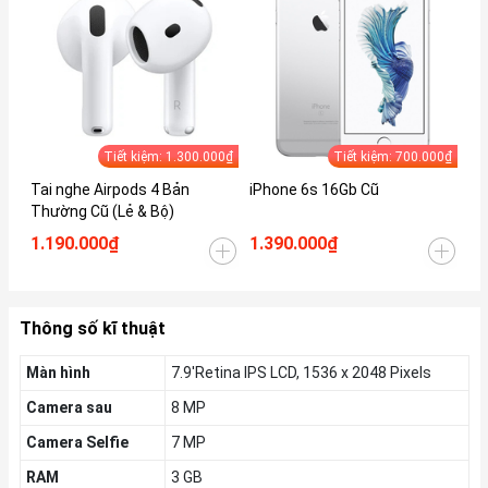
Tiết kiệm: 1.300.000₫
Tiết kiệm: 700.000₫
Tai nghe Airpods 4 Bản
iPhone 6s 16Gb Cũ
iP
Thường Cũ (Lẻ & Bộ)
1.190.000₫
1.390.000₫
1.
Thông số kĩ thuật
Màn hình
7.9'Retina IPS LCD, 1536 x 2048 Pixels
Camera sau
8 MP
Camera Selfie
7 MP
RAM
3 GB