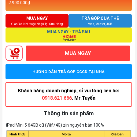
7.990.000₫
MUA NGAY
TRẢ GÓP QUA THẺ
Giao Tận Nơi Hoặc Nhận Tại Cửa Hàng
Visa, Master, JCB
MUA NGAY - TRẢ SAU
MUA NGAY
HƯỚNG DẪN TRẢ GÓP CCCD TẠI NHÀ
Khách hàng doanh nghiệp, sỉ vui lòng liên hệ:
0918.621.666
. Mr.Tuyến
Thông tin sản phẩm
iPad Mini 5 64GB cũ (Wifi/4G) zin nguyên bản 100%