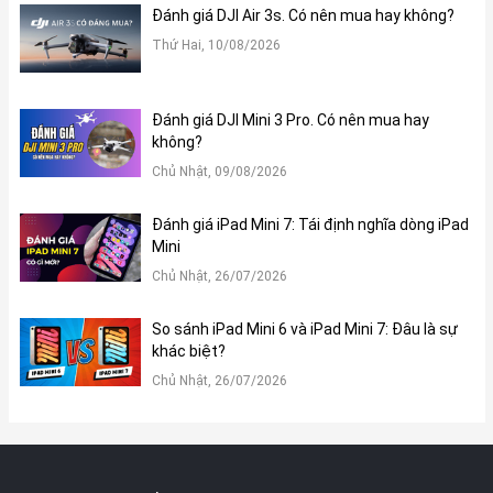
Đánh giá DJI Air 3s. Có nên mua hay không?
Thứ Hai, 10/08/2026
Đánh giá DJI Mini 3 Pro. Có nên mua hay
Màn hình sắc nét
không?
Đặc biệt, mật độ điểm ảnh trên màn hình của chiếc iPad mini
Chủ Nhật, 09/08/2026
này lên đến 324 ppi, mang lại cho người dùng không gian trải
nghiệm thoải mái và sắc nét. Hiệu năng của iPad mini 5.
Đánh giá iPad Mini 7: Tái định nghĩa dòng iPad
Mini
Một số tính năng đặc biệt khác của iPad Mini 5 Wifi
64G cũ
Chủ Nhật, 26/07/2026
1. Cấu hình mạnh mẽ, vượt trội
So sánh iPad Mini 6 và iPad Mini 7: Đâu là sự
iPad mini 5 được nhà táo trang bị con chip Apple Bionic A12 có
khác biệt?
tốc độ xử lý nhanh chóng và vô cùng chính xác. Bên cạnh đó nó
Chủ Nhật, 26/07/2026
còn có bộ nhớ 64/256GB và dung lượng 3gb tạo điều kiện cho
máy sử dụng nhiều tính năng đa nhiệm mượt mà hơn.