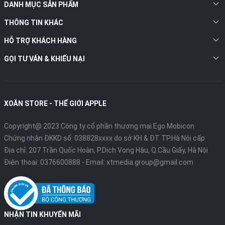
DANH MỤC SẢN PHẨM
THÔNG TIN KHÁC
HỖ TRỢ KHÁCH HÀNG
GỌI TƯ VẤN & KHIẾU NẠI
XOĂN STORE - THẾ GIỚI APPLE
iPad mini 5 có cấu hình mạnh mẽ
Bạn có thể chơi nhiều loại game, tải nhiều ứng dụng mà không bị
Copyright@ 2023 Công ty cổ phần thương mại Ego Mobicon
giật lag cùng việc lưu trữ các ứng dụng, dữ liệu lâu dài và thuận
Chứng nhận ĐKKD số: 038828xxxx do sở KH & ĐT TP.Hà Nội cấp
tiện. IOS 12 đã được cài đặt sẵn ngay trên máy vì thế mọi hoạt
Địa chỉ: 207 Trần Quốc Hoàn, P.Dịch Vọng Hậu, Q.Cầu Giấy, Hà Nội
động sẽ không có gì khó.
Điện thoại:
0376600888
- Email:
xtmedia.group@gmail.com
Điểm sáng nhất mà bạn cần biết tới là phần mềm của iPad mini
5 sẽ được nhà táo cập nhật hỗ trợ máy trong nhiều năm tới. Đặc
biệt hơn đi kèm với máy là một chiếc bút cảm ứng phục vụ tốt
cho người dùng để có một trải nghiệm tốt và đây cũng là tín hiệu
NHẬN TIN KHUYẾN MÃI
vui cho những người thích vẽ tranh, sáng tác nghệ thuật.