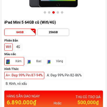
iPad Mini 5 64GB cũ (Wifi/4G)
64GB
256GB
Phiên Bản
Wifi
4G
Màu sắc
Xám
Bạc
Vàng
Hình Thức
A+: Đẹp 99% Pin 87-94%
A: Đẹp 99% Pin 82-86%
B: Kính, vỏ xấu
HÀNG SẴN GIAO NGAY
THU CŨ TRỢ GIÁ
6.890.000₫
500,000₫
Hoặc