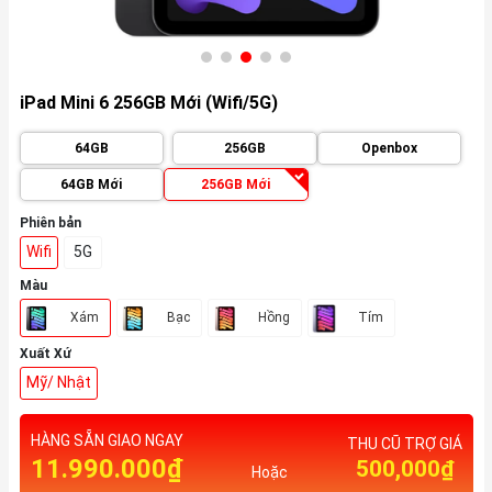
iPad Mini 6 256GB Mới (Wifi/5G)
64GB
256GB
Openbox
64GB Mới
256GB Mới
Phiên bản
Wifi
5G
Màu
Xám
Bạc
Hồng
Tím
Xuất Xứ
Mỹ/ Nhật
HÀNG SẴN GIAO NGAY
THU CŨ TRỢ GIÁ
11.990.000₫
500,000₫
Hoặc