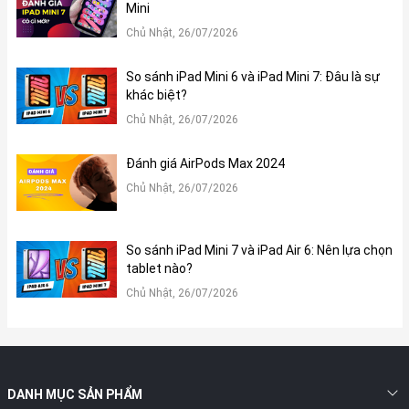
Mini
Ngoài ra, Camera trước của iPad Mini 6 cũng được tối ưu để
Chủ Nhật, 26/07/2026
thực hiện tốt các chức năng như chụp ảnh chân dung, gọi Video
Call, giúp thể hiện hình ảnh rõ nét. Đặc biệt, tính năng Center
So sánh iPad Mini 6 và iPad Mini 7: Đâu là sự
Stage của iPad Mini 6 có thể điều chỉnh khung hình sao cho phù
khác biệt?
hợp với đối tượng sử dụng.
Chủ Nhật, 26/07/2026
Đánh giá AirPods Max 2024
Chủ Nhật, 26/07/2026
So sánh iPad Mini 7 và iPad Air 6: Nên lựa chọn
tablet nào?
Chủ Nhật, 26/07/2026
iPad Mini 6.
DANH MỤC SẢN PHẨM
Âm thanh