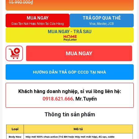
15.990.000₫
MUA NGAY
TRẢ GÓP QUA THẺ
Giao Tận Nơi Hoặc Nhận Tại Cửa Hàng
Visa, Master, JCB
MUA NGAY - TRẢ SAU
MUA NGAY
HƯỚNG DẪN TRẢ GÓP CCCD TẠI NHÀ
Khách hàng doanh nghiệp, sỉ vui lòng liên hệ:
0918.621.666
. Mr.Tuyến
Thông tin sản phẩm