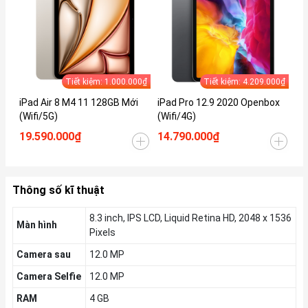
Tiết kiệm: 1.000.000₫
Tiết kiệm: 4.209.000₫
iPad Air 8 M4 11 128GB Mới
iPad Pro 12.9 2020 Openbox
iP
(Wifi/5G)
(Wifi/4G)
(W
19.590.000₫
14.790.000₫
13
Thông số kĩ thuật
8.3 inch, IPS LCD, Liquid Retina HD, 2048 x 1536
Màn hình
Pixels
Camera sau
12.0 MP
Camera Selfie
12.0 MP
RAM
4 GB