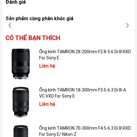
đặc biệt là phần bo góc vô cùng mượt mà. Đặc biệt, ở mẫu iPad
Đánh giá
Mini mới nhất này, nhà “Táo” đã mang đến 5 phiên bản màu sắc
để khách hàng thoải mái lựa chọn bao gồm Space Gray, Silver,
Sản phẩm cùng phân khúc giá
Rose Gold, Green và Sky Blue. Do máy được thiết kế phần viền
màn hình thu hẹp nên nút Home cổ điển đã được loại bỏ mà thay
vào đó Apple đã tích hợp Touch ID lên nút nguồn.
CÓ THỂ BẠN THÍCH
Ống kính TAMRON 28-200mm F2.8-5.6 Di III RXD
For Sony E
Liên hệ
Ống kính TAMRON 18-300mm F3.5-6.3 Di III-A
VC VXD For Sony E
Liên hệ
iPad Mini 6.
Ống kính TAMRON 70-300mm F4.5-6.3 Di III RXD
Màn hình Retina 8.3 inch
For Sony E/ Nikon Z