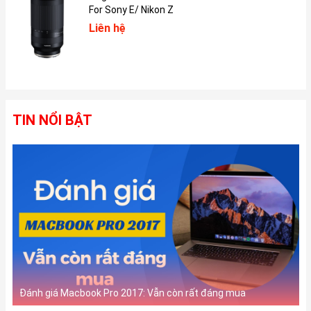
For Sony E/ Nikon Z
Liên hệ
Màn hình với độ sáng 600 nits
iPad Pro 2020 sử dụng màn hình tràn cạnh Liquid Retina. Màn
hình Liquid Retina trên iPad Pro 2020 là một trong những màn
TIN NỔI BẬT
hình tốt nhất ở thời điểm đó. Màu sắc hiển thị tươi sáng, số
lượng màu rộng và sử dụng công nghệ ProMotion để tự động
điều chỉnh tốc độ làm mới lên đến 120Hz.
Màn hình có độ phân giải 2732 x 2048 và tỷ lệ điểm ảnh là 264
ppi. Độ sáng màn hình lên tới 600 nits, độ phản xạ 1,8% và có lớp
phủ chống phản xạ, chống hiển thị vân tay khi sử dụng.
Camera 12 MB, Camera TrueDepth và Face ID
Đánh giá Macbook Pro 2017: Vẫn còn rất đáng mua