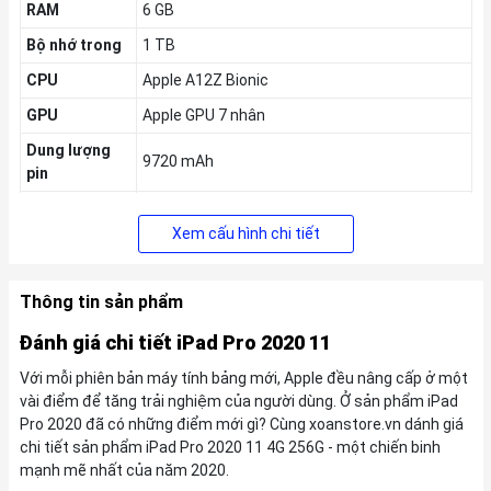
RAM
6 GB
Bộ nhớ trong
1 TB
CPU
Apple A12Z Bionic
GPU
Apple GPU 7 nhân
Dung lượng
9720 mAh
pin
Thời gian ra
03/2020
mắt
Xem cấu hình chi tiết
KM
Thông tin sản phẩm
Tặng Voucher
200k
,
Giảm thêm 5% tối đa
200k
cho khách hàng
cũ
Đánh giá chi tiết iPad Pro 2020 11
Với mỗi phiên bản máy tính bảng mới, Apple đều nâng cấp ở một
vài điểm để tăng trải nghiệm của người dùng. Ở sản phẩm iPad
Pro 2020 đã có những điểm mới gì? Cùng xoanstore.vn dánh giá
chi tiết sản phẩm iPad Pro 2020 11 4G 256G - một chiến binh
mạnh mẽ nhất của năm 2020.