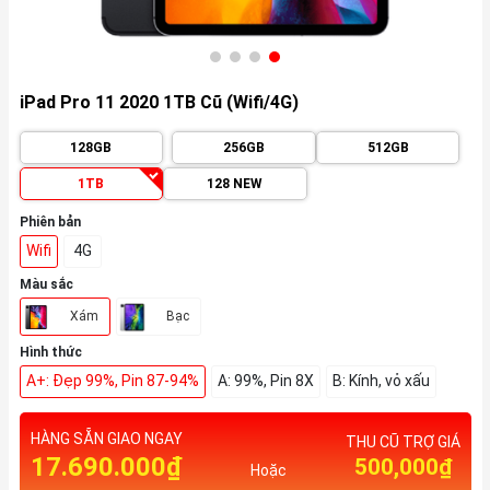
iPad Pro 11 2020 1TB Cũ (Wifi/4G)
128GB
256GB
512GB
1TB
128 NEW
Phiên bản
Wifi
4G
Màu sắc
Xám
Bạc
Hình thức
A+: Đẹp 99%, Pin 87-94%
A: 99%, Pin 8X
B: Kính, vỏ xấu
HÀNG SẴN GIAO NGAY
THU CŨ TRỢ GIÁ
17.690.000₫
500,000₫
Hoặc