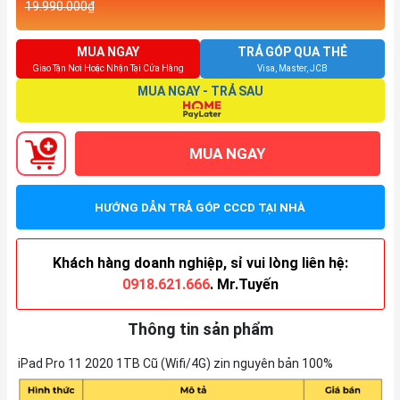
19.990.000₫
MUA NGAY
TRẢ GÓP QUA THẺ
Giao Tận Nơi Hoặc Nhận Tại Cửa Hàng
Visa, Master, JCB
MUA NGAY - TRẢ SAU
MUA NGAY
HƯỚNG DẪN TRẢ GÓP CCCD TẠI NHÀ
Khách hàng doanh nghiệp, sỉ vui lòng liên hệ:
0918.621.666
. Mr.Tuyến
Thông tin sản phẩm
iPad Pro 11 2020 1TB Cũ (Wifi/4G) zin nguyên bản 100%