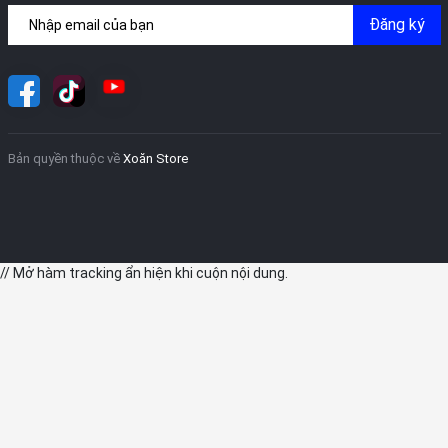
Đăng ký
Máy quét LiDAR và AR
iPad Pro 2020 có một tính năng mới chưa từng có ở trên bất kỳ
thiết bị Apple nào trước đây. Đó chính là một máy quét LiDAR ở
mặt sau (còn được gọi là cảm biến thời gian bay). Chúng đo thời
gian cần thiết để tiếp cận một vật thể và phản xạ trở lại.
Bản quyền thuộc về
Xoăn Store
Mục tiêu của tính năng này là cho phép các nhà phát triển xây
dựng các ứng dụng thực tế tăng cường (AR). Tính năng này
cũng hứa hẹn nâng cao trải nghiệm người dùng khi tham gia các
trò chơi AR trên nền tảng ARKit.
// Mở hàm tracking ẩn hiện khi cuộn nội dung.
Theo Apple, nhờ hoạt động của máy quét LiDAR kết hợp chip
A12Z Bionic và Neural Engine của Apple, AR giờ đây được thực
hiện ngay lập tức.
Bộ vi xử lý A12Z Bionic