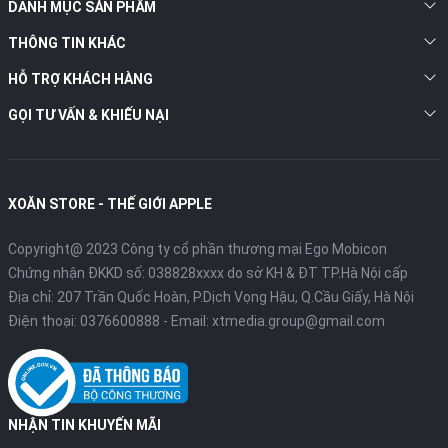
DANH MỤC SẢN PHẨM
2020 cho phép người dùng sử dụng Face ID để xác thực bảo
mật. Face ID sử dụng cảm biến và cụm camera phía trước thiết
THÔNG TIN KHÁC
bị được gọi là camera TrueDepth.
HỖ TRỢ KHÁCH HÀNG
Face ID cho phép người dùng mở khóa nhanh chóng màn hình
GỌI TƯ VẤN & KHIẾU NẠI
khóa, mật khẩu của các ứng dụng và xác thực khi thanh toán
hóa đơn Apple Pay. Chúng có khả năng hoạt động cả trong bóng
tối và khi người dùng sử dụng các phụ kiện như kính râm, khăn
hay trang điểm.
XOĂN STORE - THẾ GIỚI APPLE
Máy quét LiDAR và AR
Copyright@ 2023 Công ty cổ phần thương mại Ego Mobicon
Chứng nhận ĐKKD số: 038828xxxx do sở KH & ĐT TP.Hà Nội cấp
Địa chỉ: 207 Trần Quốc Hoàn, P.Dịch Vọng Hậu, Q.Cầu Giấy, Hà Nội
Điện thoại:
0376600888
- Email:
xtmedia.group@gmail.com
NHẬN TIN KHUYẾN MÃI