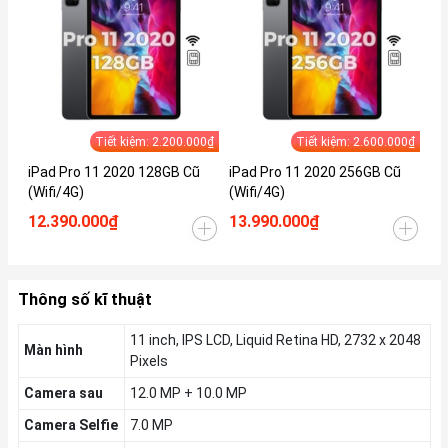
Tiết kiệm: 2.200.000₫
Tiết kiệm: 2.600.000₫
iPad Pro 11 2020 128GB Cũ
iPad Pro 11 2020 256GB Cũ
iP
(Wifi/4G)
(Wifi/4G)
(W
12.390.000₫
13.990.000₫
15
Thông số kĩ thuật
11 inch, IPS LCD, Liquid Retina HD, 2732 x 2048
Màn hình
Pixels
Camera sau
12.0 MP + 10.0 MP
Camera Selfie
7.0 MP