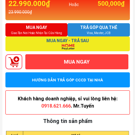
22.990.000₫
500,000₫
Hoặc
23.990.000₫
MUA NGAY
TRẢ GÓP QUA THẺ
Giao Tận Nơi Hoặc Nhận Tại Cửa Hàng
Visa, Master, JCB
MUA NGAY - TRẢ SAU
MUA NGAY
HƯỚNG DẪN TRẢ GÓP CCCD TẠI NHÀ
Khách hàng doanh nghiệp, sỉ vui lòng liên hệ:
0918.621.666
. Mr.Tuyến
Thông tin sản phẩm