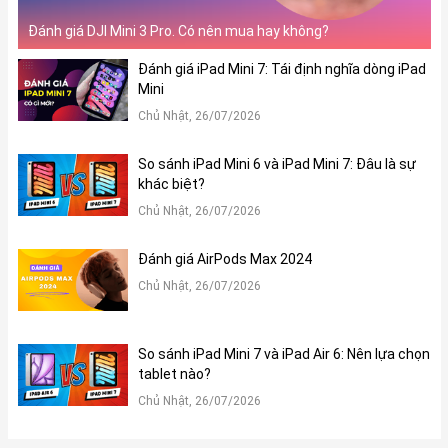
Đánh giá DJI Mini 3 Pro. Có nên mua hay không?
3, Hiệu năng của iPad Pro M2 2022 như thế nào?
Đánh giá iPad Mini 7: Tái định nghĩa dòng iPad
Mini
iPad Pro M2 2022 sở hữu hiệu năng cực khủng với con chip M2
đúng như tên gọi của mình. Con chip vô cùng mạnh mẽ này sở
Chủ Nhật, 26/07/2026
hữu 8 nhân CPU và tối đa 10 nhân GPU, nhờ vậy sẽ mang lại hiệu
suất đa luồng nhanh hơn 18% và tốc độ xử lý đồ họa nhanh hơn
So sánh iPad Mini 6 và iPad Mini 7: Đâu là sự
tới 35% , đáp ứng các tác vụ AI, AR nhanh hơn 40% so với con
khác biệt?
chip M1 nhờ cải tiến các lõi Neural Engine.
Chủ Nhật, 26/07/2026
Đánh giá AirPods Max 2024
Chủ Nhật, 26/07/2026
So sánh iPad Mini 7 và iPad Air 6: Nên lựa chọn
tablet nào?
Chủ Nhật, 26/07/2026