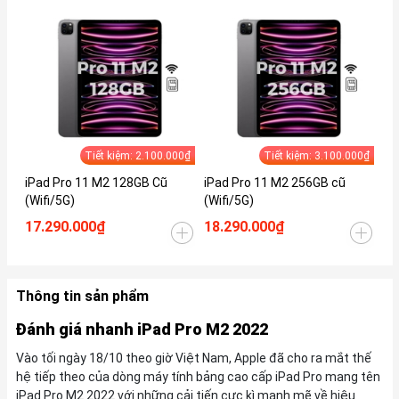
Tiết kiệm: 2.100.000₫
Tiết kiệm: 3.100.000₫
iPad Pro 11 M2 128GB Cũ
iPad Pro 11 M2 256GB cũ
iP
(Wifi/5G)
(Wifi/5G)
(W
17.290.000₫
18.290.000₫
19
Thông tin sản phẩm
Đánh giá nhanh iPad Pro M2 2022
Vào tối ngày 18/10 theo giờ Việt Nam, Apple đã cho ra mắt thế
hệ tiếp theo của dòng máy tính bảng cao cấp iPad Pro mang tên
iPad Pro M2 2022 với những cải tiến cực kì mạnh mẽ về hiệu