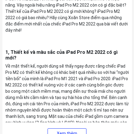
năng. Vậy ngoài hiệu năng iPad Pro M2 2022 còn có gì đặc biệt?
Thiết kế của iPad Pro M2 2022 có gì mới không? iPad Pro M2
2022 có giá bao nhiêu? Hãy cùng Xoăn Store điểm qua những
đặc điểm mới nhất của chiếc iPad Pro M2 2022 qua bài viết dưới
đây nhé!
1, Thiết kế và màu sắc của iPad Pro M2 2022 có gì
mới?
Về mặt thiết kế, người dùng sẽ thấy ngay được rằng chiếc iPad
Pro M2 có thiết kế không có khác biệt quá nhiều so với hai “người
tiền bối” của mình là iPad Pro M1 2021 và iPad Pro 2020. iPad Pro
M2 2022 có thiết kế vuông vức ở các cạnh cùng bốn góc được
bo cong một cách mềm mại, mang đến sự thoải mái cho người
dùng mỗi khi cầm nắm và tạo sự hài hòa cho tổng thể. Bên cạnh
đó, đúng với cái tên Pro của mình, iPad Pro M2 2022 được làm từ
nhôm nguyên khối được hoàn thiện một cách tỉ mỉ tạo nên sự
thanh lịch, sang trọng. Mặt sau của chiếc iPad gồm cụm camera
sau hình vuông (2 ống kính và LiDAR). Ngoài ra bên thân máy còn
có vị trí hít nam châm Apple Pencil cũng như có Smart
Xem thêm