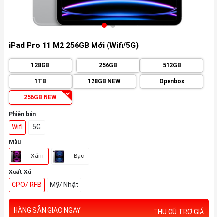
iPad Pro 11 M2 256GB Mới (Wifi/5G)
128GB
256GB
512GB
1TB
128GB NEW
Openbox
256GB NEW
Phiên bản
Wifi
5G
Màu
Xám
Bạc
Xuất Xứ
CPO/ RFB
Mỹ/ Nhật
HÀNG SẴN GIAO NGAY
THU CŨ TRỢ GIÁ