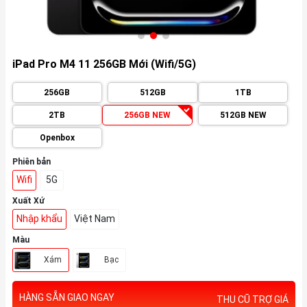
iPad Pro M4 11 256GB Mới (Wifi/5G)
256GB
512GB
1TB
2TB
256GB NEW
512GB NEW
Openbox
Phiên bản
Wifi
5G
Xuất Xứ
Nhập khẩu
Việt Nam
Màu
Xám
Bạc
HÀNG SẴN GIAO NGAY
THU CŨ TRỢ GIÁ