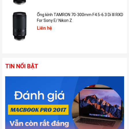
đến 1.000 nits cho SDR và HDR, cùng với độ sáng HDR tối đa lên
đến 1.600 nits.
Ống kính TAMRON 70-300mm F4.5-6.3 Di III RXD
For Sony E/ Nikon Z
Liên hệ
TIN NỔI BẬT
Màn hình trên iPad Pro M4 mang lại màu đen sâu hơn, chân thực
hơn và chi tiết hơn trong điều kiện ánh sáng yếu, với điểm nổi
bật sáng hơn và thời gian đáp ứng nhanh hơn đối với nội dung
động.