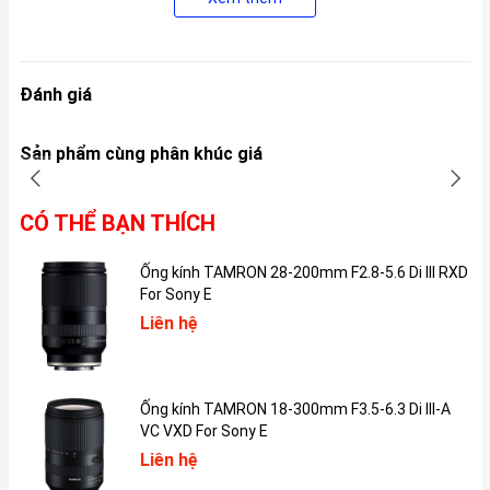
Ngoài ra, iPad Pro M4 còn có hai tùy chọn màu sắc mới là Bạc và
Đen Không Gian.
Đánh giá
Sản phẩm cùng phân khúc giá
CÓ THỂ BẠN THÍCH
Ống kính TAMRON 28-200mm F2.8-5.6 Di III RXD
For Sony E
Liên hệ
Ống kính TAMRON 18-300mm F3.5-6.3 Di III-A
2. Màn hình:
VC VXD For Sony E
iPad Pro M4 được trang bị màn hình OLED Ultra Retina XDR, sử
Liên hệ
dụng hai tấm nền song song để tăng độ sáng toàn màn hình lên