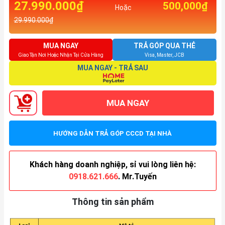
27.990.000₫
500,000₫
Hoặc
29.990.000₫
MUA NGAY
TRẢ GÓP QUA THẺ
Giao Tận Nơi Hoặc Nhận Tại Cửa Hàng
Visa, Master, JCB
MUA NGAY - TRẢ SAU
MUA NGAY
HƯỚNG DẪN TRẢ GÓP CCCD TẠI NHÀ
Khách hàng doanh nghiệp, sỉ vui lòng liên hệ:
0918.621.666
. Mr.Tuyến
Thông tin sản phẩm