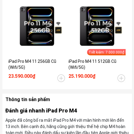
Tiết kiệm: 7.000.000₫
iPad Pro M4 11 256GB Cũ
iPad Pro M4 11 512GB Cũ
iP
(Wifi/5G)
(Wifi/5G)
(W
23.590.000₫
25.190.000₫
34
Thông tin sản phẩm
Đánh giá nhanh iPad Pro M4
Apple đã công bố ra mắt iPad Pro M4 với màn hình mới lên đến
13 inch. Bên cạnh đó, hãng cũng giới thiệu thế hệ chip M4 hoàn
toàn mới. Điều này đánh dấu sự kiện lần đầu tiên Apple giới thiệu