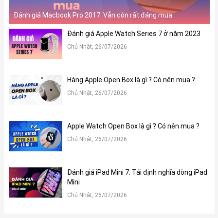
3. Hiệu năng:
Bên cạnh đó, iPad Pro M4 cũng là thế hệ đầu tiên tích hợp nhiều
Đánh giá Macbook Pro 2017: Vẫn còn rất đáng mua
tính năng AI. Điều này đã đánh dấu một bước tiến mạnh mẽ của
Đánh giá Apple Watch Series 7 ở năm 2023
Apple trong việc đưa iPad tiệm cận hơn đến các dòng MacBook.
Chủ Nhật, 26/07/2026
Hàng Apple Open Box là gì ? Có nên mua ?
Chủ Nhật, 26/07/2026
Apple Watch Open Box là gì ? Có nên mua ?
Chủ Nhật, 26/07/2026
Đánh giá iPad Mini 7: Tái định nghĩa dòng iPad
Về vi xử lý, chip Apple M4 đã được nâng cấp mạnh mẽ với các
Mini
tính năng AI. Sử dụng công nghệ tiến trình 3 nm, chip Apple M4
đã được cải thiện để xử lý các tác vụ nặng và tiết kiệm năng
Chủ Nhật, 26/07/2026
lượng tốt hơn.