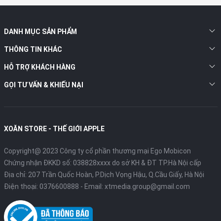
4. Camera:
DANH MỤC SẢN PHẨM
Camera trước 12 MP trên iPad Pro M4 đã được di chuyển tới
cạnh viền bên để tăng cường trải nghiệm gọi video. Ngoài ra,
THÔNG TIN KHÁC
thiết bị còn có đèn flash TrueTone điều chỉnh tự động để cải
HỖ TRỢ KHÁCH HÀNG
thiện khả năng quét tài liệu. Camera sau 12 MP hỗ trợ quay
video ProRes và tính năng Smart HDR 4.
GỌI TƯ VẤN & KHIẾU NẠI
XOĂN STORE - THẾ GIỚI APPLE
Copyright@ 2023 Công ty cổ phần thương mại Ego Mobicon
Chứng nhận ĐKKD số: 038828xxxx do sở KH & ĐT TP.Hà Nội cấp
Địa chỉ: 207 Trần Quốc Hoàn, P.Dịch Vọng Hậu, Q.Cầu Giấy, Hà Nội
Điện thoại:
0376600888
- Email:
xtmedia.group@gmail.com