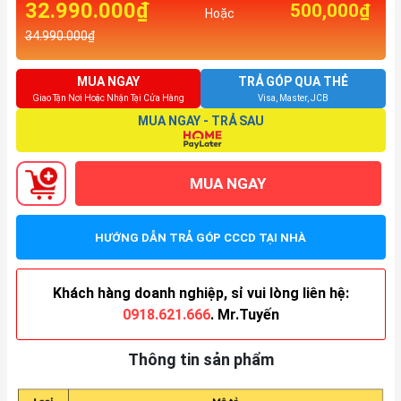
32.990.000₫
500,000₫
Hoặc
34.990.000₫
MUA NGAY
TRẢ GÓP QUA THẺ
Giao Tận Nơi Hoặc Nhận Tại Cửa Hàng
Visa, Master, JCB
MUA NGAY - TRẢ SAU
MUA NGAY
HƯỚNG DẪN TRẢ GÓP CCCD TẠI NHÀ
Khách hàng doanh nghiệp, sỉ vui lòng liên hệ:
0918.621.666
. Mr.Tuyến
Thông tin sản phẩm