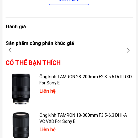
Ngoài ra, iPad Pro M4 còn có hai tùy chọn màu sắc mới là Bạc và
Đen Không Gian.
Đánh giá
Sản phẩm cùng phân khúc giá
CÓ THỂ BẠN THÍCH
Ống kính TAMRON 28-200mm F2.8-5.6 Di III RXD
For Sony E
Liên hệ
Ống kính TAMRON 18-300mm F3.5-6.3 Di III-A
2. Màn hình:
VC VXD For Sony E
iPad Pro M4 được trang bị màn hình OLED Ultra Retina XDR, sử
Liên hệ
dụng hai tấm nền song song để tăng độ sáng toàn màn hình lên