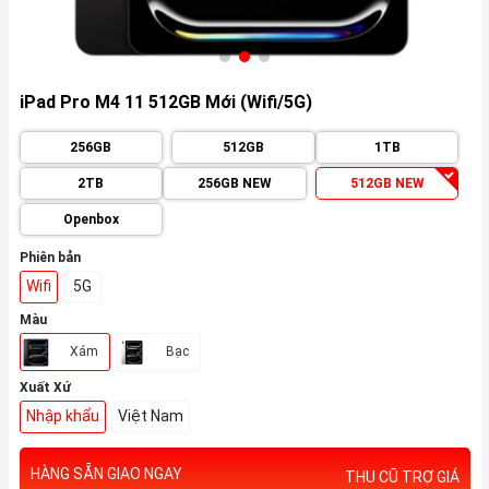
iPad Pro M4 11 512GB Mới (Wifi/5G)
256GB
512GB
1TB
2TB
256GB NEW
512GB NEW
Openbox
Phiên bản
Wifi
5G
Màu
Xám
Bạc
Xuất Xứ
Nhập khẩu
Việt Nam
HÀNG SẴN GIAO NGAY
THU CŨ TRỢ GIÁ