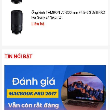
đến 1.000 nits cho SDR và HDR, cùng với độ sáng HDR tối đa lên
đến 1.600 nits.
Ống kính TAMRON 70-300mm F4.5-6.3 Di III RXD
For Sony E/ Nikon Z
Liên hệ
TIN NỔI BẬT
Màn hình trên iPad Pro M4 mang lại màu đen sâu hơn, chân thực
hơn và chi tiết hơn trong điều kiện ánh sáng yếu, với điểm nổi
bật sáng hơn và thời gian đáp ứng nhanh hơn đối với nội dung
động.