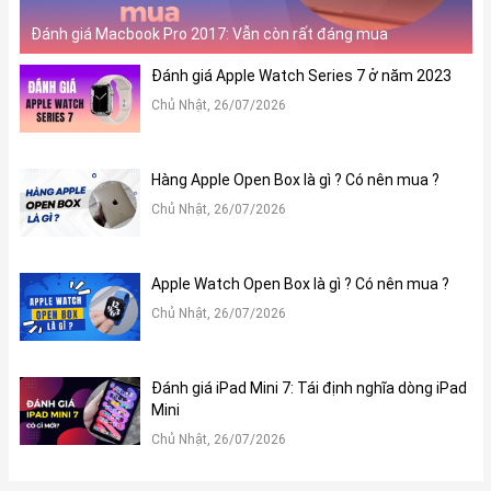
3. Hiệu năng:
Bên cạnh đó, iPad Pro M4 cũng là thế hệ đầu tiên tích hợp nhiều
Đánh giá Macbook Pro 2017: Vẫn còn rất đáng mua
tính năng AI. Điều này đã đánh dấu một bước tiến mạnh mẽ của
Đánh giá Apple Watch Series 7 ở năm 2023
Apple trong việc đưa iPad tiệm cận hơn đến các dòng MacBook.
Chủ Nhật, 26/07/2026
Hàng Apple Open Box là gì ? Có nên mua ?
Chủ Nhật, 26/07/2026
Apple Watch Open Box là gì ? Có nên mua ?
Chủ Nhật, 26/07/2026
Đánh giá iPad Mini 7: Tái định nghĩa dòng iPad
Về vi xử lý, chip Apple M4 đã được nâng cấp mạnh mẽ với các
Mini
tính năng AI. Sử dụng công nghệ tiến trình 3 nm, chip Apple M4
đã được cải thiện để xử lý các tác vụ nặng và tiết kiệm năng
Chủ Nhật, 26/07/2026
lượng tốt hơn.