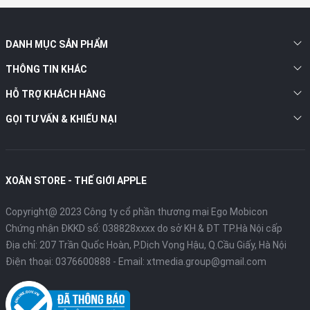
4. Camera:
DANH MỤC SẢN PHẨM
Camera trước 12 MP trên iPad Pro M4 đã được di chuyển tới
cạnh viền bên để tăng cường trải nghiệm gọi video. Ngoài ra,
THÔNG TIN KHÁC
thiết bị còn có đèn flash TrueTone điều chỉnh tự động để cải
HỖ TRỢ KHÁCH HÀNG
thiện khả năng quét tài liệu. Camera sau 12 MP hỗ trợ quay
video ProRes và tính năng Smart HDR 4.
GỌI TƯ VẤN & KHIẾU NẠI
XOĂN STORE - THẾ GIỚI APPLE
Copyright@ 2023 Công ty cổ phần thương mại Ego Mobicon
Chứng nhận ĐKKD số: 038828xxxx do sở KH & ĐT TP.Hà Nội cấp
Địa chỉ: 207 Trần Quốc Hoàn, P.Dịch Vọng Hậu, Q.Cầu Giấy, Hà Nội
Điện thoại:
0376600888
- Email:
xtmedia.group@gmail.com