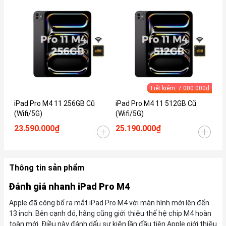
Tiết kiệm: 7.000.000₫
iPad Pro M4 11 256GB Cũ
iPad Pro M4 11 512GB Cũ
iP
(Wifi/5G)
(Wifi/5G)
(W
23.590.000₫
25.190.000₫
34
Thông tin sản phẩm
Đánh giá nhanh iPad Pro M4
Apple đã công bố ra mắt iPad Pro M4 với màn hình mới lên đến
13 inch. Bên cạnh đó, hãng cũng giới thiệu thế hệ chip M4 hoàn
toàn mới. Điều này đánh dấu sự kiện lần đầu tiên Apple giới thiệu