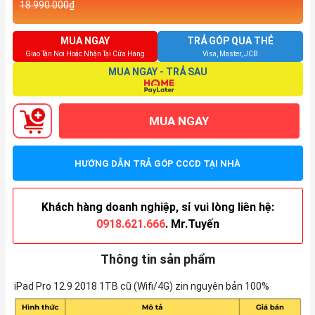
18.990.000₫
MUA NGAY
TRẢ GÓP QUA THẺ
Giao Tận Nơi Hoặc Nhận Tại Cửa Hàng
Visa, Master, JCB
MUA NGAY - TRẢ SAU
MUA NGAY
HƯỚNG DẪN TRẢ GÓP CCCD TẠI NHÀ
Khách hàng doanh nghiệp, sỉ vui lòng liên hệ:
0918.621.666
. Mr.Tuyến
Thông tin sản phẩm
iPad Pro 12.9 2018 1TB cũ (Wifi/4G) zin nguyên bản 100%