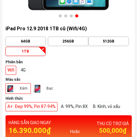
iPad Pro 12.9 2018 1TB cũ (Wifi/4G)
64GB
256GB
512GB
1TB
Phiên bản
Wifi
4G
Màu sắc
Xám
Bạc
Hình thức
A+: Đẹp 99%, Pin 87-94%
A: 99%, Pin 8X
B: Kính, vỏ xấu
HÀNG SẴN GIAO NGAY
THU CŨ TRỢ GIÁ
16.390.000₫
500,000₫
Hoặc