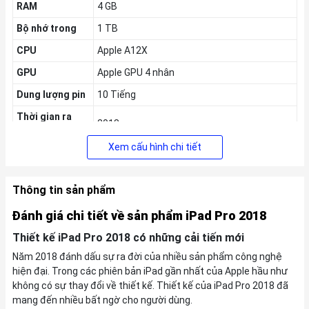
RAM
4 GB
Bộ nhớ trong
1 TB
CPU
Apple A12X
GPU
Apple GPU 4 nhân
Dung lượng pin
10 Tiếng
Thời gian ra
2018
mắt
Xem cấu hình chi tiết
KM
Tặng Voucher
200k
,
Giảm thêm 5% tối đa
200k
cho khách hàng
Thông tin sản phẩm
cũ
Đánh giá chi tiết về sản phẩm iPad Pro 2018
Thiết kế iPad Pro 2018 có những cải tiến mới
Năm 2018 đánh dấu sự ra đời của nhiều sản phẩm công nghệ
hiện đại. Trong các phiên bản iPad gần nhất của Apple hầu như
không có sự thay đổi về thiết kế. Thiết kế của iPad Pro 2018 đã
mang đến nhiều bất ngờ cho người dùng.