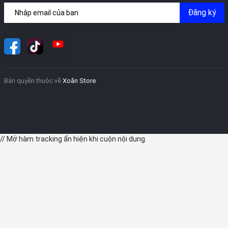
Đăng ký
Bản quyền thuộc về
Xoăn Store
iPad Pro 2018 tăng thời gian sử dụng Pin
Ra mắt từ năm 2018 nhưng đến nay iPad Pro 2018 chưa hết sức
hút và vẫn được rất nhiều người dùng yêu thích. Hiện nay siêu
// Mở hàm tracking ẩn hiện khi cuộn nội dung.
phẩm của nhà Apple này đã được bán tại Xoăn Store với giá tốt
nhất thị trường. Nếu bạn đang phân vân một địa chỉ uy tín để
mua iPad Pro 2018 thì có thể tham khảo Website của
Xoăn
Store
.
Xoăn Store cung cấp tất cả các mẫu của
iPad Pro 2018
, cam kết
100% sản phẩm đều là hàng chính hãng. Đến với Xoăn Store để
được hưởng những dịch vụ tuyệt vời, chính sách hậu mãi và bảo