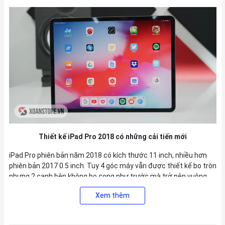
Thiết kế iPad Pro 2018 có những cải tiến mới
iPad Pro phiên bản năm 2018 có kích thước 11 inch, nhiều hơn
phiên bản 2017 0.5 inch. Tuy 4 góc máy vẫn được thiết kế bo tròn
nhưng 2 cạnh bên không bo cong như trước mà trở nên vuông
vức hơn. Phần cạnh vát của iPad Pro 2018 có điểm giống với
Xem thêm
phần cạnh vát kim cương trên điện thoại iPhone 5.
iPad Pro 2018 được nhận xét là cực kỳ mỏng nhẹ, đồ dày là