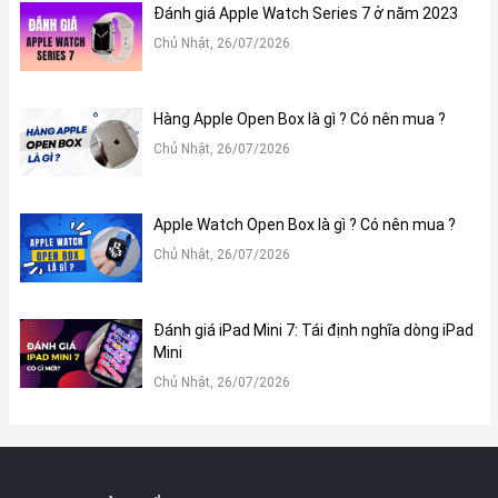
Đánh giá Apple Watch Series 7 ở năm 2023
Hiệu năng “Pro” với các tính năng hiện đại
Chủ Nhật, 26/07/2026
Sự xuất hiện của iPad Pro 2018 đã mang một làn gió mới vào thị
trường công nghệ. Chip hiện đại A12X Bionic, chip chuyển động
M12 khiến chiếc iPad này “ăn đứt” các phiên bản iPad khác trên
Hàng Apple Open Box là gì ? Có nên mua ?
thị trường. Hiệu năng “Pro” tăng lên đến 90% với 8 nhân CPU và 7
Chủ Nhật, 26/07/2026
nhân GPU.
Apple Watch Open Box là gì ? Có nên mua ?
Chủ Nhật, 26/07/2026
Đánh giá iPad Mini 7: Tái định nghĩa dòng iPad
Mini
Chủ Nhật, 26/07/2026
Hiệu năng “Pro” với các tính năng hiện đại