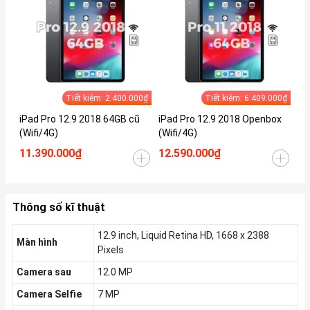
Tiết kiệm: 2.400.000₫
Tiết kiệm: 6.409.000₫
iPad Pro 12.9 2018 64GB cũ
iPad Pro 12.9 2018 Openbox
iP
(Wifi/4G)
(Wifi/4G)
(W
11.390.000₫
12.590.000₫
12
Thông số kĩ thuật
12.9 inch, Liquid Retina HD, 1668 x 2388
Màn hình
Pixels
Camera sau
12.0 MP
Camera Selfie
7 MP