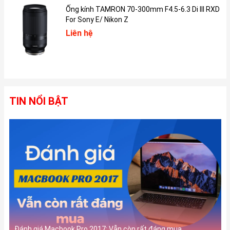
Ống kính TAMRON 70-300mm F4.5-6.3 Di III RXD
For Sony E/ Nikon Z
Liên hệ
Màn hình với độ sáng 600 nits
iPad Pro 2020 sử dụng màn hình tràn cạnh Liquid Retina. Màn
hình Liquid Retina trên iPad Pro 2020 là một trong những màn
TIN NỔI BẬT
hình tốt nhất ở thời điểm đó. Màu sắc hiển thị tươi sáng, số
lượng màu rộng và sử dụng công nghệ ProMotion để tự động
điều chỉnh tốc độ làm mới lên đến 120Hz.
Màn hình có độ phân giải 2732 x 2048 và tỷ lệ điểm ảnh là 264
ppi. Độ sáng màn hình lên tới 600 nits, độ phản xạ 1,8% và có lớp
phủ chống phản xạ, chống hiển thị vân tay khi sử dụng.
Camera 12 MB, Camera TrueDepth và Face ID
Đánh giá Macbook Pro 2017: Vẫn còn rất đáng mua