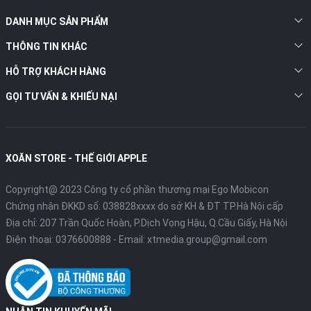
Thay vì sử dụng phương thức xác thực là Touch ID thì iPad Pro
DANH MỤC SẢN PHẨM
2020 cho phép người dùng sử dụng Face ID để xác thực bảo
mật. Face ID sử dụng cảm biến và cụm camera phía trước thiết
THÔNG TIN KHÁC
bị được gọi là camera TrueDepth.
HỖ TRỢ KHÁCH HÀNG
Face ID cho phép người dùng mở khóa nhanh chóng màn hình
GỌI TƯ VẤN & KHIẾU NẠI
khóa, mật khẩu của các ứng dụng và xác thực khi thanh toán
hóa đơn Apple Pay. Chúng có khả năng hoạt động cả trong bóng
tối và khi người dùng sử dụng các phụ kiện như kính râm, khăn
hay trang điểm.
XOĂN STORE - THẾ GIỚI APPLE
Máy quét LiDAR và AR
Copyright@ 2023 Công ty cổ phần thương mại Ego Mobicon
Chứng nhận ĐKKD số: 038828xxxx do sở KH & ĐT TP.Hà Nội cấp
Địa chỉ: 207 Trần Quốc Hoàn, P.Dịch Vọng Hậu, Q.Cầu Giấy, Hà Nội
Điện thoại:
0376600888
- Email:
xtmedia.group@gmail.com