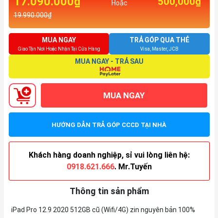
17.090.000₫
500,000₫
Hoặc
19.990.000₫
MUA NGAY
TRẢ GÓP QUA THẺ
Giao Tận Nơi Hoặc Nhận Tại Cửa Hàng
Visa, Master, JCB
MUA NGAY - TRẢ SAU
MUA NGAY
HƯỚNG DẪN TRẢ GÓP CCCD TẠI NHÀ
Khách hàng doanh nghiệp, sỉ vui lòng liên hệ:
0918.621.666
. Mr.Tuyến
Thông tin sản phẩm
iPad Pro 12.9 2020 512GB cũ (Wifi/4G) zin nguyên bản 100%