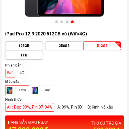
iPad Pro 12.9 2020 512GB cũ (Wifi/4G)
128GB
256GB
512GB
1TB
Phiên bản
Wifi
4G
Màu sắc
Xám
Bạc
Hình thức
A+: Đẹp 99%, Pin 87-94%
A: 99%, Pin 8X
B: Kính, vỏ xấu
HÀNG SẴN GIAO NGAY
THU CŨ TRỢ GIÁ