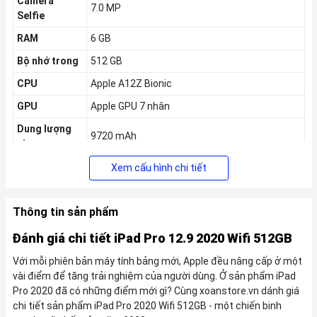
Camera
7.0 MP
Selfie
RAM
6 GB
Bộ nhớ trong
512 GB
CPU
Apple A12Z Bionic
GPU
Apple GPU 7 nhân
Dung lượng
9720 mAh
pin
Thời gian ra
Xem cấu hình chi tiết
03/2020
mắt
KM
Thông tin sản phẩm
Tặng Voucher
200k
,
Giảm thêm 5% tối đa
200k
cho khách hàng
Đánh giá chi tiết iPad Pro 12.9 2020 Wifi 512GB
cũ
Với mỗi phiên bản máy tính bảng mới, Apple đều nâng cấp ở một
vài điểm để tăng trải nghiệm của người dùng. Ở sản phẩm iPad
Pro 2020 đã có những điểm mới gì? Cùng xoanstore.vn dánh giá
chi tiết sản phẩm iPad Pro 2020 Wifi 512GB - một chiến binh