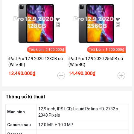
Tiết kiệm: 2.100.000₫
Tiết kiệm: 1.900.000₫
iPad Pro 12.9 2020 128GB cũ
iPad Pro 12.9 2020 256GB cũ
iP
(Wifi/4G)
(Wifi/4G)
(W
13.490.000₫
14.490.000₫
14
Thông số kĩ thuật
12.9 inch, IPS LCD, Liquid Retina HD, 2732 x
Màn hình
2048 Pixels
Camera sau
12.0 MP + 10.0 MP