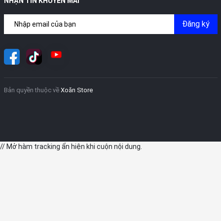
NHẬN TIN KHUYẾN MÃI
Đăng ký
Máy quét LiDAR và AR
iPad Pro 2020 có một tính năng mới chưa từng có ở trên bất kỳ
thiết bị Apple nào trước đây. Đó chính là một máy quét LiDAR ở
mặt sau (còn được gọi là cảm biến thời gian bay). Chúng đo thời
gian cần thiết để tiếp cận một vật thể và phản xạ trở lại.
Bản quyền thuộc về
Xoăn Store
Mục tiêu của tính năng này là cho phép các nhà phát triển xây
dựng các ứng dụng thực tế tăng cường (AR). Tính năng này
cũng hứa hẹn nâng cao trải nghiệm người dùng khi tham gia các
trò chơi AR trên nền tảng ARKit.
// Mở hàm tracking ẩn hiện khi cuộn nội dung.
Theo Apple, nhờ hoạt động của máy quét LiDAR kết hợp chip
A12Z Bionic và Neural Engine của Apple, AR giờ đây được thực
hiện ngay lập tức.
Bộ vi xử lý A12Z Bionic