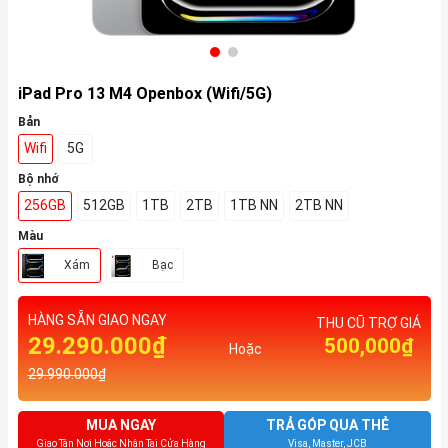
iPad Pro 13 M4 Openbox (Wifi/5G)
Bản
Wifi
5G
Bộ nhớ
256GB
512GB
1TB
2TB
1TB NN
2TB NN
Màu
Xám
Bạc
HÀNG SẴN GIAO NGAY
THU CŨ TRỢ GIÁ
29.290.000₫
500,000₫
Hoặc
29.990.000₫
MUA NGAY
TRẢ GÓP QUA THẺ
Giao Tận Nơi Hoặc Nhận Tại Cửa Hàng
Visa, Master, JCB