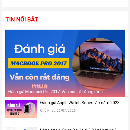
TIN NỔI BẬT
3. Màn hình:
iPad Pro M4 được trang bị màn hình OLED Ultra Retina XDR, sử
Đánh giá Macbook Pro 2017: Vẫn còn rất đáng mua
dụng hai tấm nền song song để tăng độ sáng toàn màn hình lên
đến 1.000 nits cho SDR và HDR, cùng với độ sáng HDR tối đa lên
Đánh giá Apple Watch Series 7 ở năm 2023
đến 1.600 nits.
Chủ Nhật, 26/07/2026