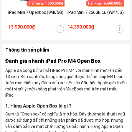
Tiết kiệm: 1.000.000₫
Tiết kiệm: 6.600.000₫
iPad Mini 7 Openbox (Wifi/5G)
iPad Mini 7 256GB cũ (Wifi/5G)
iP
(W
13.990.000₫
14.390.000₫
15
Thông tin sản phẩm
Đánh giá nhanh iPad Pro M4 Open Box
Apple đã công bố ra mắt iPad Pro M4 với màn hình mới lên đến
13 inch. Bên cạnh đó, hãng cũng giới thiệu thế hệ chip M4 hoàn
toàn mới. Điều này đánh dấu sự kiện lần đầu tiên Apple giới thiệu
một vi xử lý mới không phải trên MacBook mà trên một mẫu
iPad.
1. Hàng Apple Open Box là gì ?
Cụm từ "Open box" có nghĩa là mở hộp. Đây thường là thuật ngữ
được sử dụng để chỉ những sản phẩm đã được mở hộp, nhưng
vẫn đảm bảo về mặt chất lượng và bảo hành. Hàng Apple Open