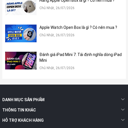
Hàng Apple Open Box là gì ? Có nên mua ?
Chủ Nhật, 26/07/2026
Apple Watch Open Box là gì ? Có nên mua ?
Chủ Nhật, 26/07/2026
Đánh giá iPad Mini 7: Tái định nghĩa dòng iPad
Màn hình trên iPad Pro M4 mang lại màu đen sâu hơn, chân thực
Mini
hơn và chi tiết hơn trong điều kiện ánh sáng yếu, với điểm nổi
Chủ Nhật, 26/07/2026
bật sáng hơn và thời gian đáp ứng nhanh hơn đối với nội dung
động.
4. Hiệu năng:
DANH MỤC SẢN PHẨM
Bên cạnh đó, iPad Pro M4 cũng là thế hệ đầu tiên tích hợp nhiều
THÔNG TIN KHÁC
tính năng AI. Điều này đã đánh dấu một bước tiến mạnh mẽ của
Apple trong việc đưa iPad tiệm cận hơn đến các dòng MacBook.
HỖ TRỢ KHÁCH HÀNG