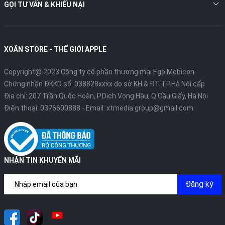
GỌI TƯ VẤN & KHIẾU NẠI
XOĂN STORE - THẾ GIỚI APPLE
Copyright@ 2023 Công ty cổ phần thương mại Ego Mobicon
Chứng nhận ĐKKD số: 038828xxxx do sở KH & ĐT TP.Hà Nội cấp
Địa chỉ: 207 Trần Quốc Hoàn, P.Dịch Vọng Hậu, Q.Cầu Giấy, Hà Nội
Điện thoại:
0376600888
- Email:
xtmedia.group@gmail.com
Về vi xử lý, chip Apple M4 đã được nâng cấp mạnh mẽ với các
tính năng AI. Sử dụng công nghệ tiến trình 3 nm, chip Apple M4
đã được cải thiện để xử lý các tác vụ nặng và tiết kiệm năng
lượng tốt hơn.
NHẬN TIN KHUYẾN MÃI
Đăng ký
5. Camera:
Camera trước 12 MP trên iPad Pro M4 đã được di chuyển tới
cạnh viền bên để tăng cường trải nghiệm gọi video. Ngoài ra,