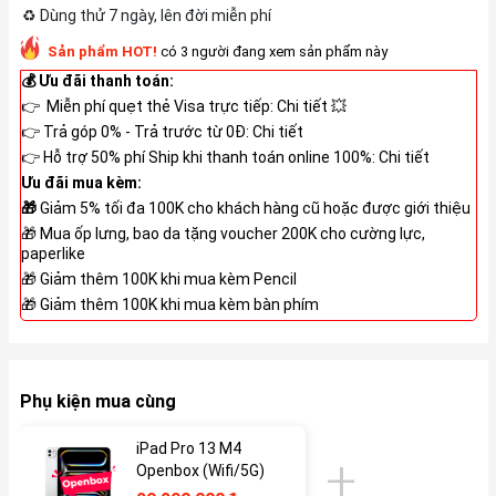
♻️ Dùng thử 7 ngày, lên đời miễn phí
Sản phẩm HOT!
có 3 người đang xem sản phẩm này
💰 Ưu đãi thanh toán:
👉 Miễn phí quẹt thẻ Visa trực tiếp:
Chi tiết
💥
👉 Trả góp 0% - Trả trước từ 0Đ:
Chi tiết
👉 Hỗ trợ 50% phí Ship khi thanh toán online 100%:
Chi tiết
Ưu đãi mua kèm:
🎁
Giảm 5% tối đa 100K cho khách hàng cũ hoặc được giới thiệu
🎁 Mua ốp lưng, bao da tặng voucher 200K cho cường lực,
paperlike
🎁 Giảm thêm 100K khi mua kèm Pencil
🎁 Giảm thêm 100K khi mua kèm bàn phím
Phụ kiện mua cùng
iPad Pro 13 M4
Openbox (Wifi/5G)