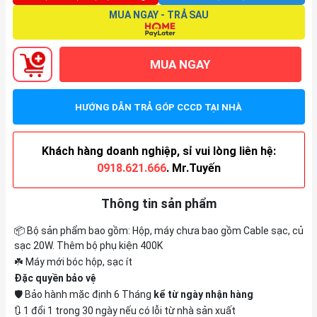
MUA NGAY - TRẢ SAU
MUA NGAY
HƯỚNG DẪN TRẢ GÓP CCCD TẠI NHÀ
Khách hàng doanh nghiệp, sỉ vui lòng liên hệ:
0918.621.666
. Mr.Tuyến
Thông tin sản phẩm
📦 Bộ sản phẩm bao gồm: Hộp, máy chưa bao gồm Cable sạc, củ
sạc 20W. Thêm bộ phụ kiện 400K
☘️ Máy mới bóc hộp, sạc ít
Đặc quyền bảo vệ
🛡️ Bảo hành mặc định 6 Tháng
kể từ ngày nhận hàng
🔃 1 đổi 1 trong 30 ngày nếu có lỗi từ nhà sản xuất