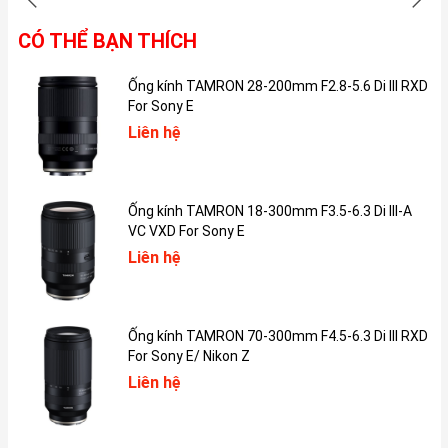
thước màn hình mới là 11 và 13 inch. Phiên bản 11 inch có độ dày
5.3 mm, trong khi phiên bản 13 inch chỉ có độ dày 5.1 mm.iPad
CÓ THỂ BẠN THÍCH
Pro M4 cũng được trang bị tùy chọn lớp kính màn hình Nano mới.
Phần thân máy của iPad Pro mới được sản xuất hoàn toàn từ
Ống kính TAMRON 28-200mm F2.8-5.6 Di III RXD
nhôm tái chế.
For Sony E
Liên hệ
Ống kính TAMRON 18-300mm F3.5-6.3 Di III-A
VC VXD For Sony E
Liên hệ
Ống kính TAMRON 70-300mm F4.5-6.3 Di III RXD
For Sony E/ Nikon Z
Liên hệ
Ngoài ra, iPad Pro M4 còn có hai tùy chọn màu sắc mới là Bạc và
Đen Không Gian.