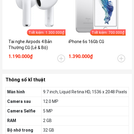
Tiết kiệm: 1.300.000₫
Tiết kiệm: 700.000₫
Tai nghe Airpods 4 Bản
iPhone 6s 16Gb Cũ
iP
Thường Cũ (Lẻ & Bộ)
1.190.000₫
1.390.000₫
1.
Thông số kĩ thuật
Màn hình
9.7 inch, Liquid Retina HD, 1536 x 2048 Pixels
Camera sau
12.0 MP
Camera Selfie
5 MP
RAM
2 GB
Bộ nhớ trong
32 GB