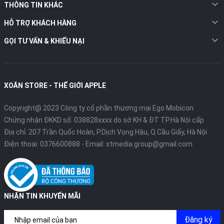
THÔNG TIN KHÁC
bảng.
HỖ TRỢ KHÁCH HÀNG
Với những thay đổi cực đắt giá cả về thiết kế bên ngoài và tính
năng sử dụng, iPad Pro 2016 9.7 inch 4G 32GB là sản phẩm được
GỌI TƯ VẤN & KHIẾU NẠI
đón nhận tích cực từ khi mới ra mắt cho tới thời điểm hiện tại.
Bạn còn chần chừ gì nữa mà không nhanh chóng sở hữu cho
mình một sản phẩm hữu ích này.
XOĂN STORE - THẾ GIỚI APPLE
Copyright@ 2023 Công ty cổ phần thương mại Ego Mobicon
Chứng nhận ĐKKD số: 038828xxxx do sở KH & ĐT TP.Hà Nội cấp
Địa chỉ: 207 Trần Quốc Hoàn, P.Dịch Vọng Hậu, Q.Cầu Giấy, Hà Nội
Điện thoại:
0376600888
- Email:
xtmedia.group@gmail.com
NHẬN TIN KHUYẾN MÃI
Đăng ký