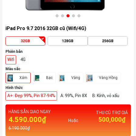
iPad Pro 9.7 2016 32GB cũ (Wifi/4G)
32GB
128GB
256GB
Phiên bản
Wifi
4G
Màu sắc
Xám
Bạc
Vàng
Vàng Hồng
Hình thức
A+: Đẹp 99%, Pin 87-94%
A: 99%, Pin 8X
B: Kính, vỏ xấu
HÀNG SẴN GIAO NGAY
THU CŨ TRỢ GIÁ
4.590.000₫
500,000₫
Hoặc
6.190.000₫