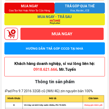
MUA NGAY
TRẢ GÓP QUA THẺ
Giao Tận Nơi Hoặc Nhận Tại Cửa Hàng
Visa, Master, JCB
MUA NGAY - TRẢ SAU
MUA NGAY
HƯỚNG DẪN TRẢ GÓP CCCD TẠI NHÀ
Khách hàng doanh nghiệp, sỉ vui lòng liên hệ:
0918.621.666
. Mr.Tuyến
Thông tin sản phẩm
iPad Pro 9.7 2016 32GB cũ (Wifi/4G) zin nguyên bản 100%