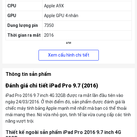
CPU
Apple A9X
GPU
Apple GPU 4 nhân
Dung lượng pin
7350
Thời gian ra mắt
2016
KM
Tặng Voucher
200k
,
Giảm thêm 5% tối đa
200k
cho khách hàng
Xem cấu hình chi tiết
cũ
Thông tin sản phẩm
Đánh giá chi tiết iPad Pro 9.7 (2016)
iPad Pro 2016 9.7 inch 4G 32GB được ra mắt lần đầu tiên vào
ngày 24/03/2016. Ở thời điểm đó, sản phẩm được đánh giá là
chiếc máy tính bảng Apple mạnh mẽ nhất mà bạn có thể thoải
mái mang theo. Nó vừa nhỏ gọn, tinh tế lại vừa cung cấp các tính
năng vượt trội.
Thiết kế ngoài sản phẩm iPad Pro 2016 9.7 inch 4G