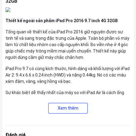
32GB
Thiết kế ngoài sản phẩm iPad Pro 2016 9.7 inch 4G 32GB
Tổng quan về thiết kế của iPad Pro 2016 giữ nguyên được sự
tinh tế và sang trọng đặc trưng của Apple. Toàn bộ phần vỏ máy
làm từ chất liệu nhôm cao cấp nguyên khối. Bo viền nhẹ ở 4 góc
giúp chiếc máy trông mềm mại uyển chuyển. Thiết kế này giúp
người dùng cầm giữ máy chắc chắn hơn.
iPad Pro 9.7 có cùng kích thước, hình dáng và khối lượng với iPad
Air 2: 9.4 x 6.6 x 0.24 inch (HWD) và nặng 0.44kg. Nó có các màu
xám đậm, vàng, vàng hồng và bạc.
Sự khác biệt dễ thấy nhất của máy so với iPad Air là cách ống
kính máy ảnh sau nhô ra khỏi thân máy tính bảng. Tuy nhiên bạn
không cần lo lắng về việc máy tính bảng bị kênh khi đặt trên mặt
Xem thêm
phẳng. Mặt kính camera sau làm từ chất liệu sapphire cao cấp
chống trầy xước tối đa. Do đó, dù có đặt máy xuống mặt bàn thì
cũng không sợ hỏng mặt kính.
Đánh giá
Camera 12MB sắc nét