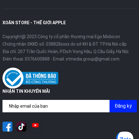
XOĂN STORE - THẾ GIỚI APPLE
Copyright@ 2023 Công ty cổ phần thương mại Ego Mobicon
Chứng nhận ĐKKD số: 038828xxxx do sở KH & ĐT TP.Hà Nội cấp
Địa chỉ: 207 Trần Quốc Hoàn, P.Dịch Vọng Hậu, Q.Cầu Giấy, Hà Nội
Điện thoại:
0376600888
- Email:
xtmedia.group@gmail.com
NHẬN TIN KHUYẾN MÃI
Đăng ký