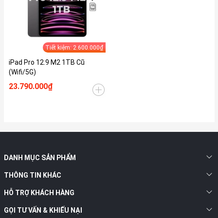
Tiết kiệm: 2.600.000₫
iPad Pro 12.9 M2 1TB Cũ
(Wifi/5G)
23.790.000₫
DANH MỤC SẢN PHẨM
THÔNG TIN KHÁC
HỖ TRỢ KHÁCH HÀNG
GỌI TƯ VẤN & KHIẾU NẠI