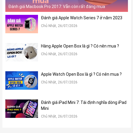
Đánh giá Macbook Pro 2017: Vẫn còn rất đáng mua
Đánh giá Apple Watch Series 7 ở năm 2023
3, Hiệu năng của iPad Pro M2 2022 như thế nào?
Chủ Nhật, 26/07/2026
iPad Pro M2 2022 sở hữu hiệu năng cực khủng với con chip M2
đúng như tên gọi của mình. Con chip vô cùng mạnh mẽ này sở
hữu 8 nhân CPU và tối đa 10 nhân GPU, nhờ vậy sẽ mang lại hiệu
Hàng Apple Open Box là gì ? Có nên mua ?
suất đa luồng nhanh hơn 18% và tốc độ xử lý đồ họa nhanh hơn
tới 35% , đáp ứng các tác vụ AI, AR nhanh hơn 40% so với con
Chủ Nhật, 26/07/2026
chip M1 nhờ cải tiến các lõi Neural Engine.
Apple Watch Open Box là gì ? Có nên mua ?
Chủ Nhật, 26/07/2026
Đánh giá iPad Mini 7: Tái định nghĩa dòng iPad
Mini
Chủ Nhật, 26/07/2026