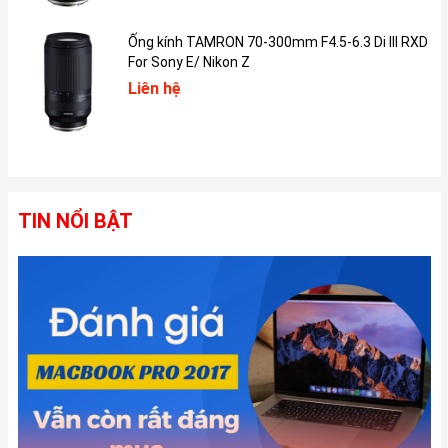
khác nhau về độ sáng màn hình, ở phần này phiên bản 12.9 inch
có phần nhỉnh hơn một chút, cụ thể: tấm nền ở phiên bản 11 inch
Ống kính TAMRON 70-300mm F4.5-6.3 Di III RXD
có độ sáng là 600 nit, trong khi đó ở phiên bản 12.9 inch có độ
For Sony E/ Nikon Z
sáng màn hình lên đến 1.000 nit và độ sáng tối đa lên đến 1.600
nit (HDR). Dù có sự khác nhau như vậy nhưng điểm chung là cả
Liên hệ
hai phiên bản đều mang lại chất lượng hiển thị với các chi tiết vô
cùng sắc nét, màu sắc chân thực, hài hòa, sống động cùng trải
nghiệm hình ảnh tuyệt đẹp. Thêm vào đó, cả hai phiên bản iPad
Pro M2 này là đều sở hữu màn hình với tần số quét 120 Hz, cho
cảm giác vuốt chạm mượt mà, các chi tiết chuyển động trên
màn hình cũng liền mạch, trơn tru hơn nhờ đó trải nghiệm của
TIN NỔI BẬT
người dùng được tối ưu.