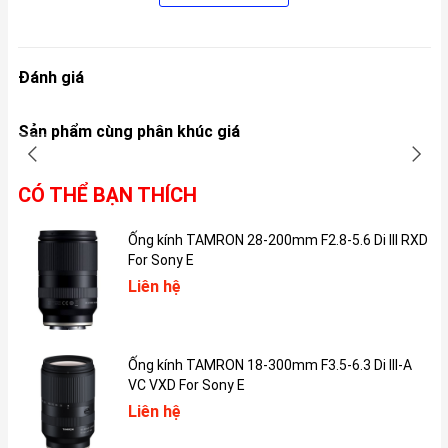
Connector để giúp iPad Pro M2 có thể sử dụng với bàn phím
Magic Keyboard. Máy cũng được trang bị hệ thống âm thanh bốn
loa.
Đánh giá
Sản phẩm cùng phân khúc giá
CÓ THỂ BẠN THÍCH
Ống kính TAMRON 28-200mm F2.8-5.6 Di III RXD
For Sony E
Liên hệ
2, Màn hình của iPad Pro M2 2022 có gì đặc biệt?
Ống kính TAMRON 18-300mm F3.5-6.3 Di III-A
iPad Pro M2 2022 có hai phiên bản tùy chọn kích thước màn hình
VC VXD For Sony E
là 11 inch và 12.9 inch, trong đó phiên bản 11 inch có màn hình
LCD IPS Liquid Retina, còn phiên bản 12.9 inch có màn hình mini-
Liên hệ
LED Liquid Retina XDR. Ngoài ra, ở cả hai phiên bản cũng có sự