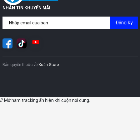
NHẬN TIN KHUYẾN MÃI
Đăng ký
5, Thời lượng pin của iPad Pro 2022 có điểm nhấn gì?
Về thời lượng pin, iPad Pro M2 phiên bản 11 inch sẽ có dung
lượng là 28.65 Wh (~7.538 mAh), còn phiên bản 12.9 inch là 40.88
Wh (~10.835 mAh). Đánh giá chung, ở mức pin này người dùng
Bản quyền thuộc về
Xoăn Store
có thể sử dụng liên tục từ 6-7 giờ. Đi kèm theo đó là bộ sạc
nhanh 20W cho cả 2 phiên bản 11 inch và 12 inch.
// Mở hàm tracking ẩn hiện khi cuộn nội dung.