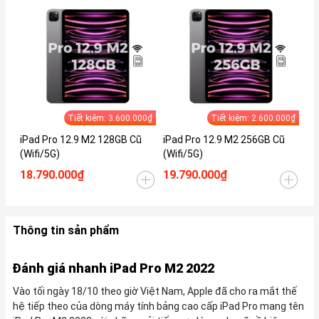
Tiết kiệm: 3.600.000₫
Tiết kiệm: 2.600.000₫
iPad Pro 12.9 M2 128GB Cũ
iPad Pro 12.9 M2 256GB Cũ
iP
(Wifi/5G)
(Wifi/5G)
(W
18.790.000₫
19.790.000₫
23
Thông tin sản phẩm
Đánh giá nhanh iPad Pro M2 2022
Vào tối ngày 18/10 theo giờ Việt Nam, Apple đã cho ra mắt thế
hệ tiếp theo của dòng máy tính bảng cao cấp iPad Pro mang tên