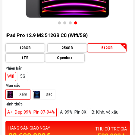
iPad Pro 12.9 M2 512GB Cũ (Wifi/5G)
128GB
256GB
512GB
1TB
Openbox
Phiên bản
Wifi
5G
Màu sắc
Xám
Bạc
Hình thức
A+: Đẹp 99%, Pin 87-94%
A: 99%, Pin 8X
B: Kính, vỏ xấu
HÀNG SẴN GIAO NGAY
THU CŨ TRỢ GIÁ