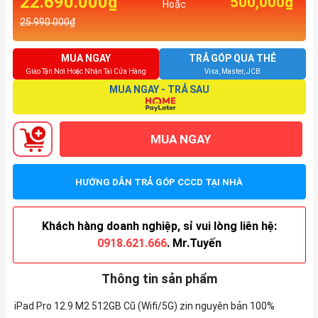
22.690.000₫
500,000₫
Hoặc
25.990.000₫
MUA NGAY
TRẢ GÓP QUA THẺ
Giao Tận Nơi Hoặc Nhận Tại Cửa Hàng
Visa, Master, JCB
MUA NGAY - TRẢ SAU
MUA NGAY
HƯỚNG DẪN TRẢ GÓP CCCD TẠI NHÀ
Khách hàng doanh nghiệp, sỉ vui lòng liên hệ:
0918.621.666
. Mr.Tuyến
Thông tin sản phẩm
iPad Pro 12.9 M2 512GB Cũ (Wifi/5G) zin nguyên bản 100%