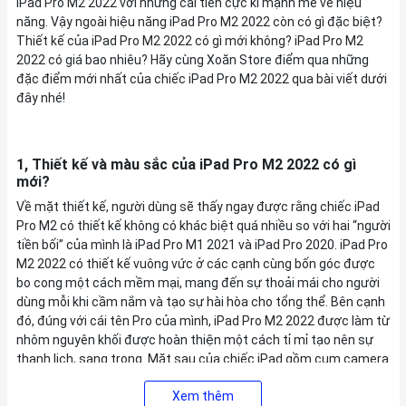
iPad Pro M2 2022 với những cải tiến cực kì mạnh mẽ về hiệu
năng. Vậy ngoài hiệu năng iPad Pro M2 2022 còn có gì đặc biệt?
Thiết kế của iPad Pro M2 2022 có gì mới không? iPad Pro M2
2022 có giá bao nhiêu? Hãy cùng Xoăn Store điểm qua những
đặc điểm mới nhất của chiếc iPad Pro M2 2022 qua bài viết dưới
đây nhé!
1, Thiết kế và màu sắc của iPad Pro M2 2022 có gì
mới?
Về mặt thiết kế, người dùng sẽ thấy ngay được rằng chiếc iPad
Pro M2 có thiết kế không có khác biệt quá nhiều so với hai “người
tiền bối” của mình là iPad Pro M1 2021 và iPad Pro 2020. iPad Pro
M2 2022 có thiết kế vuông vức ở các cạnh cùng bốn góc được
bo cong một cách mềm mại, mang đến sự thoải mái cho người
dùng mỗi khi cầm nắm và tạo sự hài hòa cho tổng thể. Bên cạnh
đó, đúng với cái tên Pro của mình, iPad Pro M2 2022 được làm từ
nhôm nguyên khối được hoàn thiện một cách tỉ mỉ tạo nên sự
thanh lịch, sang trọng. Mặt sau của chiếc iPad gồm cụm camera
sau hình vuông (2 ống kính và LiDAR). Ngoài ra bên thân máy còn
Xem thêm
có vị trí hít nam châm Apple Pencil cũng như có Smart