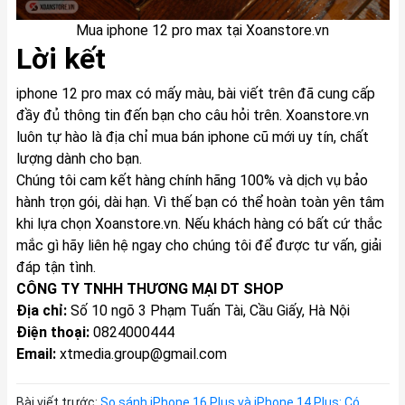
Mua iphone 12 pro max tại Xoanstore.vn
Lời kết
iphone 12 pro max có mấy màu, bài viết trên đã cung cấp
đầy đủ thông tin đến bạn cho câu hỏi trên. Xoanstore.vn
luôn tự hào là địa chỉ mua bán iphone cũ mới uy tín, chất
lượng dành cho bạn.
Chúng tôi cam kết hàng chính hãng 100% và dịch vụ bảo
hành trọn gói, dài hạn. Vì thế bạn có thể hoàn toàn yên tâm
khi lựa chọn Xoanstore.vn. Nếu khách hàng có bất cứ thắc
mắc gì hãy liên hệ ngay cho chúng tôi để được tư vấn, giải
đáp tận tình.
CÔNG TY TNHH THƯƠNG MẠI DT SHOP
Địa chỉ:
Số 10 ngõ 3 Phạm Tuấn Tài, Cầu Giấy, Hà Nội
Điện thoại:
0824000444
Email:
xtmedia.group@gmail.com
Bài viết trước:
So sánh iPhone 16 Plus và iPhone 14 Plus: Có