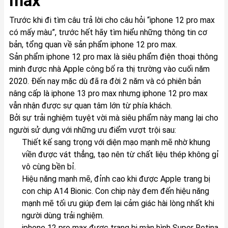
max
Trước khi đi tìm câu trả lời cho câu hỏi “iphone 12 pro max
có mấy màu”, trước hết hãy tìm hiểu những thông tin cơ
bản, tổng quan về sản phẩm iphone 12 pro max.
Sản phẩm iphone 12 pro max là siêu phẩm điện thoại thông
minh được nhà Apple công bố ra thị trường vào cuối năm
2020. Đến nay mặc dù đã ra đời 2 năm và có phiên bản
nâng cấp là iphone 13 pro max nhưng iphone 12 pro max
vẫn nhận được sự quan tâm lớn từ phía khách.
Bởi sự trải nghiệm tuyệt vời mà siêu phẩm này mang lại cho
người sử dụng với những ưu điểm vượt trội sau:
Thiết kế sang trọng với diện mạo mạnh mẽ nhờ khung
viền được vát thẳng, tạo nên từ chất liệu thép không gỉ
vô cùng bền bỉ.
Hiệu năng mạnh mẽ, đỉnh cao khi được Apple trang bị
con chip A14 Bionic. Con chip này đem đến hiệu năng
mạnh mẽ tối ưu giúp đem lại cảm giác hài lòng nhất khi
người dùng trải nghiệm.
iphone 12 pro max được trang bị màn hình Super Retina