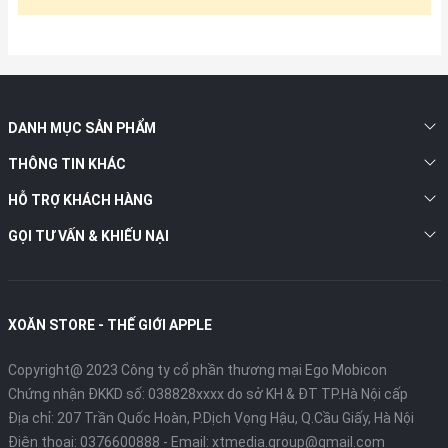
DANH MỤC SẢN PHẨM
THÔNG TIN KHÁC
HỖ TRỢ KHÁCH HÀNG
GỌI TƯ VẤN & KHIẾU NẠI
XOĂN STORE - THẾ GIỚI APPLE
Copyright@ 2023 Công ty cổ phần thương mại Ego Mobicon
Chứng nhận ĐKKD số: 038828xxxx do sở KH & ĐT TP.Hà Nội cấp
Địa chỉ: 207 Trần Quốc Hoàn, P.Dịch Vọng Hậu, Q.Cầu Giấy, Hà Nội
Điện thoại:
0376600888
- Email:
xtmedia.group@gmail.com