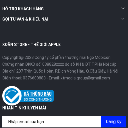
phản cao. Độ sáng mà hình tối đa của iPhone 16 Plus lên đến
2.000 nits đảm bảo khả năng hiển thị rõ ràng, ngay cả khi sử
HỖ TRỢ KHÁCH HÀNG
dụng ngoài trời.
GỌI TƯ VẤN & KHIẾU NẠI
XOĂN STORE - THẾ GIỚI APPLE
Copyright@ 2023 Công ty cổ phần thương mại Ego Mobicon
Chứng nhận ĐKKD số: 038828xxxx do sở KH & ĐT TP.Hà Nội cấp
Địa chỉ: 207 Trần Quốc Hoàn, P.Dịch Vọng Hậu, Q.Cầu Giấy, Hà Nội
Điện thoại:
0376600888
- Email:
xtmedia.group@gmail.com
Phía trên cùng, máy vẫn sử dụng Dynamic Island cùng 1 camera
TrueDepth 12MP, sử dụng cho Face ID.
NHẬN TIN KHUYẾN MÃI
3. Camera:
Đăng ký