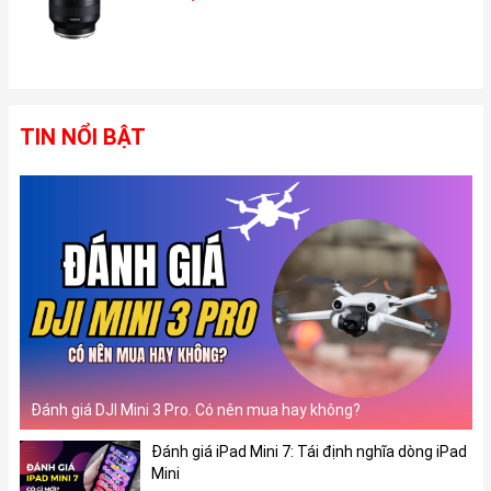
iPhone 16 Plus đánh dấu sự trở lại của thiết kế cụm camera
theo chiều dọc, gợi nhớ đến những chiếc iPhone X, XR, 11 và 12.
Thiết kế này không chỉ mang lại vẻ ngoài quen thuộc mà còn tối
TIN NỔI BẬT
ưu hóa khả năng quay video và chụp ảnh không gian, đặc biệt
hữu ích khi kết hợp với kính thực tế ảo Vision Pro.
Đánh giá DJI Mini 3 Pro. Có nên mua hay không?
Đánh giá iPad Mini 7: Tái định nghĩa dòng iPad
Mini
Về màu sắc, iPhone 16 Plus sẽ sở hữu 5 tùy chọn màu sắc, bao