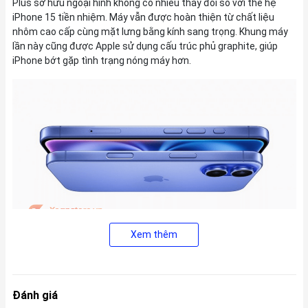
Plus sở hữu ngoại hình không có nhiều thay đổi so với thế hệ
iPhone 15 tiền nhiệm. Máy vẫn được hoàn thiện từ chất liệu
nhôm cao cấp cùng mặt lưng bằng kính sang trọng. Khung máy
lần này cũng được Apple sử dụng cấu trúc phủ graphite, giúp
iPhone bớt gặp tình trạng nóng máy hơn.
Xem thêm
Điều đặc biệt ở thiết kế của iPhone 16 Plus lần này đó chính là
việc máy đã được trang bị Nút hành động (Action Button) đa
năng, mang đến cho người dùng nhiều tùy chọn cá nhân hóa
Đánh giá
hơn.