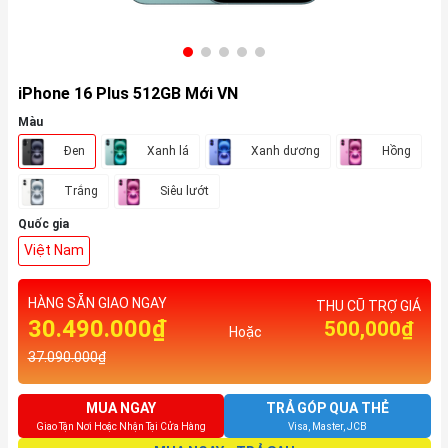
iPhone 16 Plus 512GB Mới VN
Màu
Đen
Xanh lá
Xanh dương
Hồng
Trắng
Siêu lướt
Quốc gia
Việt Nam
HÀNG SẴN GIAO NGAY
THU CŨ TRỢ GIÁ
30.490.000₫
500,000₫
Hoặc
37.090.000₫
MUA NGAY
TRẢ GÓP QUA THẺ
Giao Tận Nơi Hoặc Nhận Tại Cửa Hàng
Visa, Master, JCB