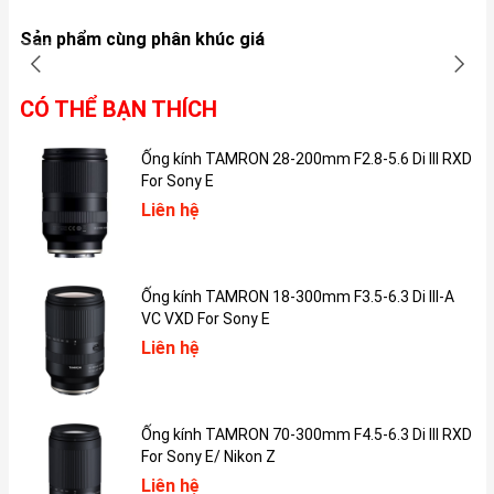
Bên cạnh đó, iPhone 16 Plus cũng được Apple trang bị thêm nút
Sản phẩm cùng phân khúc giá
điều khiển Camera (Camera Control) hoàn toàn mới. Camera
Control hoạt động dựa trên cơ chế phản hồi xúc giác từ Taptic
Engine , không chỉ đơn thuần là một nút bấm mà còn là một
CÓ THỂ BẠN THÍCH
công cụ điều khiển trực quan. Bên cạnh việc chụp ảnh nhanh
chóng bằng một lần nhấn, người dùng có thể dễ dàng điều chỉnh
Ống kính TAMRON 28-200mm F2.8-5.6 Di III RXD
mức zoom bằng cách trượt ngón tay trên nút. Nút điều khiển
For Sony E
Camera này cũng cung cấp quyền truy cập vào một số tính năng
Liên hệ
trực quan của Apple Intelligence. Apple cũng cho biết thêm, cuối
năm nay sẽ nâng cấp thông qua phần mềm để có thể dùng nút
này khóa sáng và lấy nét.
Ống kính TAMRON 18-300mm F3.5-6.3 Di III-A
VC VXD For Sony E
Liên hệ
Ống kính TAMRON 70-300mm F4.5-6.3 Di III RXD
For Sony E/ Nikon Z
Liên hệ