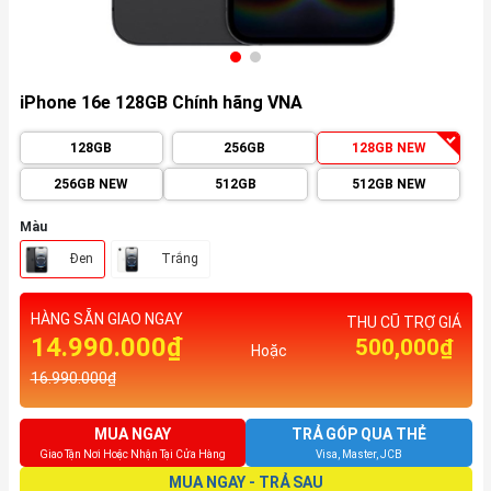
iPhone 16e 128GB Chính hãng VNA
128GB
256GB
128GB NEW
256GB NEW
512GB
512GB NEW
Màu
Đen
Trắng
HÀNG SẴN GIAO NGAY
THU CŨ TRỢ GIÁ
14.990.000₫
500,000₫
Hoặc
16.990.000₫
MUA NGAY
TRẢ GÓP QUA THẺ
Giao Tận Nơi Hoặc Nhận Tại Cửa Hàng
Visa, Master, JCB
MUA NGAY - TRẢ SAU