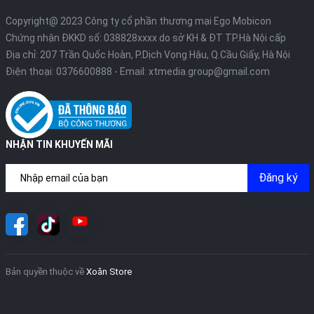
khẳng định vị thế dẫn đầu của Apple trong lĩnh vực quay video
Copyright@ 2023 Công ty cổ phần thương mại Ego Mobicon
trên smartphone.
Chứng nhận ĐKKD số: 038828xxxx do sở KH & ĐT TP.Hà Nội cấp
Địa chỉ: 207 Trần Quốc Hoàn, P.Dịch Vọng Hậu, Q.Cầu Giấy, Hà Nội
Điện thoại:
0376600888
- Email:
xtmedia.group@gmail.com
NHẬN TIN KHUYẾN MÃI
Đăng ký
Bản quyền thuộc về
Xoăn Store
Thiết kế tối giản, bền bỉ theo thời gian
iPhone 16e định nghĩa lại sự sang trọng qua triết lý thiết kế tinh
giản với hai tùy chọn màu sắc kinh điển: Đen và Trắng. Những