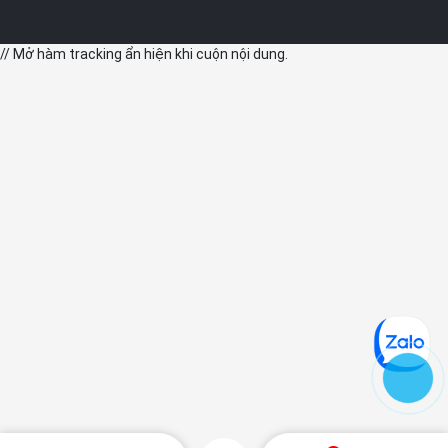
tông màu trung tính này không chỉ mang lại vẻ ngoài thanh lịch
mà còn dễ dàng thích nghi với mọi phong cách cá nhân, từ sự
// Mở hàm tracking ẩn hiện khi cuộn nội dung.
chỉn chu trong công việc đến nét năng động khi dạo phố.
Độ bền của máy cũng được nâng lên một tầm cao mới nhờ lớp
vỏ chế tác từ nhôm chuẩn hàng không vũ trụ, giúp khung viền có
khả năng chịu lực vượt trội trước các va chạm vật lý. Kết hợp với
mặt kính Ceramic Shield thế hệ mới – loại kính cường lực cứng