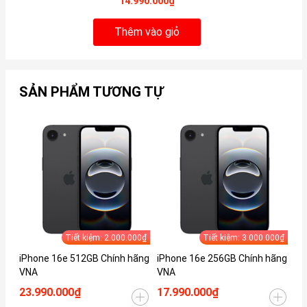
14.990.000₫
Thêm vào giỏ
SẢN PHẨM TƯƠNG TỰ
Tiết kiệm: 2.000.000₫
Tiết kiệm: 3.000.000₫
iPhone 16e 512GB Chính hãng
iPhone 16e 256GB Chính hãng
iP
VNA
VNA
23.990.000₫
17.990.000₫
20