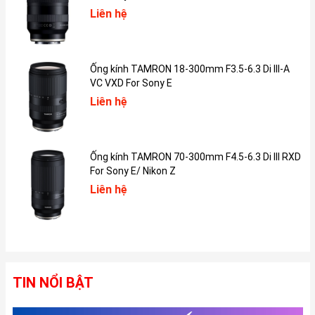
Liên hệ
Sức mạnh đột phá từ vi xử lý A18 trên iPhone 16e
Dù là phiên bản có mức giá dễ tiếp cận, iPhone 16e vẫn được
Apple ưu ái trang bị chipset A18 thế hệ mới nhất. Bước nhảy vọt
Ống kính TAMRON 18-300mm F3.5-6.3 Di III-A
về công nghệ này mang lại hiệu suất vận hành vượt trội, bỏ xa
VC VXD For Sony E
dòng chip A16 trên iPhone 15 trước đó. Đặc biệt, bộ vi xử lý này
Liên hệ
được tối ưu hóa riêng biệt để vận hành trơn tru các tác vụ của
hệ thống Apple Intelligence, giúp người dùng khai thác tối đa sức
mạnh của trí tuệ nhân tạo trong lòng bàn tay.
Ống kính TAMRON 70-300mm F4.5-6.3 Di III RXD
For Sony E/ Nikon Z
Liên hệ
TIN NỔI BẬT