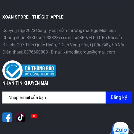
XOĂN STORE - THẾ GIỚI APPLE
Copyright@ 2023 Công ty cổ phần thương mại Ego Mobicon
Chứng nhận ĐKKD số: 038828xxxx do sở KH & ĐT TP.Hà Nội cấp
Địa chỉ: 207 Trần Quốc Hoàn, P.Dịch Vọng Hậu, Q.Cầu Giấy, Hà Nội
Điện thoại:
0376600888
- Email:
xtmedia.group@gmail.com
NHẬN TIN KHUYẾN MÃI
Đăng ký