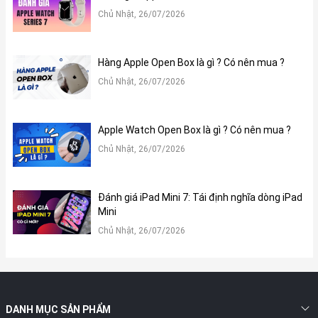
Chủ Nhật, 26/07/2026
Nút Home với Touch ID để xác thực bảo mật
Hệ thống camera đơn nâng cao với camera Wide 12MP; HDR
thông minh thế hệ 4. Ngoài ra Camera FaceTime HD 7MP cho
Hàng Apple Open Box là gì ? Có nên mua ?
chế độ chụp Chân Dung siêu nét và khả năng quay video 1080p
Chủ Nhật, 26/07/2026
Thời lượng pin khủng hạng siêu sao nên người dùng có thể trải
nghiệm hời gian xem video lên đến 15 giờ
Apple Watch Open Box là gì ? Có nên mua ?
iOS 15 tích hợp nhiều tính năng mới cho phép bạn làm được
Chủ Nhật, 26/07/2026
nhiều việc hơn bao giờ hết với iPhone
Dung lượng bộ nhớ đa dạng 64GB, 128GB, 256GB cho khách hàng
Đánh giá iPad Mini 7: Tái định nghĩa dòng iPad
lựa chọn đa dạng, phù hợp nhu cầu sử dụng
Mini
Trên đây là những thông tin về điện thoại di động iPhone SE
Chủ Nhật, 26/07/2026
2022. Nếu bạn đang cần tìm mua iPhone SE 2022 64GB 128GB
256GB cũ chính hãng giá tốt hãy liên hệ ngay Xoăn Store. Tại đây
có chính sách bảo hành chu đáo, tin cậy với thời gian bảo hành
lên tới 24 Tháng. Ngoài ra, khách hàng mua trả góp còn đường
ưu đãi lãi suất 0%. Xoăn Store cam kết 100% sản phẩm chính
DANH MỤC SẢN PHẨM
hãng, đầy đủ phụ kiện đi kèm. Liên hệ mua hàng và tư vấn theo