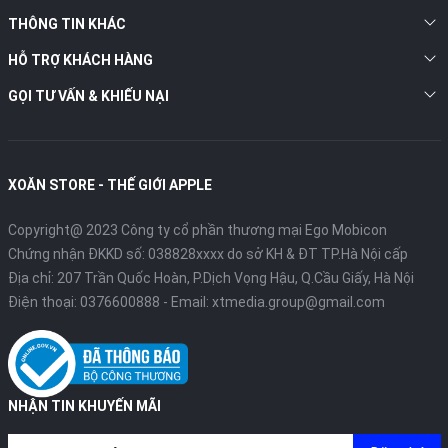
số điện thoại: 0824000444!
THÔNG TIN KHÁC
HỖ TRỢ KHÁCH HÀNG
GỌI TƯ VẤN & KHIẾU NẠI
XOĂN STORE - THẾ GIỚI APPLE
Copyright@ 2023 Công ty cổ phần thương mại Ego Mobicon
Chứng nhận ĐKKD số: 038828xxxx do sở KH & ĐT TP.Hà Nội cấp
Địa chỉ: 207 Trần Quốc Hoàn, P.Dịch Vọng Hậu, Q.Cầu Giấy, Hà Nội
"
Điện thoại:
0376600888
- Email:
xtmedia.group@gmail.com
NHẬN TIN KHUYẾN MÃI