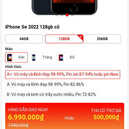
iPhone Se 2022 128gb cũ
64GB
128GB
256GB
Màu
Đen
Trắng
Đỏ
Hình thức
A+: Vỏ máy và Kính đẹp 98-99%, Pin zin 87-94% hoặc pin New
A: Vỏ máy và Kính đẹp 98-99%, Pin 82-86%
B: Vỏ máy và kính có trầy xước nhiều, Pin 72-82%
HÀNG SẴN GIAO NGAY
THU CŨ TRỢ GIÁ
6.990.000₫
500,000₫
Hoặc
7.990.000₫