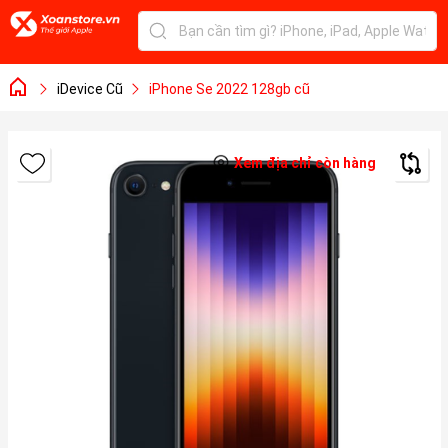
iDevice Cũ
iPhone Se 2022 128gb cũ
Xem địa chỉ còn hàng