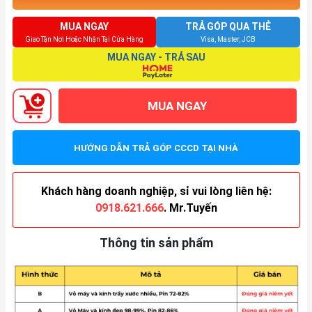
MUA NGAY
TRẢ GÓP QUA THẺ
Giao Tận Nơi Hoặc Nhận Tại Cửa Hàng
Visa, Master, JCB
MUA NGAY - TRẢ SAU
MUA NGAY
HƯỚNG DẪN TRẢ GÓP CCCD TẠI NHÀ
Khách hàng doanh nghiệp, sỉ vui lòng liên hệ:
0918.621.666
. Mr.Tuyến
Thông tin sản phẩm