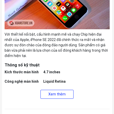
Với thiết kế nổi bật, cấu hình mạnh mẽ và chạy Chip hiện đại
nhất của Apple, iPhone SE 2022 đã chính thức ra mắt và nhận
được sự đón chào của đông đảo người dùng. Sản phẩm có giá
bán vừa phải nên là lựa chọn của số đông khách hàng trong thời
điểm hiện tại.
Thông số kỹ thuật
Kích thước màn hình
4.7 inches
Công nghệ màn hình
Liquid Retina
Camera sau
Camera góc rộng: 12MP, ƒ/1.8
Xem thêm
Camera trước
7MP, ƒ/2.2
Chipset
Chip A15 Bionic