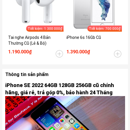
Tiết kiệm: 1.300.000₫
Tiết kiệm: 700.000₫
Tai nghe Airpods 4 Bản
iPhone 6s 16Gb Cũ
iP
Thường Cũ (Lẻ & Bộ)
1.190.000₫
1.390.000₫
1.
Thông tin sản phẩm
iPhone SE 2022 64GB 128GB 256GB cũ chính
hãng, giá rẻ, trả góp 0%, bảo hành 24 Tháng