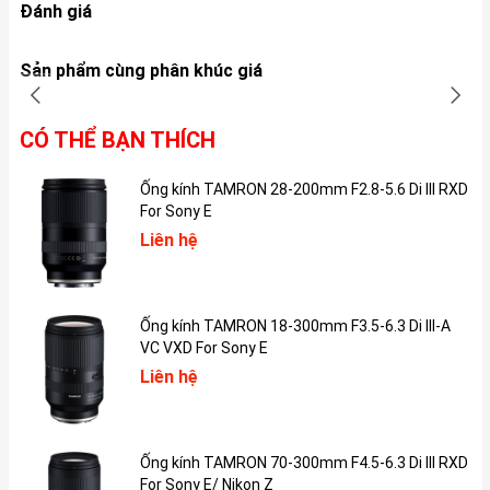
Đánh giá
Dung lượng RAM
4 GB
Bộ nhớ trong
64GB, 128GB, 256GB
Sản phẩm cùng phân khúc giá
Pin
1.820mAh
CÓ THỂ BẠN THÍCH
Thẻ SIM
2 SIM (nano‑SIM và eSIM)
Hệ điều hành
iOS 15
Ống kính TAMRON 28-200mm F2.8-5.6 Di III RXD
For Sony E
Độ phân giải màn hình
1334 x 750 pixels (HD+)
Liên hệ
Tính năng màn hình
625 nits, Haptic Touch, True Tone
Loại CPU
6-core CPU
Ống kính TAMRON 18-300mm F3.5-6.3 Di III-A
Trọng lượng
144g
VC VXD For Sony E
Liên hệ
Bluetooth
5.0
Đặc điểm nổi bật của iPhone SE 2022
iPhone SE 2022 được trang bị Chip A15 Bionic thần tốc và kết nối
Ống kính TAMRON 70-300mm F4.5-6.3 Di III RXD
5G siêu nhanh. Đây là những điểm hiện đại nhất hiện có tại Apple
For Sony E/ Nikon Z