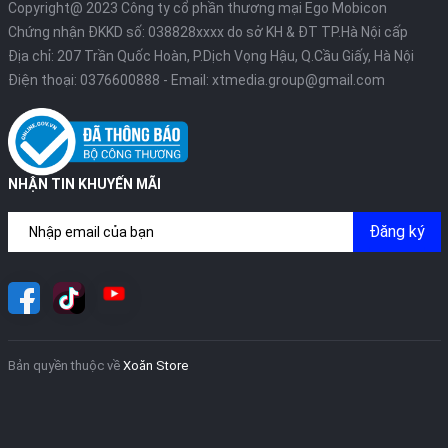
Copyright@ 2023 Công ty cổ phần thương mại Ego Mobicon
Chứng nhận ĐKKD số: 038828xxxx do sở KH & ĐT TP.Hà Nội cấp
Địa chỉ: 207 Trần Quốc Hoàn, P.Dịch Vọng Hậu, Q.Cầu Giấy, Hà Nội
Điện thoại:
0376600888
- Email:
xtmedia.group@gmail.com
NHẬN TIN KHUYẾN MÃI
Đăng ký
Bản quyền thuộc về
Xoăn Store