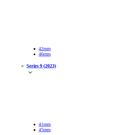
42mm
46mm
Series 9 (2023)
41mm
45mm