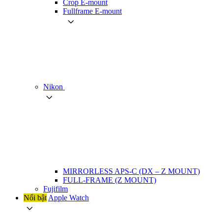
Crop E-mount
Fullframe E-mount
Nikon
MIRRORLESS APS-C (DX – Z MOUNT)
FULL-FRAME (Z MOUNT)
Fujifilm
Nổi bật
Apple Watch