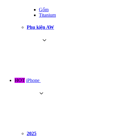
Gốm
Titanium
Phụ kiện AW
HOT
iPhone
2025