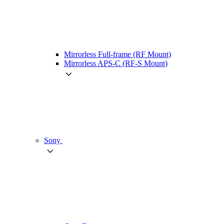
Mirrorless Full-frame (RF Mount)
Mirrorless APS-C (RF-S Mount)
Sony