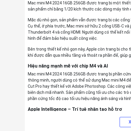
Mac mini M4 2024 16GB 256GB được trang bị một thiết k
sản phẩm chỉ bằng 1/20 kích thước các dòng máy tính đ
Mặc dù nhỏ gọn, sản phẩm vẫn được trang bị các cổng kế
Cụ thể, ở phía trước, Mac mini sở hữu 2 cổng USB-C và j
Thunderbolt 4 và cổng HDMI. Người dùng có thể kết nối 
hình để đảm bảo hiệu suất công việc.
Bên trong thiết kế nhỏ gọn này, Apple còn trang bị cho 
khí được dẫn qua nhiều tầng và thoát ra phần đế, giúp gi
Hiệu năng mạnh mẽ với chip M4 và AI
Mac mini M4 2024 16GB 256GB được trang bị phần cứng 
thông minh, người dùng có thể sử dụng Mac mini M4 để 
Cut Pro hay thiết kế với Adobe Photoshop. Các công vi
biên dịch mã nhanh. Sản phẩm cũng tối ưu cho các trò c
phần cứng tốc độ cao tối ưu hiệu năng ánh sáng và hìn
Apple Intelligence – Trí tuệ nhân tạo hỗ trợ
Đặc biệt, Mac mini M4 2024 16GB 256GB được trang bị Ap
viết lách và sắp xếp thứ tự công việc. Nhờ đó, hiệu suấ
dàng hơn.