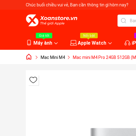
Chúc buổi chiều vui vẻ
, Bạn cần thông tin gì hôm nay?
Giá tốt
Nổi bật
Máy ành
Apple Watch
i
Mac Mini M4
Mac mini M4 Pro 24GB 512GB (M