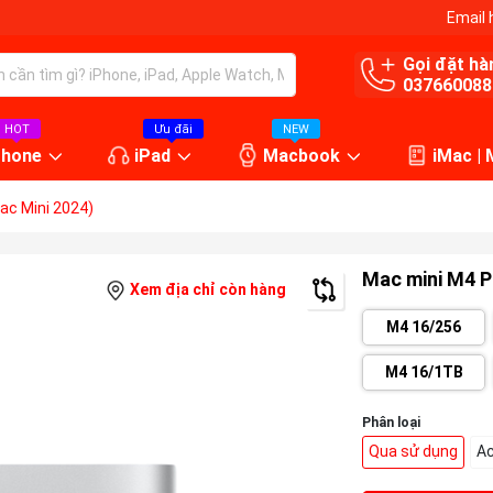
Email 
Gọi đặt hà
037660088
HOT
Ưu đãi
NEW
Phone
iPad
Macbook
iMac |
ac Mini 2024)
Mac mini M4 P
Xem địa chỉ còn hàng
M4 16/256
M4 16/1TB
Phân loại
Qua sử dụng
Ac