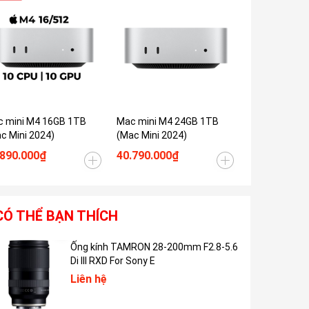
Tiết k
 mini M4 16GB 1TB
Mac mini M4 24GB 1TB
Mac mini M4 
c Mini 2024)
(Mac Mini 2024)
1TB (Mac Min
.890.000₫
40.790.000₫
52.390.000
CÓ THỂ BẠN THÍCH
Ống kính TAMRON 28-200mm F2.8-5.6
Di III RXD For Sony E
Liên hệ