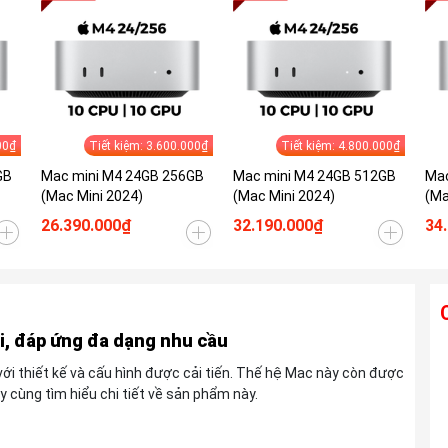
00₫
Tiết kiệm: 3.600.000₫
Tiết kiệm: 4.800.000₫
GB
Mac mini M4 24GB 256GB
Mac mini M4 24GB 512GB
Mac
(Mac Mini 2024)
(Mac Mini 2024)
(Ma
26.390.000₫
32.190.000₫
34
i, đáp ứng đa dạng nhu cầu
Ống kính TAMRON 28-300mm F4-7.1 Di
i thiết kế và cấu hình được cải tiến. Thế hệ Mac này còn được
III VC VXD For Sony E
y cùng tìm hiểu chi tiết về sản phẩm này.
Liên hệ