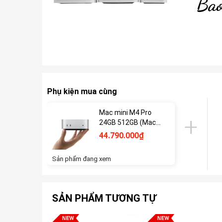
Phụ kiện mua cùng
Mac mini M4 Pro
24GB 512GB (Mac
Mini 2024)
44.790.000₫
Sản phẩm đang xem
SẢN PHẨM TƯƠNG TỰ