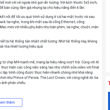
ế mới với vẻ ngoài nhỏ gọn ấn tượng. Với kích thước 5x5 inch,
ể bàn cùng tầm giá nhưng lại cho hiệu năng đến 6 lần.
Ống kính TAMRON 25-200mm F2.8-5.6
Di III VXD G2 For Sony E
t nối để tối ưu quá trình sử dụng ở cả hai mặt trước và sau.
Liên hệ
ack tai nghe, trong khi mặt sau là cổng Ethernet, cổng
Mac mini với nhiều phụ kiện như bàn phím, tai nghe, chuột, màn
Ống kính TAMRON 150-500mm F5-6.7
thiết bị hệ thống tản nhiệt chất lượng. Nhờ hệ thống này, không
Di III VC VXD For Sony E
ải tỏa nhiệt lượng hiệu quả.
Liên hệ
từ chip M4 mạnh mẽ, mang lại hiệu năng vượt trội. Cùng với AI
thực hiện các công việc sáng tạo như chỉnh sửa video với Final
ệc lập trình cũng được thực hiện nhanh chóng nhờ khả năng
hơi như Prince of Persia: The Lost Crown, với công nghệ dò tia
h ảnh phản chiếu.
ple Intelligence, hệ thống trí tuệ nhân tạo hỗ trợ người dùng
Xem thêm
t làm việc được tối ưu, giúp người dùng hoàn thành công việc dễ