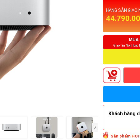
HÀNG SẴN GIAO 
44.790.0
MUA 
Giao Tận Nơi Hoặc
Khách hàng do
Sản phẩm HOT