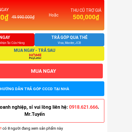
NGAY
THU CŨ TRỢ GIÁ
Hoặc
00₫
500,000₫
49.990.000₫
NGAY
TRẢ GÓP QUA THẺ
 Nhận Tại Cửa Hàng
Visa, Master, JCB
MUA NGAY - TRẢ SAU
MUA NGAY
HƯỚNG DẪN TRẢ GÓP CCCD TẠI NHÀ
anh nghiệp, sỉ vui lòng liên hệ:
0918.621.666
.
Mr.Tuyến
!
có 8 người đang xem sản phẩm này