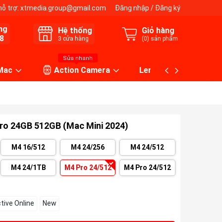
hỗ trợ:
xtmedia.group@gmail.com
Đăng nhập
/
Đăng ký
ng
Hệ thống
Giỏ hàng
8
3
cửa hàng
(
0
) sản phẩm
Sửa nhanh
 Mac
Action Camera
Lens máy ảnh
ro 24GB 512GB (Mac Mini 2024)
M4 16/512
M4 24/256
M4 24/512
M4 24/1TB
M4 Pro 24/512
M4 Pro 24/512
tive Online
New