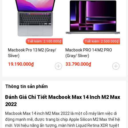
Tiết kiệm: 2.100.000₫
Tiết kiệm: 2.500.000₫
Macbook Pro 13 M2 (Gray/
Macbook PRO 14 M2 PRO
Ma
Sliver)
(Gray/ Sliver)
(Gr
19.190.000₫
33.790.000₫
35
Thông tin sản phẩm
Đánh Giá Chi Tiết Macbook Max 14 Inch M2 Max
2022
Macbook Max 14 inch M2 Max 2022 là một cỗ máy làm việc di
động mạnh mẽ, được trang bị chip Apple Silicon M2 Max thế hệ
mới. Với hiệu năng ấn tượng, màn hình Liquid Retina XDR tuyệt