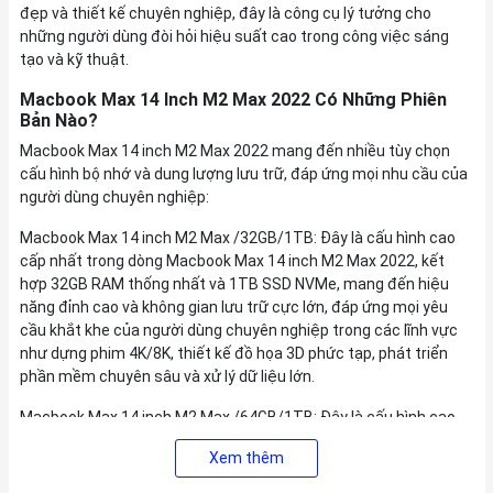
đẹp và thiết kế chuyên nghiệp, đây là công cụ lý tưởng cho
những người dùng đòi hỏi hiệu suất cao trong công việc sáng
tạo và kỹ thuật.
Macbook Max 14 Inch M2 Max 2022 Có Những Phiên
Bản Nào?
Macbook Max 14 inch M2 Max 2022 mang đến nhiều tùy chọn
cấu hình bộ nhớ và dung lượng lưu trữ, đáp ứng mọi nhu cầu của
người dùng chuyên nghiệp:
Macbook Max 14 inch M2 Max /32GB/1TB: Đây là cấu hình cao
cấp nhất trong dòng Macbook Max 14 inch M2 Max 2022, kết
hợp 32GB RAM thống nhất và 1TB SSD NVMe, mang đến hiệu
năng đỉnh cao và không gian lưu trữ cực lớn, đáp ứng mọi yêu
cầu khắt khe của người dùng chuyên nghiệp trong các lĩnh vực
như dựng phim 4K/8K, thiết kế đồ họa 3D phức tạp, phát triển
phần mềm chuyên sâu và xử lý dữ liệu lớn.
Macbook Max 14 inch M2 Max /64GB/1TB: Đây là cấu hình cao
cấp nhất trong dòng Macbook Max 14 inch M2 Max 2022, kết
Xem thêm
hợp 64GB RAM thống nhất và 1TB SSD NVMe, mang đến hiệu
năng đỉnh cao và không gian lưu trữ cực lớn, đáp ứng mọi yêu