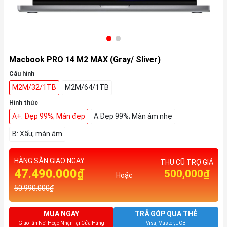
Macbook PRO 14 M2 MAX (Gray/ Sliver)
Cấu hình
M2M/32/1TB
M2M/64/1TB
Hình thức
A+: Đẹp 99%; Màn đẹp
A:Đẹp 99%; Màn ám nhẹ
B: Xấu; màn ám
HÀNG SẴN GIAO NGAY
THU CŨ TRỢ GIÁ
47.490.000₫
500,000₫
Hoặc
50.990.000₫
MUA NGAY
TRẢ GÓP QUA THẺ
Giao Tận Nơi Hoặc Nhận Tại Cửa Hàng
Visa, Master, JCB