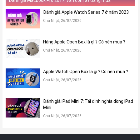
Đánh giá Macbook Pro 2017: Vẫn còn rất đáng mua
Đánh giá Apple Watch Series 7 ở năm 2023
Chủ Nhật, 26/07/2026
Hàng Apple Open Box là gì ? Có nên mua ?
Chủ Nhật, 26/07/2026
Apple Watch Open Box là gì ? Có nên mua ?
Chủ Nhật, 26/07/2026
Macbook Max 14 inch M2 Max 2022 có giá bao nhiêu?
Bảng giá Macbook Max 14 inch M2 Max 2022 tại Xoăn Store –
Đánh giá iPad Mini 7: Tái định nghĩa dòng iPad
cập nhật mới nhất:
Mini
Chủ Nhật, 26/07/2026
Phiên Bản
Giá bán
M2P/32GB/1TB
47.790.000 đồng