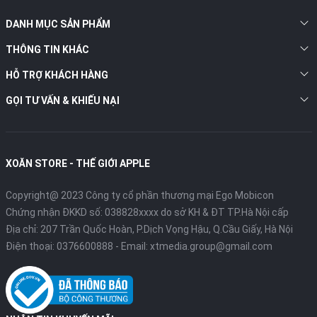
M2P/64GB/1TB
52.790.000 đồng
DANH MỤC SẢN PHẨM
Lưu ý: Giá có thể thay đổi tùy theo màu sắc và chương trình
khuyến mãi tại thời điểm mua.>
THÔNG TIN KHÁC
HỖ TRỢ KHÁCH HÀNG
GỌI TƯ VẤN & KHIẾU NẠI
XOĂN STORE - THẾ GIỚI APPLE
Copyright@ 2023 Công ty cổ phần thương mại Ego Mobicon
Chứng nhận ĐKKD số: 038828xxxx do sở KH & ĐT TP.Hà Nội cấp
Địa chỉ: 207 Trần Quốc Hoàn, P.Dịch Vọng Hậu, Q.Cầu Giấy, Hà Nội
Điện thoại:
0376600888
- Email:
xtmedia.group@gmail.com
Mua Macbook Max 14 Inch M2 Max 2022 Ở Đâu Giá Tốt,
Bảo Hành Dài? Ưu Đãi Đặc Biệt Tại Xoăn Store
Để sở hữu chiếc Macbook Max 14 inch M2 Max 2022 với mức giá