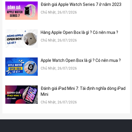
Đánh giá Apple Watch Series 7 ở năm 2023
Cả hai màu sắc trên Macbook Pro 16 M1 Pro 2020 đều được
hoàn thiện tỉ mỉ trên lớp vỏ nhôm nguyên khối, mang lại cảm
Chủ Nhật, 26/07/2026
giác cao cấp và độ bền bỉ.
Hàng Apple Open Box là gì ? Có nên mua ?
Chủ Nhật, 26/07/2026
Apple Watch Open Box là gì ? Có nên mua ?
Chủ Nhật, 26/07/2026
Đánh giá iPad Mini 7: Tái định nghĩa dòng iPad
Mini
MacBook Pro 16 M1 Pro 2020 có giá bao nhiêu?
Chủ Nhật, 26/07/2026
Dưới đây là bảng giá cập nhật mới nhất tại Xoăn Store – Thế
giới Apple: