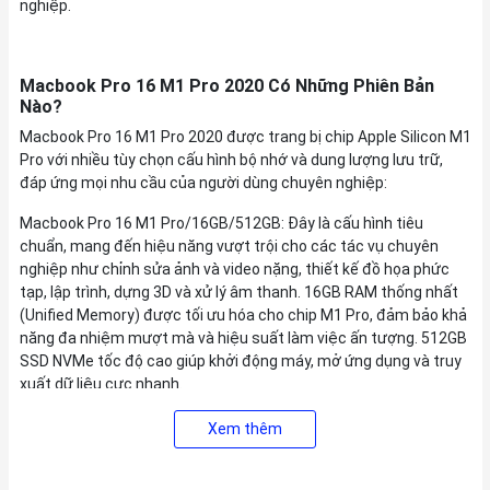
nghiệp.
Macbook Pro 16 M1 Pro 2020 Có Những Phiên Bản
Nào?
Macbook Pro 16 M1 Pro 2020 được trang bị chip Apple Silicon M1
Pro với nhiều tùy chọn cấu hình bộ nhớ và dung lượng lưu trữ,
đáp ứng mọi nhu cầu của người dùng chuyên nghiệp:
Macbook Pro 16 M1 Pro/16GB/512GB: Đây là cấu hình tiêu
chuẩn, mang đến hiệu năng vượt trội cho các tác vụ chuyên
nghiệp như chỉnh sửa ảnh và video nặng, thiết kế đồ họa phức
tạp, lập trình, dựng 3D và xử lý âm thanh. 16GB RAM thống nhất
(Unified Memory) được tối ưu hóa cho chip M1 Pro, đảm bảo khả
năng đa nhiệm mượt mà và hiệu suất làm việc ấn tượng. 512GB
SSD NVMe tốc độ cao giúp khởi động máy, mở ứng dụng và truy
xuất dữ liệu cực nhanh.
Macbook Pro 16 M1 Pro/16GB/1TB: Tương tự cấu hình trên về
Xem thêm
RAM, nhưng phiên bản này được trang bị ổ cứng SSD NVMe dung
lượng 1TB, cung cấp không gian lưu trữ rộng rãi cho các dự án