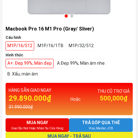
Macbook Pro 16 M1 Pro (Gray/ Sliver)
Cấu hình
M1P/16/512
M1P/16/1TB
M1P/32/512
Hình thức
A+: Đẹp 99%; Màn đẹp
A:Đẹp 99%; Màn ám nhẹ
B: Xấu; màn ám
HÀNG SẴN GIAO NGAY
THU CŨ TRỢ GIÁ
29.890.000₫
500,000₫
Hoặc
31.990.000₫
MUA NGAY
TRẢ GÓP QUA THẺ
Giao Tận Nơi Hoặc Nhận Tại Cửa Hàng
Visa, Master, JCB
MUA NGAY - TRẢ SAU