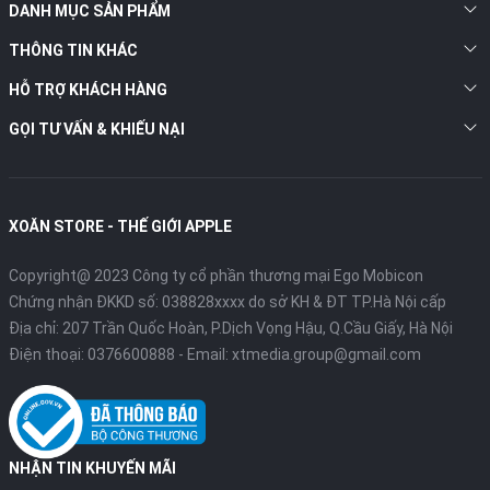
DANH MỤC SẢN PHẨM
Phiên bản
Giá bán
THÔNG TIN KHÁC
M1P/16/512
28.890.000 đồng
HỖ TRỢ KHÁCH HÀNG
M1P/16/1TB
33.890.000 đồng
GỌI TƯ VẤN & KHIẾU NẠI
M1P/32/512
34.890.000 đồng
Lưu ý: Giá có thể thay đổi tùy theo màu sắc và chương trình
khuyến mãi tại thời điểm mua.
XOĂN STORE - THẾ GIỚI APPLE
Có nên mua Macbook Pro 16 M1 Pro 2020 ở thời điểm
Copyright@ 2023 Công ty cổ phần thương mại Ego Mobicon
hiện tại?
Chứng nhận ĐKKD số: 038828xxxx do sở KH & ĐT TP.Hà Nội cấp
Macbook Pro 16 M1 Pro 2020 là một cỗ máy làm việc chuyên
Địa chỉ: 207 Trần Quốc Hoàn, P.Dịch Vọng Hậu, Q.Cầu Giấy, Hà Nội
nghiệp thực thụ, với hiệu năng vượt trội từ chip M1 Pro, màn
Điện thoại:
0376600888
- Email:
xtmedia.group@gmail.com
hình Liquid Retina XDR tuyệt đẹp, thiết kế mới hiện đại và nhiều
cổng kết nối. Đây là lựa chọn hàng đầu cho những người dùng đòi
hỏi hiệu suất cao nhất.
NHẬN TIN KHUYẾN MÃI