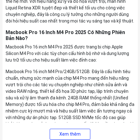
thế hệ mới. Với hiệu năng xử lý và đồ họa vượt trội, màn hình
Liquid Retina XDR tuyệt đẹp và thiết kế tối ưu cho công việc
chuyên nghiệp, đây là công cụ lý tưởng cho những người dùng
đòi hỏi hiệu suất cao nhất trong mọi tác vụ sáng tạo và kỹ thuật.
Macbook Pro 16 Inch M4 Pro 2025 Có Những Phiên
Bản Nào?
Macbook Pro 16 inch M4 Pro 2025 được trang bị chip Apple
Silicon M4 Pro với các tùy chọn cấu hình bộ nhớ và dung lượng
lưu trữ tối ưu cho hiệu suất làm việc đỉnh cao:
Macbook Pro 16 inch M4 Pro/24GB/512GB: Đây là cấu hình tiêu
chuẩn, nhưng sức mạnh của chip M4 Pro mang đến hiệu năng
vượt trội cho các tác vụ chuyên nghiệp như chỉnh sửa ảnh và
video RAW nặng, thiết kế đồ họa 3D phức tạp, lập trình chuyên
sâu và xử lý âm thanh đa kênh. 24GB RAM thống nhất (Unified
Memory) được tối ưu hóa cho chip M4 Pro, đảm bảo khả năng đa
nhiệm cực kỳ mượt mà và hiệu suất làm việc ấn tượng ngay cả
với những dự án phức tạp. 512GB SSD NVMe tốc độ cao giúp
khởi động máy, mở ứng dụng và truy xuất dữ liệu gần như tức thì.
Xem thêm
Macbook Pro 16 inch M4 Pro/24GB/1TB: Tương tự cấu hình trên