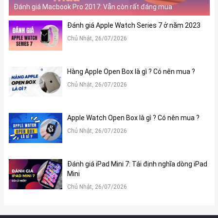
Đánh giá Macbook Pro 2017: Vẫn còn rất đáng mua
Màu Silver (Bạc) vẫn giữ được vẻ đẹp thanh lịch, tinh khiết và
không bao giờ lỗi mốt. Macbook Pro 16 inch M4 Pro 2025 màu
Đánh giá Apple Watch Series 7 ở năm 2023
Silver mang đến cảm giác nhẹ nhàng, trang nhã và dễ dàng hòa
Chủ Nhật, 26/07/2026
nhập vào mọi môi trường làm việc.
Cả hai màu sắc trên Macbook Pro 16 inch M4 Pro 2025 đều
được hoàn thiện tỉ mỉ trên lớp vỏ nhôm nguyên khối, mang lại
Hàng Apple Open Box là gì ? Có nên mua ?
cảm giác cao cấp và độ bền bỉ.
Chủ Nhật, 26/07/2026
Apple Watch Open Box là gì ? Có nên mua ?
Chủ Nhật, 26/07/2026
Đánh giá iPad Mini 7: Tái định nghĩa dòng iPad
Mini
Chủ Nhật, 26/07/2026