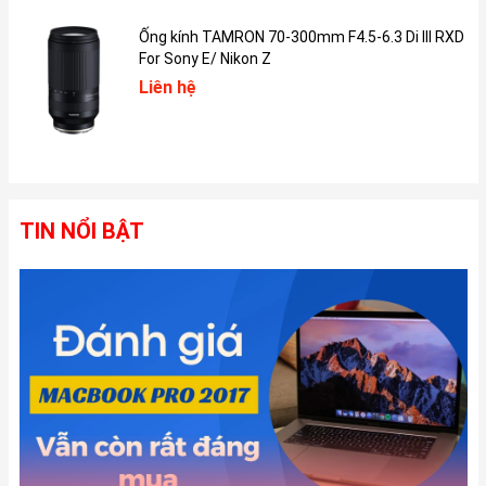
Ống kính TAMRON 70-300mm F4.5-6.3 Di III RXD
For Sony E/ Nikon Z
Liên hệ
TIN NỔI BẬT
Macbook Pro 16 inch M4 Pro 2025 Có Bao Nhiêu
Màu?
Macbook Pro 16 inch M4 Pro 2025 được Apple mang đến với hai
tùy chọn màu sắc trang nhã và chuyên nghiệp: Space Gray (Xám
không gian) và Silver (Bạc).
Màu Space Gray (Xám không gian) mang đến vẻ ngoài mạnh mẽ,
hiện đại và đầy chuyên nghiệp. Macbook Pro 16 inch M4 Pro
2025 màu Space Gray là sự lựa chọn phổ biến với những người
dùng yêu thích sự lịch lãm và tinh tế.