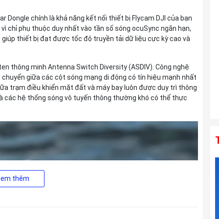
Di III VXD G2 For Sony E
Liên hệ
ar Dongle chính là khả năng kết nối thiết bị Flycam DJI của bạn
 vì chỉ phụ thuộc duy nhất vào tần số sóng ocuSync ngắn hạn,
úp thiết bị đạt được tốc độ truyền tải dữ liệu cực kỳ cao và
Ống kính TAMRON 150-500mm F5-6.7
Di III VC VXD For Sony E
ten thông minh Antenna Switch Diversity (ASDIV). Công nghệ
Liên hệ
ân chuyển giữa các cột sóng mạng di động có tín hiệu mạnh nhất
iữa trạm điều khiển mặt đất và máy bay luôn được duy trì thông
 mà các hệ thống sóng vô tuyến thông thường khó có thể thực
Xem thêm