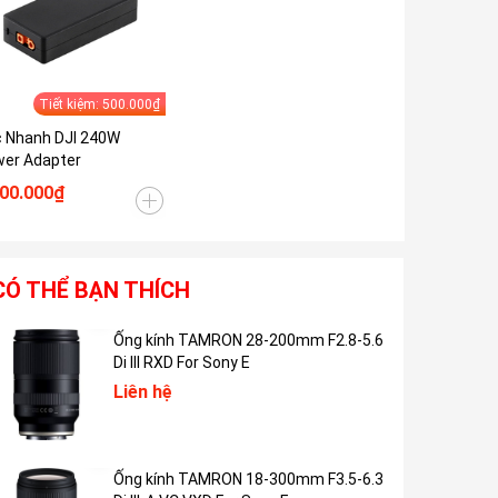
Tiết kiệm: 500.000₫
 Nhanh DJI 240W
er Adapter
500.000₫
CÓ THỂ BẠN THÍCH
Ống kính TAMRON 28-200mm F2.8-5.6
Di III RXD For Sony E
Liên hệ
Ống kính TAMRON 18-300mm F3.5-6.3