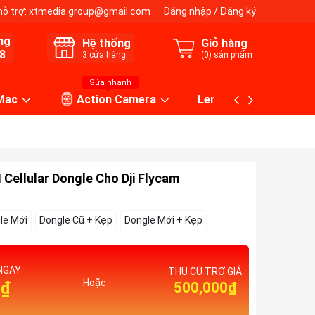
hỗ trợ:
xtmedia.group@gmail.com
Đăng nhập
/
Đăng ký
ng
Hệ thống
Giỏ hàng
8
3
cửa hàng
(
0
) sản phẩm
Sửa nhanh
 Mac
Action Camera
Lens máy ảnh
Cellular Dongle Cho Dji Flycam
le Mới
Dongle Cũ + Kẹp
Dongle Mới + Kẹp
NGAY
THU CŨ TRỢ GIÁ
Hoặc
0₫
500,000₫