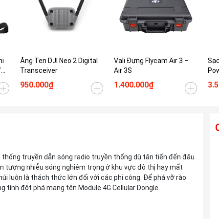
ni
Ăng Ten DJI Neo 2 Digital
Vali Đựng Flycam Air 3 –
Sạc
/
Transceiver
Air 3S
Pow
950.000₫
1.400.000₫
3.
Ống kính TAMRON 28-300mm F4-7.1 Di
hệ thống truyền dẫn sóng radio truyền thống dù tân tiến đến đâu
III VC VXD For Sony E
Hiện tượng nhiễu sóng nghiêm trọng ở khu vực đô thị hay mất
Liên hệ
úi luôn là thách thức lớn đối với các phi công. Để phá vỡ rào
 tính đột phá mang tên Module 4G Cellular Dongle.
Ống kính TAMRON 25-200mm F2.8-5.6