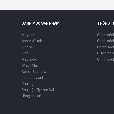
Một điểm sáng công nghệ cực kỳ thông minh của module
lượng truyền video gốc và mức tiêu thụ dữ liệu 4G. Hệ t
ưu nhất giữa mạng di động 4G và hệ thống truyền dẫn s
DANH MỤC SẢN PHẨM
THÔNG T
tiên sử dụng sóng máy để tiết kiệm lưu lượng; ngược lạ
lượng thiếu hụt, giúp luồng hình ảnh truyền về điện thoạ
Máy ành
Chính sác
với độ trễ thấp nhất.
Apple Watch
Chính sác
iPhone
Chính sách
iPad
Quy định 
Macbook
Chính sác
iMac | Mac
Action Camera
Lens máy ảnh
Phụ kiện
Phụ kiện Flycam DJI
Hàng thu cũ