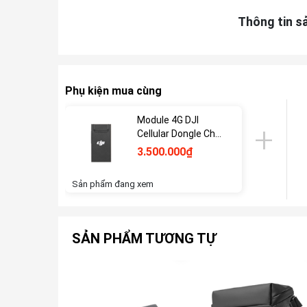
Thông tin s
Phụ kiện mua cùng
Module 4G DJI
Cellular Dongle Cho
Dji Flycam
3.500.000₫
Sản phẩm đang xem
SẢN PHẨM TƯƠNG TỰ