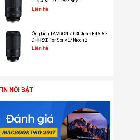
Di III-A VC VXD For Sony E
Liên hệ
Ống kính TAMRON 70-300mm F4.5-6.3
Di III RXD For Sony E/ Nikon Z
Liên hệ
TIN NỔI BẬT