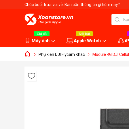
Chúc buổi trưa vui vẻ
, Bạn cần thông tin gì hôm nay?
Giá tốt
Nổi bật
Máy ành
Apple Watch
i
Phụ kiên DJI Flycam Khác
Module 4G DJI Cellu