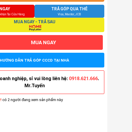
NGAY
TRẢ GÓP QUA THẺ
 Nhận Tại Cửa Hàng
Visa, Master, JCB
MUA NGAY - TRẢ SAU
MUA NGAY
HƯỚNG DẪN TRẢ GÓP CCCD TẠI NHÀ
anh nghiệp, sỉ vui lòng liên hệ:
0918.621.666
.
Mr.Tuyến
!
có 2 người đang xem sản phẩm này