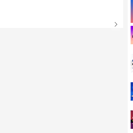
 dữ liệu
ho các phi công cơ hội trải nghiệm nhiều tính năng độc quyền
 (Enhanced Transmission). Tính năng này hoạt động như một hệ
ăng cường hiệu suất truyền video bằng cách giảm thiểu tối đa
y di chuyển vào các vùng địa hình hiểm hóc.