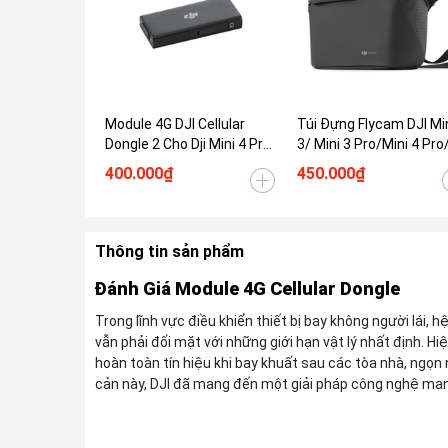
Module 4G DJI Cellular
Túi Đựng Flycam DJI Mi
Dongle 2 Cho Dji Mini 4 Pro/
3/ Mini 3 Pro/Mini 4 Pro
Mini 5 Pro/ Air 3s/ Mavic 3
Mini 4k
400.000₫
450.000₫
Pro/ Mavic 4 Pro
Thông tin sản phẩm
Đánh Giá Module 4G Cellular Dongle
Trong lĩnh vực điều khiển thiết bị bay không người lái, 
vẫn phải đối mặt với những giới hạn vật lý nhất định. 
hoàn toàn tín hiệu khi bay khuất sau các tòa nhà, ngọn n
cản này, DJI đã mang đến một giải pháp công nghệ mang