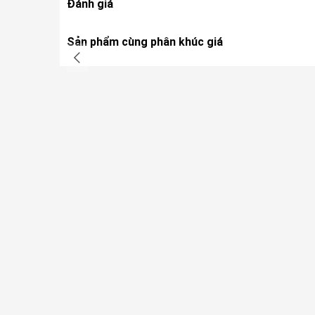
Đánh giá
Sản phẩm cùng phân khúc giá
Nâng cao trải nghiệm truyền video và tối ưu hóa
Sự xuất hiện của Module 4G Cellular Dongle mang đến c
và cao cấp, nổi bật nhất là tính năng Truyền nâng cao
thống bảo hiểm kép cho luồng live-view truyền về. Nó t
tình trạng mất tín hiệu hoặc giật khung hình khi máy ba