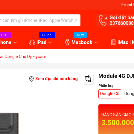
Email 
Gọi đặt hà
037660088
HOT
Ưu đãi
NEW
Phone
iPad
Macbook
iMac |
lar Dongle Cho Dji Flycam
Module 4G DJI 
Xem địa chỉ còn hàng
Phân loại
Dongle Cũ
Dong
HÀNG SẴN GIAO 
3.500.00