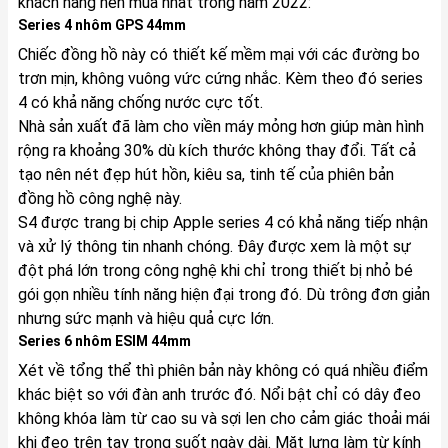
khách hàng nên mua nhất trong năm 2022:
Series 4 nhôm GPS 44mm
Chiếc đồng hồ này có thiết kế mềm mại với các đường bo
trơn mịn, không vuông vức cứng nhắc. Kèm theo đó series
4 có khả năng chống nước cực tốt.
Nhà sản xuất đã làm cho viền máy mỏng hơn giúp màn hình
rộng ra khoảng 30% dù kích thước không thay đổi. Tất cả
tạo nên nét đẹp hút hồn, kiêu sa, tinh tế của phiên bản
đồng hồ công nghệ này.
S4 được trang bị chip Apple series 4 có khả năng tiếp nhận
và xử lý thông tin nhanh chóng. Đây được xem là một sự
đột phá lớn trong công nghệ khi chỉ trong thiết bị nhỏ bé
gói gọn nhiều tính năng hiện đại trong đó. Dù trông đơn giản
nhưng sức mạnh và hiệu quả cực lớn.
Series 6 nhôm ESIM 44mm
Xét về tổng thể thì phiên bản này không có quá nhiều điểm
khác biệt so với đàn anh trước đó. Nổi bật chỉ có dây đeo
không khóa làm từ cao su và sợi len cho cảm giác thoải mái
khi đeo trên tay trong suốt ngày dài. Mặt lưng làm từ kính