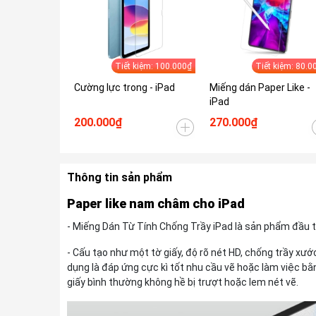
Tiết kiệm: 100.000₫
Tiết kiệm: 80.0
Cường lực trong - iPad
Miếng dán Paper Like -
iPad
200.000₫
270.000₫
Thông tin sản phẩm
Paper like nam châm cho iPad
- Miếng Dán Từ Tính Chống Trầy iPad là sản phẩm đầu t
- Cấu tạo như một tờ giấy, độ rõ nét HD, chống trầy xướ
dụng là đáp ứng cực kì tốt nhu cầu vẽ hoặc làm việc b
giấy bình thường không hề bị trượt hoặc lem nét vẽ.