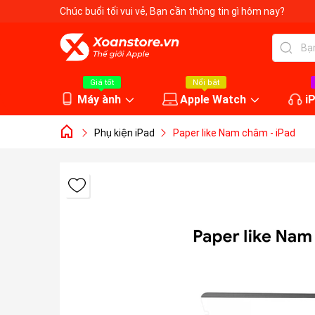
Chúc buổi tối vui vẻ
, Bạn cần thông tin gì hôm nay?
Giá tốt
Nổi bật
Máy ành
Apple Watch
i
Phụ kiện iPad
Paper like Nam châm - iPad