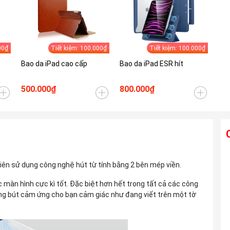
00₫
Tiết kiệm: 100.000₫
Tiết kiệm: 100.000₫
Bao da iPad cao cấp
Bao da iPad ESR hít
500.000₫
800.000₫
Ống kính TAMRON 28-300mm F4-7.1 Di
iên sử dụng công nghệ hút từ tính bằng 2 bên mép viền.
III VC VXD For Sony E
Liên hệ
c màn hình cực kì tốt. Đặc biệt hơn hết trong tất cả các công
ằng bút cảm ứng cho bạn cảm giác như đang viết trên một tờ
Ống kính TAMRON 25-200mm F2.8-5.6