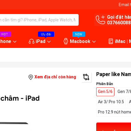
Email 
Gọi đặt hà
037660088
HOT
Ưu đãi
NEW
Phone
iPad
Macbook
iMac |
Paper like Na
Xem địa chỉ còn hàng
Phiên Bản
Gen 5/6
Gen 7/
Air 3/ Pro 10.5
A
Pro 12.9 nút hom