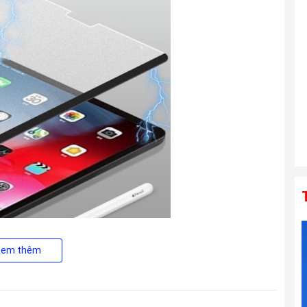
Di III VXD G2 For Sony E
Liên hệ
Ống kính TAMRON 150-500mm F5-6.7
Di III VC VXD For Sony E
Liên hệ
ông bị tình trạng vênh mép hoặc bể mép. Thiết kế nam châm chỉ
ang bị dính vào hoặc bị nhấc lên khỏi màn hình do dùng những
Xem thêm
ẽ ngoài cùng, cho khả năng hiển thị hình ảnh cao ngay cả khi