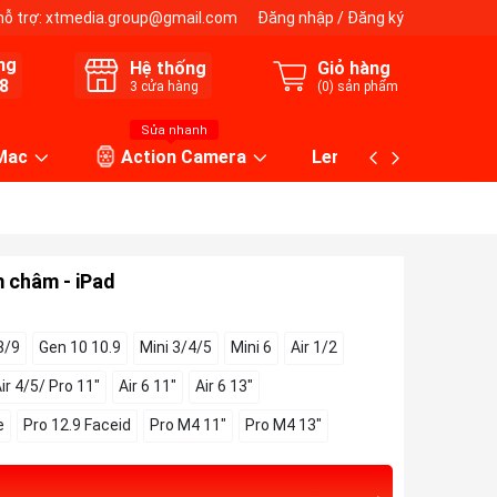
hỗ trợ:
xtmedia.group@gmail.com
Đăng nhập
/
Đăng ký
ng
Hệ thống
Giỏ hàng
8
3
cửa hàng
(
0
) sản phẩm
Sửa nhanh
 Mac
Action Camera
Lens máy ảnh
m châm - iPad
8/9
Gen 10 10.9
Mini 3/4/5
Mini 6
Air 1/2
ir 4/5/ Pro 11"
Air 6 11"
Air 6 13"
e
Pro 12.9 Faceid
Pro M4 11"
Pro M4 13"