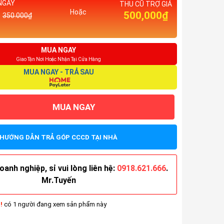
NGAY
THU CŨ TRỢ GIÁ
Hoặc
500,000₫
350.000₫
MUA NGAY
Giao Tận Nơi Hoặc Nhận Tại Cửa Hàng
MUA NGAY - TRẢ SAU
MUA NGAY
HƯỚNG DẪN TRẢ GÓP CCCD TẠI NHÀ
anh nghiệp, sỉ vui lòng liên hệ:
0918.621.666
.
Mr.Tuyến
!
có 1 người đang xem sản phẩm này