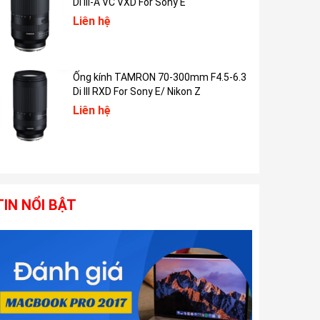
Di III-A VC VXD For Sony E
Liên hệ
Ống kính TAMRON 70-300mm F4.5-6.3
Di III RXD For Sony E/ Nikon Z
Liên hệ
TIN NỔI BẬT