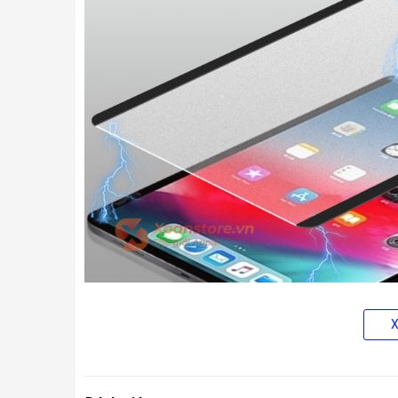
- Hấp thự từ tính bên ngoài 2 mép cực kì liền mạch, kh
một mặt phía dưới màn hình điều này cũng tránh tình tr
cái ốp lưng nam châm của iPad.
- Sản phẩm còn được trang bị thêm lớp phản chiếu khi v
dưới ánh sáng mạnh.