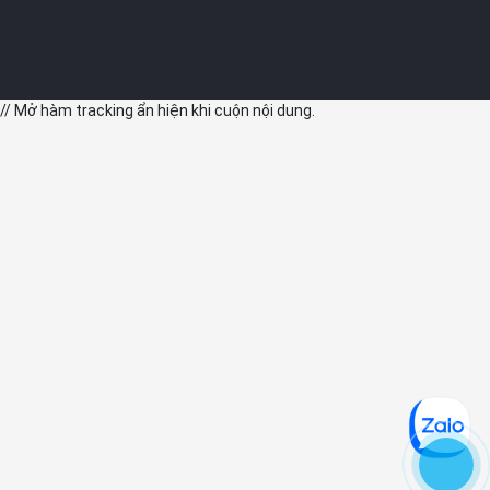
// Mở hàm tracking ẩn hiện khi cuộn nội dung.
Chip S10 kết hợp với Neural Engine 4 lõi mang đến một sức
mạnh xử lý đáng kinh ngạc cho Apple Watch. Nhờ đó, mọi thao
tác trở nên mượt mà và nhanh chóng hơn, đặc biệt là các tính
năng thông minh như chạm hai lần, tìm kiếm iPhone.
4. Các tính năng nổi bật:
Apple Watch Series 10 với hệ thống cảm biến tiên tiến đã biến
chiếc đồng hồ thành một trợ lý chăm sóc sức khỏe không thể