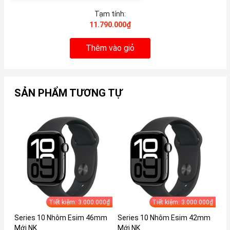
Tạm tính:
11.790.000₫
Thêm vào giỏ
SẢN PHẨM TƯƠNG TỰ
Tiết kiệm: 3.000.000₫
Tiết kiệm: 3.000.000₫
Series 10 Nhôm Esim 46mm
Series 10 Nhôm Esim 42mm
Se
Mới NK
Mới NK
Mớ