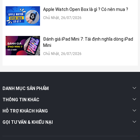
Apple Watch Open Box là gì ? Có nên mua ?
Chủ Nhật, 26/07/2026
2. Màn hình:
Đánh giá iPad Mini 7: Tái định nghĩa dòng iPad
Apple Watch Series 10 sở hữu màn hình OLED góc rộng đầu tiên
Mini
của Apple, cho phép hiển thị hình ảnh sáng hơn khi nhìn từ góc
nghiêng, mang đến trải nghiệm xem dễ dàng hơn. Màn hình lớn
Chủ Nhật, 26/07/2026
hơn đến 75% so với Series 3 và lớn hơn 30% so với Series 4, 5, 6
và SE, cho phép hiển thị nhiều thông tin hơn, thao tác dễ dàng
hơn.
DANH MỤC SẢN PHẨM
THÔNG TIN KHÁC
HỖ TRỢ KHÁCH HÀNG
GỌI TƯ VẤN & KHIẾU NẠI