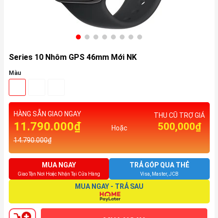
Series 10 Nhôm GPS 46mm Mới NK
Màu
HÀNG SẴN GIAO NGAY
THU CŨ TRỢ GIÁ
11.790.000₫
500,000₫
Hoặc
14.790.000₫
MUA NGAY
TRẢ GÓP QUA THẺ
Giao Tận Nơi Hoặc Nhận Tại Cửa Hàng
Visa, Master, JCB
MUA NGAY - TRẢ SAU