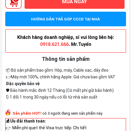
MUA NGAY
HƯỚNG DẪN TRẢ GÓP CCCD TẠI NHÀ
Khách hàng doanh nghiệp, sỉ vui lòng liên hệ:
0918.621.666
. Mr.Tuyến
Thông tin sản phẩm
📦 Bộ sản phẩm bao gồm: Hộp, máy, Cable sạc, dây đeo
👉Máy mới 100%, chính hãng Apple. Giá chưa bao gồm
VAT
Đặc quyền bảo vệ
🛡️ Bảo hành mặc định 12 Tháng (Có mất phí gửi bảo hành)
🔃 1 đổi 1 trong 30 ngày nếu có lỗi từ nhà sản xuất
Sản phẩm HOT!
có 3 người đang xem sản phẩm này
💰 Ưu đãi thanh toán:
👉 Miễn phí quẹt thẻ Visa trực tiếp:
Chi tiết