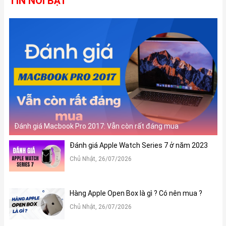
TIN NỔI BẬT
Ở phiên bản vỏ titan, Apple Watch Series 10 cũng sẽ có
3 tùy
chọn màu sắc
, bao gồm:
Tự nhiên, Vàng gold và Xám đá phiến.
Đánh giá Macbook Pro 2017: Vẫn còn rất đáng mua
Đánh giá Apple Watch Series 7 ở năm 2023
Chủ Nhật, 26/07/2026
Hàng Apple Open Box là gì ? Có nên mua ?
Chủ Nhật, 26/07/2026