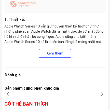
1. Thiết kế:
Apple Watch Series 10 vẫn giữ nguyên thiết kế tương tự như
những phiên bản Apple Watch đã ra mắt trước đó với mặt đồng
hồ hình chữ nhật, bo cong 4 góc. Apple cũng cho biết thêm,
Apple Watch Series 10 sẽ là phiên bản đồng hồ mỏng nhất mà
hãng từng sản xuất. Để đạt được điều này, Apple đã thiết kế lại
gần như mọi thành phần bên trong, bao gồm SiP, Digital Crown,
Xem thêm
loa, mặt trước và ăng-ten.
Apple Watch Series 10 sẽ có
2 tùy chọn chất liệu
là
nhôm và
titan
.
Đánh giá
Sản phẩm cùng phân khúc giá
CÓ THỂ BẠN THÍCH