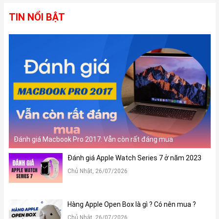
TIN NỔI BẬT
3. Được trang bị nhiều tính năng mới vô cùng hữu ích:
3.1. Tính năng tìm kiếm:
Đánh giá Macbook Pro 2017: Vẫn còn rất đáng mua
Một trong những tính năng được người dùng đánh giá cao trên
Đánh giá Apple Watch Series 7 ở năm 2023
Apple Watch Series 9 đó là tính năng Tìm kiếm chính xác iPhone.
Sản phẩm được tích hợp công nghệ Ultra Wideband và sẽ hướng
Chủ Nhật, 26/07/2026
dẫn bạn đến vị trí iPhone thông qua khoảng cách gần đúng và
hướng đi cụ thể. Điều này giúp người dùng chẳng may khi thất
lạc iPhone thì có thể tìm ra chiếc điện thoại của mình một cách
Hàng Apple Open Box là gì ? Có nên mua ?
dễ dàng bằng Apple Watch Series 9.
Chủ Nhật, 26/07/2026