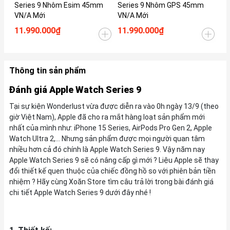
Series 9 Nhôm Esim 45mm
Series 9 Nhôm GPS 45mm
Se
VN/A Mới
VN/A Mới
Mớ
11.990.000₫
11.990.000₫
7.
Thông tin sản phẩm
Đánh giá Apple Watch Series 9
Tại sự kiện Wonderlust vừa được diễn ra vào 0h ngày 13/9 (theo
giờ Việt Nam), Apple đã cho ra mắt hàng loạt sản phẩm mới
nhất của mình như: iPhone 15 Series, AirPods Pro Gen 2, Apple
Watch Ultra 2,... Nhưng sản phẩm được mọi người quan tâm
nhiều hơn cả đó chính là Apple Watch Series 9. Vậy năm nay
Apple Watch Series 9 sẽ có nâng cấp gì mới ? Liệu Apple sẽ thay
đổi thiết kế quen thuộc của chiếc đồng hồ so với phiên bản tiền
nhiệm ? Hãy cùng Xoăn Store tìm câu trả lời trong bài đánh giá
chi tiết Apple Watch Series 9 dưới đây nhé !