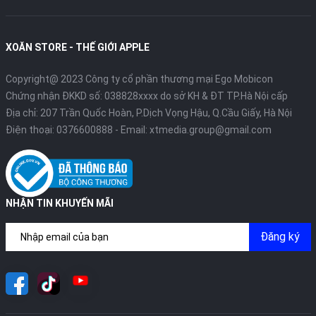
XOĂN STORE - THẾ GIỚI APPLE
Copyright@ 2023 Công ty cổ phần thương mại Ego Mobicon
Chứng nhận ĐKKD số: 038828xxxx do sở KH & ĐT TP.Hà Nội cấp
Địa chỉ: 207 Trần Quốc Hoàn, P.Dịch Vọng Hậu, Q.Cầu Giấy, Hà Nội
Điện thoại:
0376600888
- Email:
xtmedia.group@gmail.com
NHẬN TIN KHUYẾN MÃI
3.3. Các tính năng theo dõi sức khỏe
Apple Watch Series 9 cũng được trang bị nhiều tính năng theo
Đăng ký
dõi và cung cấp thông tin về sức khỏe chuyên sâu cho người
dùng như:
- Tính năng theo dõi sức khỏe tim mạnh: Ứng dụng ECG trên
chiếc đồng hồ có khả năng tạo ra kết quả tương tự như một bản
ghi điện tâm đồ đơn giản. Đồng thời, với ứng dụng Nhịp Tim, bạn