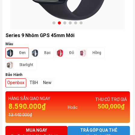
Series 9 Nhôm GPS 45mm Mới
Màu
Đen
Bạc
Đỏ
Hồng
Starlight
Bảo Hành
Openbox
TBH
New
HÀNG SẴN GIAO NGAY
THU CŨ TRỢ GIÁ
8.590.000₫
500,000₫
Hoặc
13.440.000₫
MUA NGAY
TRẢ GÓP QUA THẺ