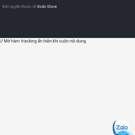
sẽ nhận được thông báo về tình trạng nhịp tim cao, thấp, và cả
Bản quyền thuộc về
Xoăn Store
những biến đổi không đều của nhịp tim.
// Mở hàm tracking ẩn hiện khi cuộn nội dung.
- Đo nồng độ oxy trong máu: Cảm biến và ứng dụng trên thiết bị
cho phép đo nồng độ oxy trong máu theo yêu cầu hoặc thiết lập
đo tự động trong 24h.
- Theo dõi giấc ngủ: Đo lường, phân tích các giai đoạn giấc ngủ
REM, giấc ngủ chính, giấc ngủ sâu và khi thức dậy.