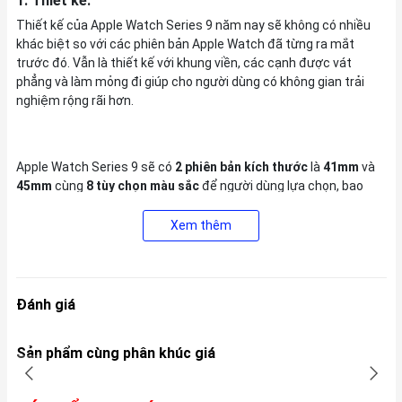
1. Thiết kế:
Thiết kế của Apple Watch Series 9 năm nay sẽ không có nhiều
khác biệt so với các phiên bản Apple Watch đã từng ra mắt
trước đó. Vẫn là thiết kế với khung viền, các cạnh được vát
phẳng và làm mỏng đi giúp cho người dùng có không gian trải
nghiệm rộng rãi hơn.
Apple Watch Series 9 sẽ có
2 phiên bản kích thước
là
41mm
và
45mm
cùng
8 tùy chọn màu sắc
để người dùng lựa chọn, bao
gồm:
Màu Vàng, Bạc, Đen, Xanh đen, Hồng, Xanh dương nhạt,
Đỏ và Trắng Starlights
.
Xem thêm
Đánh giá
Sản phẩm cùng phân khúc giá