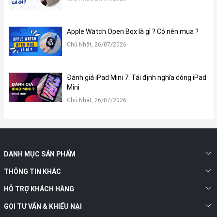
Apple Watch Open Box là gì ? Có nên mua ?
Chủ Nhật, 26/07/2026
Đánh giá iPad Mini 7: Tái định nghĩa dòng iPad
Mini
Chủ Nhật, 26/07/2026
3.2. Tính năng Double Tap:
DANH MỤC SẢN PHẨM
Apple đã cập nhật thêm tính năng mới trên Apple Watch Series
9 đó là tính năng Double Tap giúp người dùng tương tác với đồng
THÔNG TIN KHÁC
hồ của mình mà không cần chạm vào màn hình, chỉ bằng cách
HỖ TRỢ KHÁCH HÀNG
chạm hai lần ngón trỏ và ngón cái lại với nhau để nhận cuộc gọi
hoặc duyệt thông báo.
GỌI TƯ VẤN & KHIẾU NẠI