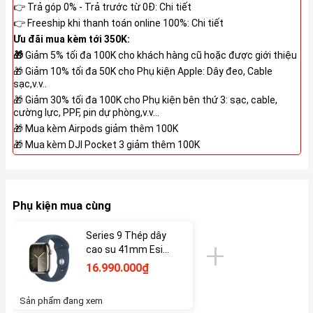
👉 Trả góp 0% - Trả trước từ 0Đ:
Chi tiết
👉 Freeship khi thanh toán online 100%:
Chi tiết
Ưu đãi mua kèm tới 350K:
🎁
Giảm 5% tối đa 100K cho khách hàng cũ hoặc được giới thiệu
🎁 Giảm 10% tối đa 50K cho Phụ kiện Apple: Dây đeo, Cable
sạc,v.v..
🎁 Giảm 30% tối đa 100K cho Phụ kiện bên thứ 3: sạc, cable,
cường lực, PPF, pin dự phòng,v.v...
🎁 Mua kèm Airpods giảm thêm 100K
🎁 Mua kèm DJI Pocket 3 giảm thêm 100K
Phụ kiện mua cùng
Series 9 Thép dây
cao su 41mm Esim
VN/A Mới
16.990.000₫
Sản phẩm đang xem