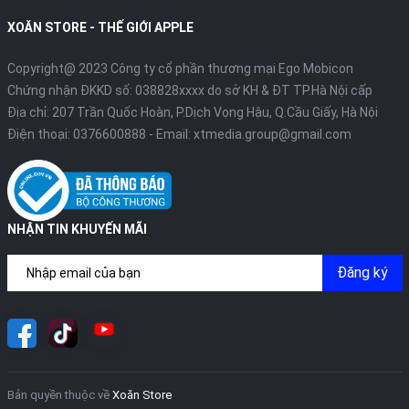
XOĂN STORE - THẾ GIỚI APPLE
Copyright@ 2023 Công ty cổ phần thương mại Ego Mobicon
Chứng nhận ĐKKD số: 038828xxxx do sở KH & ĐT TP.Hà Nội cấp
Địa chỉ: 207 Trần Quốc Hoàn, P.Dịch Vọng Hậu, Q.Cầu Giấy, Hà Nội
Điện thoại:
0376600888
- Email:
xtmedia.group@gmail.com
NHẬN TIN KHUYẾN MÃI
3.3. Các tính năng theo dõi sức khỏe
Apple Watch Series 9 cũng được trang bị nhiều tính năng theo
Đăng ký
dõi và cung cấp thông tin về sức khỏe chuyên sâu cho người
dùng như:
- Tính năng theo dõi sức khỏe tim mạnh: Ứng dụng ECG trên
chiếc đồng hồ có khả năng tạo ra kết quả tương tự như một bản
ghi điện tâm đồ đơn giản. Đồng thời, với ứng dụng Nhịp Tim, bạn
sẽ nhận được thông báo về tình trạng nhịp tim cao, thấp, và cả
Bản quyền thuộc về
Xoăn Store
những biến đổi không đều của nhịp tim.