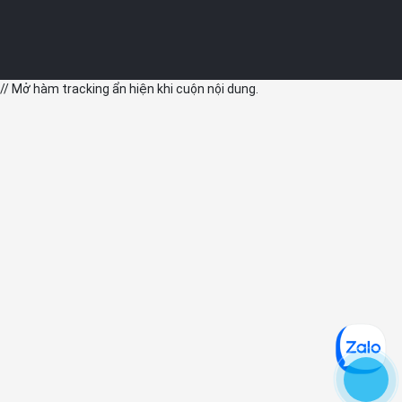
// Mở hàm tracking ẩn hiện khi cuộn nội dung.
- Đo nồng độ oxy trong máu: Cảm biến và ứng dụng trên thiết bị
cho phép đo nồng độ oxy trong máu theo yêu cầu hoặc thiết lập
đo tự động trong 24h.
- Theo dõi giấc ngủ: Đo lường, phân tích các giai đoạn giấc ngủ
REM, giấc ngủ chính, giấc ngủ sâu và khi thức dậy.
- Theo dõi chu kỳ kinh nguyệt: Apple Watch Series 9 sử dụng dữ
liệu từ cảm biến tiên tiến theo đổi nhiệt độ trong khi ngủ, từ đó