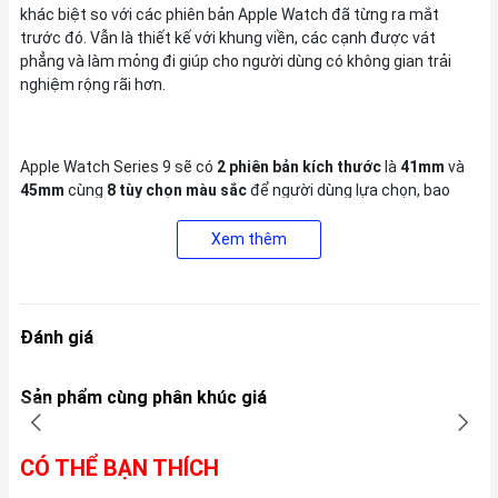
khác biệt so với các phiên bản Apple Watch đã từng ra mắt
trước đó. Vẫn là thiết kế với khung viền, các cạnh được vát
phẳng và làm mỏng đi giúp cho người dùng có không gian trải
nghiệm rộng rãi hơn.
Apple Watch Series 9 sẽ có
2 phiên bản kích thước
là
41mm
và
45mm
cùng
8 tùy chọn màu sắc
để người dùng lựa chọn, bao
gồm:
Màu Vàng, Bạc, Đen, Xanh đen, Hồng, Xanh dương nhạt,
Đỏ và Trắng Starlights
.
Xem thêm
Đánh giá
Sản phẩm cùng phân khúc giá
CÓ THỂ BẠN THÍCH