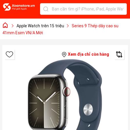
Apple Watch trên 15 triệu
Series 9 Thép dây cao su
41mm Esim VN/A Mới
Xem địa chỉ còn hàng