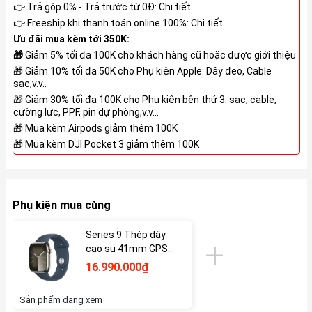
👉 Trả góp 0% - Trả trước từ 0Đ:
Chi tiết
👉 Freeship khi thanh toán online 100%:
Chi tiết
Ưu đãi mua kèm tới 350K:
🎁
Giảm 5% tối đa 100K cho khách hàng cũ hoặc được giới thiệu
🎁 Giảm 10% tối đa 50K cho Phụ kiện Apple: Dây đeo, Cable
sạc,v.v..
🎁 Giảm 30% tối đa 100K cho Phụ kiện bên thứ 3: sạc, cable,
cường lực, PPF, pin dự phòng,v.v...
🎁 Mua kèm Airpods giảm thêm 100K
🎁 Mua kèm DJI Pocket 3 giảm thêm 100K
Phụ kiện mua cùng
Series 9 Thép dây
cao su 41mm GPS
VN/A Mới
16.990.000₫
Sản phẩm đang xem