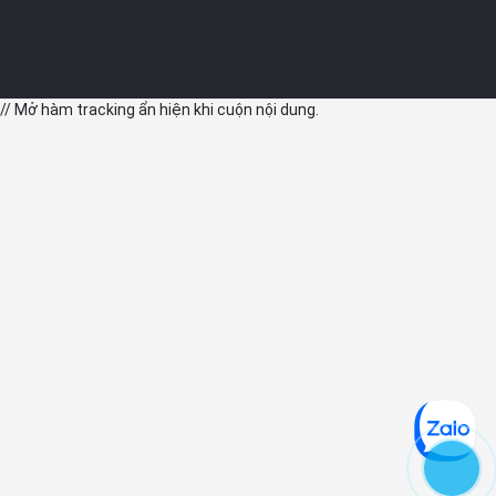
// Mở hàm tracking ẩn hiện khi cuộn nội dung.
- Đo nồng độ oxy trong máu: Cảm biến và ứng dụng trên thiết bị
cho phép đo nồng độ oxy trong máu theo yêu cầu hoặc thiết lập
đo tự động trong 24h.
- Theo dõi giấc ngủ: Đo lường, phân tích các giai đoạn giấc ngủ
REM, giấc ngủ chính, giấc ngủ sâu và khi thức dậy.
- Theo dõi chu kỳ kinh nguyệt: Apple Watch Series 9 sử dụng dữ
liệu từ cảm biến tiên tiến theo đổi nhiệt độ trong khi ngủ, từ đó