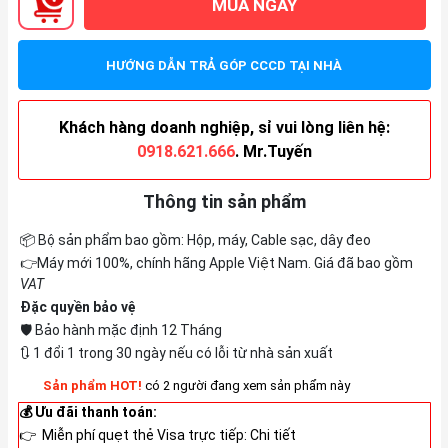
MUA NGAY
HƯỚNG DẪN TRẢ GÓP CCCD TẠI NHÀ
Khách hàng doanh nghiệp, sỉ vui lòng liên hệ:
0918.621.666
. Mr.Tuyến
Thông tin sản phẩm
📦 Bộ sản phẩm bao gồm: Hộp, máy, Cable sạc, dây đeo
👉Máy mới 100%, chính hãng Apple Việt Nam. Giá đã bao gồm
VAT
Đặc quyền bảo vệ
🛡️ Bảo hành mặc định 12 Tháng
🔃 1 đổi 1 trong 30 ngày nếu có lỗi từ nhà sản xuất
Sản phẩm HOT!
có 2 người đang xem sản phẩm này
💰 Ưu đãi thanh toán:
👉 Miễn phí quẹt thẻ Visa trực tiếp:
Chi tiết