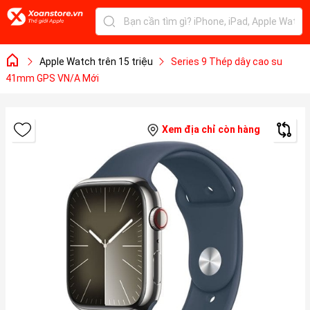
Apple Watch trên 15 triệu
Series 9 Thép dây cao su
41mm GPS VN/A Mới
Xem địa chỉ còn hàng