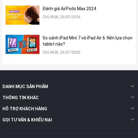
Đánh giá AirPods Max 2024
Chủ Nhật, 26/07/2026
So sánh iPad Mini 7 và iPad Air 6: Nên lựa chọn
tablet nào?
Chủ Nhật, 26/07/2026
3.2. Tính năng Double Tap:
DANH MỤC SẢN PHẨM
Apple đã cập nhật thêm tính năng mới trên Apple Watch Series
9 đó là tính năng Double Tap giúp người dùng tương tác với đồng
THÔNG TIN KHÁC
hồ của mình mà không cần chạm vào màn hình, chỉ bằng cách
HỖ TRỢ KHÁCH HÀNG
chạm hai lần ngón trỏ và ngón cái lại với nhau để nhận cuộc gọi
hoặc duyệt thông báo.
GỌI TƯ VẤN & KHIẾU NẠI