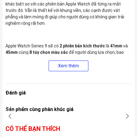
khác biệt so với các phiên bản Apple Watch đã từng ra mắt
trước đó. Vẫn là thiết kế với khung viền, các cạnh được vát
phẳng và làm mỏng đi giúp cho người dùng có không gian trải
nghiệm rộng rãi hơn.
Apple Watch Series 9 sẽ có
2 phiên bản kích thước
là
41mm
và
45mm
cùng
8 tùy chọn màu sắc
để người dùng lựa chọn, bao
gồm:
Màu Vàng, Bạc, Đen, Xanh đen, Hồng, Xanh dương nhạt,
Đỏ và Trắng Starlights
.
Xem thêm
Đánh giá
Sản phẩm cùng phân khúc giá
CÓ THỂ BẠN THÍCH