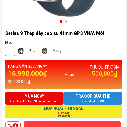
Series 9 Thép dây cao su 41mm GPS VN/A Mới
Màu
Bạc
Vàng
HÀNG SẴN GIAO NGAY
THU CŨ TRỢ GIÁ
16.990.000₫
500,000₫
Hoặc
22.090.000₫
MUA NGAY
TRẢ GÓP QUA THẺ
Giao Tận Nơi Hoặc Nhận Tại Cửa Hàng
Visa, Master, JCB
MUA NGAY - TRẢ SAU