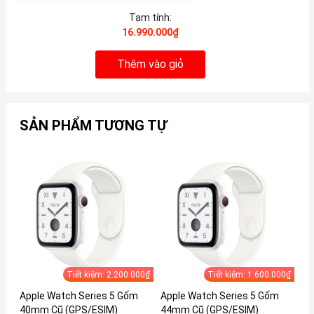
Tạm tính:
16.990.000₫
Thêm vào giỏ
SẢN PHẨM TƯƠNG TỰ
Tiết kiệm: 2.200.000₫
Tiết kiệm: 1.600.000₫
Apple Watch Series 5 Gốm
Apple Watch Series 5 Gốm
Ap
40mm Cũ (GPS/ESIM)
44mm Cũ (GPS/ESIM)
dâ