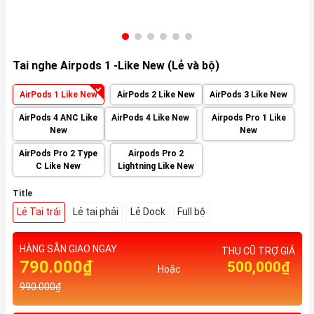
Tai nghe Airpods 1 -Like New (Lẻ và bộ)
AirPods 1 Like New
AirPods 2 Like New
AirPods 3 Like New
AirPods 4 ANC Like
AirPods 4 Like New
Airpods Pro 1 Like
New
New
AirPods Pro 2 Type
Airpods Pro 2
C Like New
Lightning Like New
Title
Lẻ Tai trái
Lẻ tai phải
Lẻ Dock
Full bộ
HÀNG SẴN GIAO NGAY
THU CŨ TRỢ GIÁ
790.000₫
500,000₫
Hoặc
990.000₫