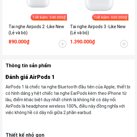
Tiết kiệm: 540.000₫
Tiết kiệm: 600.000₫
Tai nghe Airpods 2 -Like New
Tai nghe Airpods 3 -Like New
Ta
(Lẻ và bộ)
(Lẻ và bộ)
ne
890.000₫
1.390.000₫
1.
Thông tin sản phẩm
Đánh giá AirPods 1
AirPods 1 là chiếc tai nghe Bluetooth đầu tiên của Apple, thiết bị
có hình dáng y hệt chiếc tai nghe EarPods kèm theo iPhone từ
lâu, điểm khác biệt duy nhất chính là không hề có dây nối.
AirPods là headphone wireless 100%, điều này đồng nghĩa với
việc không hề có dây nối giữa 2 phần earbud.
Thiết kế nhỏ gọn