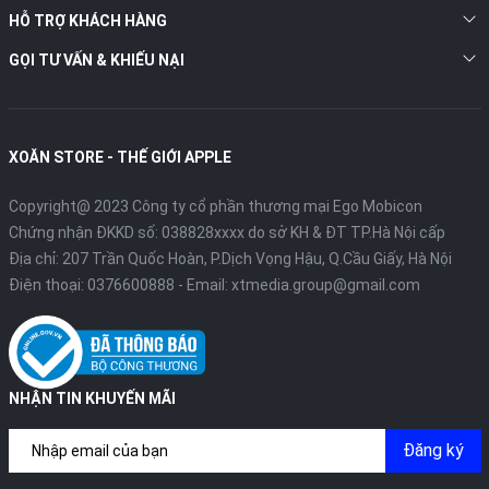
HỖ TRỢ KHÁCH HÀNG
GỌI TƯ VẤN & KHIẾU NẠI
Airpods cũng hỗ trợ cho cả Mac và Apple Watch. Tuy nhiên, bạn
phải được cài đặt hệ điều hành Sierra đối với Mac và Apple
XOĂN STORE - THẾ GIỚI APPLE
Watch phải đang chạy hệ điều hành watchOS 3.
Copyright@ 2023 Công ty cổ phần thương mại Ego Mobicon
h5
Chứng nhận ĐKKD số: 038828xxxx do sở KH & ĐT TP.Hà Nội cấp
Địa chỉ: 207 Trần Quốc Hoàn, P.Dịch Vọng Hậu, Q.Cầu Giấy, Hà Nội
Điện thoại:
0376600888
- Email:
xtmedia.group@gmail.com
NHẬN TIN KHUYẾN MÃI
Đăng ký