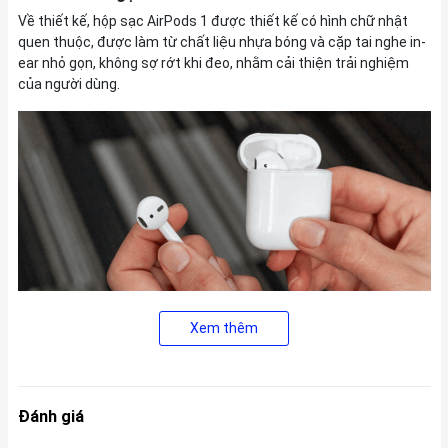
Về thiết kế, hộp sạc AirPods 1 được thiết kế có hình chữ nhật
quen thuộc, được làm từ chất liệu nhựa bóng và cặp tai nghe in-
ear nhỏ gọn, không sợ rớt khi đeo, nhằm cải thiện trải nghiệm
của người dùng.
Xem thêm
Thiết kế không dây cũng mang lại rất nhiều lợi ích cho người
dùng. Vì không có dây nên sẽ không sợ bị rối, bị vướng khi sử
dụng. Dây tai nghe là bộ phận kết nối tai nghe với điện thoại,
Đánh giá
laptop nên nếu hỏng dây hay hỏng jack cắm tai nghe, bạn sẽ