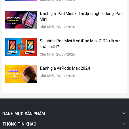
Công nghệ beam-forming (BF). Đây được hiểu là một công nghệ
tạo chùm tín hiệu tập trung về một mục tiêu cụ thể, mục đích
Đánh giá iPad Mini 7: Tái định nghĩa dòng iPad
chính nhằm giảm nhiễu và tiếng ồn xung quanh. AirPods cũng có
Mini
cảm biến chuyển động giúp kích hoạt Siri bằng cách gõ hai lần
Chủ Nhật, 26/07/2026
lên thiết bị.
So sánh iPad Mini 6 và iPad Mini 7: Đâu là sự
khác biệt?
Kết nối nhanh chóng:
Chủ Nhật, 26/07/2026
Điểm đáng chú ý của Airpods là khả năng kết nối vô cùng dễ
dàng và nhanh chóng. Thông qua Bluetooth, khả năng kết nối
Đánh giá AirPods Max 2024
sản phẩm với các thiết bị khác vô cùng linh hoạt. Ngoài iPhone 7,
các thiết bị của Apple khác cũng có thể kết nối với Airpods miễn
Chủ Nhật, 26/07/2026
là đang chạy iOS 10.
DANH MỤC SẢN PHẨM
THÔNG TIN KHÁC