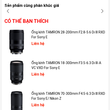
không sử dụng được. Với tai nghe AirPods 1 thì dù có hỏng jack
Sản phẩm cùng phân khúc giá
cắm tai nghe trên thiết bị phát bạn vẫn dùng được bình thường.
CÓ THỂ BẠN THÍCH
Chất lượng âm thanh
Phải nói rằng âm thanh mà dòng tai nghe AirPods mang lại là rất
Ống kính TAMRON 28-200mm F2.8-5.6 Di III RXD
tuyệt vời. AirPods 1 được trang bị công nghệ âm thanh Spatial
For Sony E
Audio cho ra dải âm có độ nhạy và trầm bổng êm ái.
Liên hệ
Ống kính TAMRON 18-300mm F3.5-6.3 Di III-A
VC VXD For Sony E
Liên hệ
Ống kính TAMRON 70-300mm F4.5-6.3 Di III RXD
For Sony E/ Nikon Z
Liên hệ