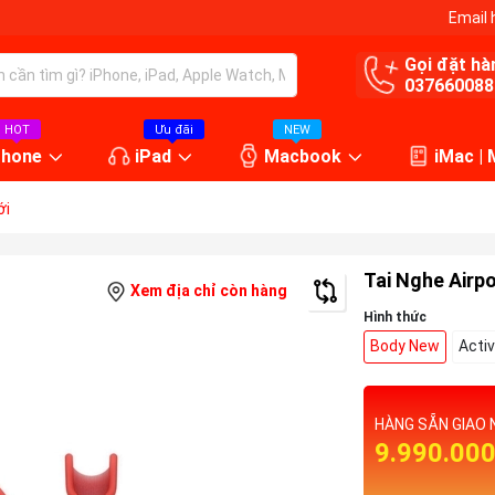
Email 
Gọi đặt hà
037660088
HOT
Ưu đãi
NEW
Phone
iPad
Macbook
iMac |
ới
Tai Nghe Airp
Xem địa chỉ còn hàng
Hình thức
Body New
Activ
HÀNG SẴN GIAO 
9.990.00