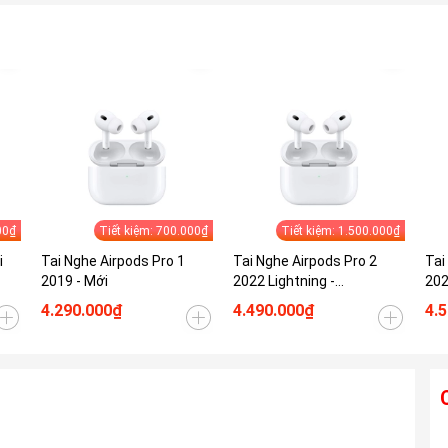
00₫
Tiết kiệm: 700.000₫
Tiết kiệm: 1.500.000₫
i
Tai Nghe Airpods Pro 1
Tai Nghe Airpods Pro 2
Tai
2019 - Mới
2022 Lightning -
202
Mới/Openbox
Mớ
4.290.000₫
4.490.000₫
4.
Ống kính TAMRON 28-300mm F4-7.1 Di