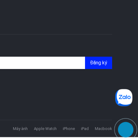
Đăng ký
Máy ành
Apple Watch
iPhone
iPad
Macbook