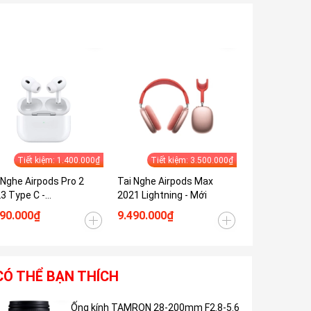
Tiết kiệm: 1.400.000₫
Tiết kiệm: 3.500.000₫
 Nghe Airpods Pro 2
Tai Nghe Airpods Max
3 Type C -
2021 Lightning - Mới
i/Openbox
590.000₫
9.490.000₫
CÓ THỂ BẠN THÍCH
Ống kính TAMRON 28-200mm F2.8-5.6