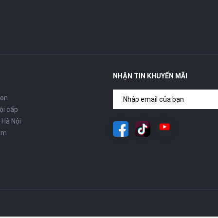
cao cấp vượt qua cả AirPods Pro, Apple không chỉ tối ưu thiết
hủ động ANC vào sản phẩm này. Mỗi thành phần cấu tạo nên
m tới chất lượng âm thanh đầu ra có độ trung thực cao nhất.
NHẬN TIN KHUYẾN MÃI
con
ội cấp
 Hà Nội
om