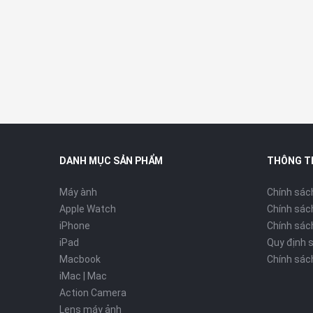
Apple đã bọc một lớp chất liệu mềm bên ngoài khung t
bảo tính bền bỉ cứng cáp trong thiết kế tổng thể chung.
bên headband cho tới khi ưng ý và phù hợp với kích cỡ r
DANH MỤC SẢN PHẨM
THÔNG T
Đệm tai êm ái và thoáng khí tối đa
Máy ành
Chính sác
Như mọi sản phẩm tai nghe Apple khác, AirPods Max đượ
Apple Watch
Chính sác
model AirPods tiền nhiệm ghi điểm ở phần driver bám 
iPhone
Chính sách
tai êm ái nhất.
iPad
Quy định 
Apple đã ứng dụng chất liệu bọt hoạt tính chuyên dụng
Macbook
Chính sác
đệm tai. Bọc bên ngoài là một lớp vải lưới đặc biệt, 
iMac | Mac
khí.
Action Camera
Lens máy ảnh