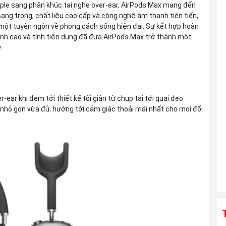
ple sang phân khúc tai nghe over-ear, AirPods Max mang đến
III VC VXD For Sony E
ang trọng, chất liệu cao cấp và công nghệ âm thanh tiên tiến,
Liên hệ
 một tuyên ngôn về phong cách sống hiện đại. Sự kết hợp hoàn
ỉnh cao và tính tiện dụng đã đưa AirPods Max trở thành một
.
Ống kính TAMRON 25-200mm F2.8-5.6
Di III VXD G2 For Sony E
Liên hệ
-ear khi đem tới thiết kế tối giản từ chụp tai tới quai đeo
 nhỏ gọn vừa đủ, hướng tới cảm giác thoải mái nhất cho mọi đối
Ống kính TAMRON 150-500mm F5-6.7
Di III VC VXD For Sony E
Liên hệ