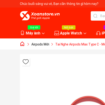
Chúc buổi sáng vui vẻ
, Bạn cần thông tin gì hôm nay?
Giá tốt
Nổi bật
Máy ành
Apple Watch
i
Airpods Mới
Tai Nghe Airpods Max Type C - M