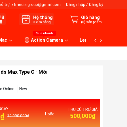
hỗ trợ:
xtmedia.group@gmail.com
Đăng nhập
/
Đăng ký
ng
Hệ thống
Giỏ hàng
8
3
cửa hàng
(
0
) sản phẩm
Sửa nhanh
 Mac
Action Camera
Lens máy ảnh
ods Max Type C - Mới
e Online
New
NGAY
THU CŨ TRỢ GIÁ
Hoặc
0₫
500,000₫
12.990.000₫