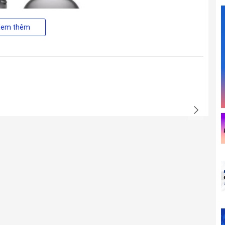
Xem thêm
 nhẹ nhàng, vừa đem tới cảm giác thông thoáng, vừa giảm
ây khó chịu bức bí như các dòng tai nghe over-ear khác.