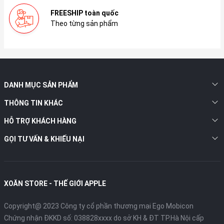
FREESHIP toàn quốc
Theo từng sản phẩm
DANH MỤC SẢN PHẨM
THÔNG TIN KHÁC
HỖ TRỢ KHÁCH HÀNG
GỌI TƯ VẤN & KHIẾU NẠI
XOĂN STORE - THẾ GIỚI APPLE
Copyright@ 2023 Công ty cổ phần thương mại Ego Mobicon
Chứng nhận ĐKKD số: 038828xxxx do sở KH & ĐT TP.Hà Nội cấp