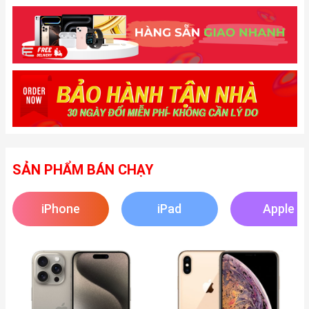
SẢN PHẨM BÁN CHẠY
iPhone
iPad
Apple
Watch