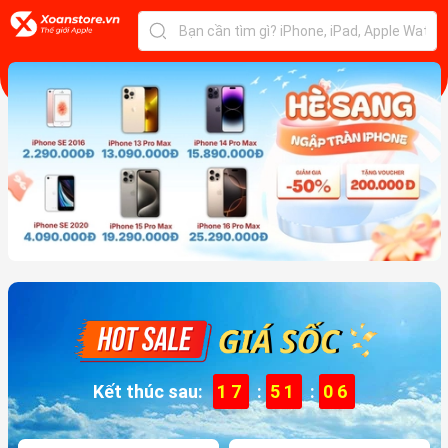
Kết thúc sau:
17
:
51
:
04