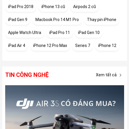
iPad Pro 2018
iPhone 13 cũ
Airpods 2 cũ
iPad Gen 9
Macbook Pro 14 M1 Pro
Thay pin iPhone
Apple Watch Ultra
iPad Pro 11
iPad Gen 10
iPad Air 4
iPhone 12 Pro Max
Series 7
iPhone 12
TIN CÔNG NGHỆ
Xem tất cả