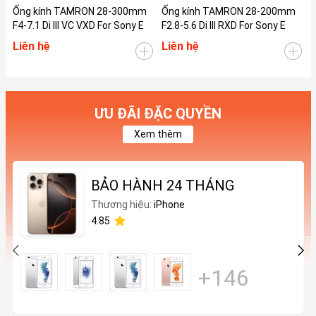
Ống kính TAMRON 28-300mm
Ống kính TAMRON 28-200mm
Ố
F4-7.1 Di III VC VXD For Sony E
F2.8-5.6 Di III RXD For Sony E
F
Liên hệ
Liên hệ
L
ƯU ĐÃI ĐẶC QUYỀN
Xem thêm
BẢO HÀNH 24 THÁNG
Thương hiệu:
iPhone
4.85
+146