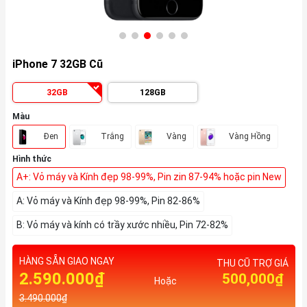
iPhone 7 32GB Cũ
32GB
128GB
Màu
Đen
Trắng
Vàng
Vàng Hồng
Hình thức
A+: Vỏ máy và Kính đẹp 98-99%, Pin zin 87-94% hoặc pin New
A: Vỏ máy và Kính đẹp 98-99%, Pin 82-86%
B: Vỏ máy và kính có trầy xước nhiều, Pin 72-82%
HÀNG SẴN GIAO NGAY
THU CŨ TRỢ GIÁ
2.590.000₫
500,000₫
Hoặc
3.490.000₫