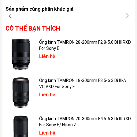
iPhone 7 tuy chỉ được trang bị màn hình độ phân giải HD
Sản phẩm cùng phân khúc giá
trên kích thước 4.7 inch nhưng với tấm nền IPS LCD cao
cấp, màn hình này vẫn cho chất lượng hiển thị tốt, hình ảnh
CÓ THỂ BẠN THÍCH
và PHIÊN BẢN cho ra rõ nét, trung thực.
Ống kính TAMRON 28-200mm F2.8-5.6 Di III RXD
For Sony E
Liên hệ
Ống kính TAMRON 18-300mm F3.5-6.3 Di III-A
VC VXD For Sony E
Liên hệ
Ống kính TAMRON 70-300mm F4.5-6.3 Di III RXD
For Sony E/ Nikon Z
3D Touch trên Apple iPhone 7 cực hữu dụng.
Liên hệ