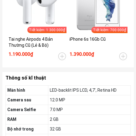
Tiết kiệm: 1.300.000₫
Tiết kiệm: 700.000₫
Tai nghe Airpods 4 Bản
iPhone 6s 16Gb Cũ
iP
Thường Cũ (Lẻ & Bộ)
1.190.000₫
1.390.000₫
1.
Thông số kĩ thuật
Màn hình
LED-backlit IPS LCD, 4,7', Retina HD
Camera sau
12.0 MP
Camera Selfie
7.0 MP
RAM
2 GB
Bộ nhớ trong
32 GB