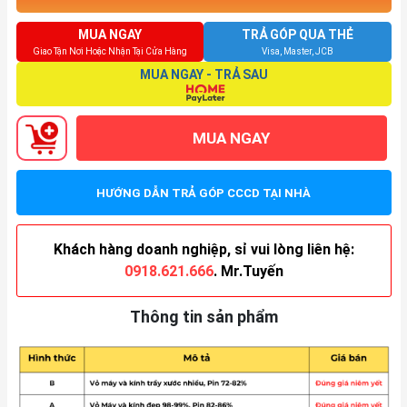
MUA NGAY
TRẢ GÓP QUA THẺ
Giao Tận Nơi Hoặc Nhận Tại Cửa Hàng
Visa, Master, JCB
MUA NGAY - TRẢ SAU
MUA NGAY
HƯỚNG DẪN TRẢ GÓP CCCD TẠI NHÀ
Khách hàng doanh nghiệp, sỉ vui lòng liên hệ:
0918.621.666
. Mr.Tuyến
Thông tin sản phẩm