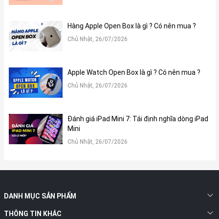
Vẫn còn rất hữu dụng trong thời điểm 2021..
Hiệu năng Apple iPhone 7 cũ ổn trong tầm giá 3 triệu
Hàng Apple Open Box là gì ? Có nên mua ?
Những chiếc điện thoại iPhone luôn có hiệu năng đi trước
Chủ Nhật, 26/07/2026
thời đại và iPhone 7 cũng vậy.
Apple Watch Open Box là gì ? Có nên mua ?
Chủ Nhật, 26/07/2026
Đánh giá iPad Mini 7: Tái định nghĩa dòng iPad
Mini
Chủ Nhật, 26/07/2026
Con chip A10 Fusion lõi tứ xung nhịp 2.34GHz mà Apple
DANH MỤC SẢN PHẨM
tích hợp lên chiếc smartphone này mang lại một hiệu năng
THÔNG TIN KHÁC
đáng nể, vượt qua tất cả những smartphone phân khúc 3