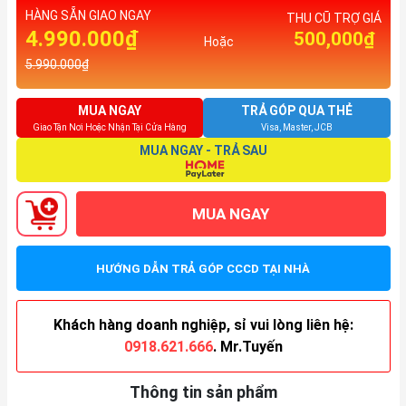
HÀNG SẴN GIAO NGAY
THU CŨ TRỢ GIÁ
4.990.000₫
500,000₫
Hoặc
5.990.000₫
MUA NGAY
TRẢ GÓP QUA THẺ
Giao Tận Nơi Hoặc Nhận Tại Cửa Hàng
Visa, Master, JCB
MUA NGAY - TRẢ SAU
MUA NGAY
HƯỚNG DẪN TRẢ GÓP CCCD TẠI NHÀ
Khách hàng doanh nghiệp, sỉ vui lòng liên hệ:
0918.621.666
. Mr.Tuyến
Thông tin sản phẩm