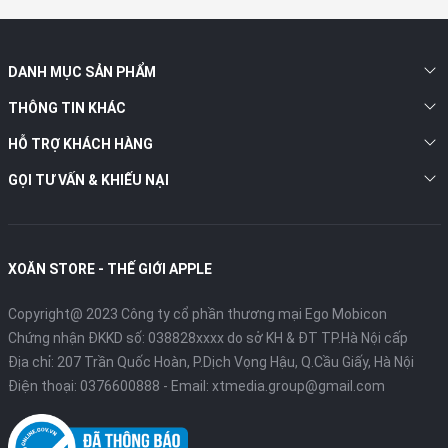
DANH MỤC SẢN PHẨM
THÔNG TIN KHÁC
HỖ TRỢ KHÁCH HÀNG
GỌI TƯ VẤN & KHIẾU NẠI
XOĂN STORE - THẾ GIỚI APPLE
Copyright@ 2023 Công ty cổ phần thương mại Ego Mobicon
Chứng nhận ĐKKD số: 038828xxxx do sở KH & ĐT TP.Hà Nội cấp
Địa chỉ: 207 Trần Quốc Hoàn, P.Dịch Vọng Hậu, Q.Cầu Giấy, Hà Nội
Điện thoại:
0376600888
- Email:
xtmedia.group@gmail.com