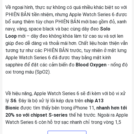
Về ngoại hình, thực sự không có quá nhiều khác biệt so với
PHIÊN BẢN tiền nhiệm, nhưng Apple Watch Series 6 được
bổ sung thêm tùy chọn PHIÊN BẢN mới bao gồm đỏ, xanh
navy, vàng, space black và bạc cùng dây đeo
Solo
Loop
mới – dây đeo không khóa làm từ cao su và sợi len
giúp đeo dễ dàng và thoải mái hơn. Chất liệu hoàn thiện vẫn
tương tự như các PHIÊN BẢN trước, tuy nhiên ở mặt lưng
Apple Watch Series 6 đã được thay bằng mặt kính
sapphire để đặt các cảm biến đo
Blood Oxygen
- nống độ
oxi trong máu (SpO2).
Về hiệu năng, Apple Watch Series 6 sẽ đi kèm với bộ vi xử
lý
S6
. Đây là bộ xử lý lõi kép dựa trên
chip A13
Bionic
được tìm thấy bên trong iPhone 11,
nhanh hơn tới
20% so với chipset S-series
thế hệ trước. Ngoài ra Apple
Watch Series 6 còn hỗ trợ sạc nhanh chỉ trong vòng 1,5
giờ, và có thời lượng pin lên đến 18 tiếng. Màn hình của