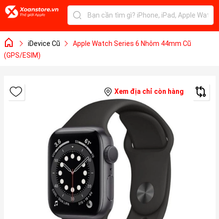
iDevice Cũ
Apple Watch Series 6 Nhôm 44mm Cũ
(GPS/ESIM)
Xem địa chỉ còn hàng