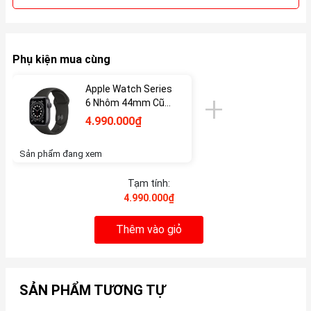
Phụ kiện mua cùng
Apple Watch Series
6 Nhôm 44mm Cũ
(GPS/ESIM)
4.990.000₫
Sản phẩm đang xem
Tạm tính:
4.990.000₫
Thêm vào giỏ
SẢN PHẨM TƯƠNG TỰ