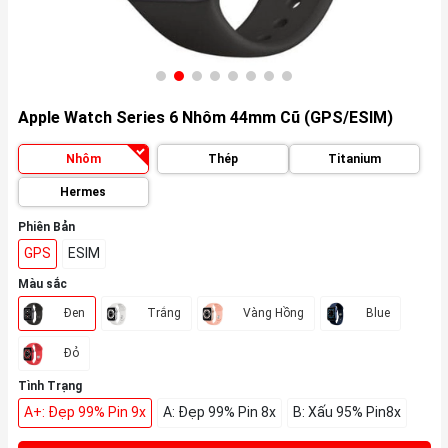
Apple Watch Series 6 Nhôm 44mm Cũ (GPS/ESIM)
Nhôm
Thép
Titanium
Hermes
Phiên Bản
GPS
ESIM
Màu sắc
Đen
Trắng
Vàng Hồng
Blue
Đỏ
Tình Trạng
A+: Đẹp 99% Pin 9x
A: Đẹp 99% Pin 8x
B: Xấu 95% Pin8x