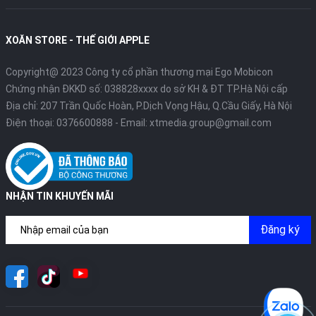
XOĂN STORE - THẾ GIỚI APPLE
Copyright@ 2023 Công ty cổ phần thương mại Ego Mobicon
Chứng nhận ĐKKD số: 038828xxxx do sở KH & ĐT TP.Hà Nội cấp
Địa chỉ: 207 Trần Quốc Hoàn, P.Dịch Vọng Hậu, Q.Cầu Giấy, Hà Nội
Điện thoại:
0376600888
- Email:
xtmedia.group@gmail.com
NHẬN TIN KHUYẾN MÃI
Đăng ký