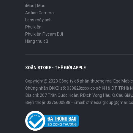
iMac | Mac
Action Camera
Lens máy ảnh
Phụ kiện
Phụ kiện Flycam DJI
Hàng thu cũ
XOĂN STORE - THẾ GIỚI APPLE
Copyright@ 2023 Công ty cổ phần thương mại Ego Mobi
Chứng nhận ĐKKD số: 038828xxxx do sở KH & ĐT TP.Hà N
Địa chỉ: 207 Trần Quốc Hoàn, P.Dịch Vọng Hậu, Q.Cầu Giấy,
Điện thoại:
0376600888
- Email:
xtmedia.group@gmail.c