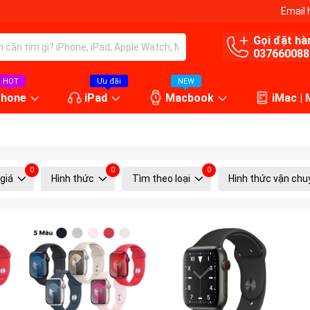
Email 
Gọi đặt hà
037660088
HOT
Ưu đãi
NEW
Phone
iPad
Macbook
iMac |
0
0
0
giá
Hình thức
Tìm theo loại
Hình thức vận chu