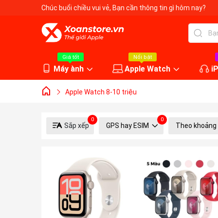
Chúc buổi chiều vui vẻ
, Bạn cần thông tin gì hôm nay?
Giá tốt
Nổi bật
Máy ành
Apple Watch
i
Apple Watch 8-10 triệu
0
0
Sắp xếp
GPS hay ESIM
Theo khoảng 