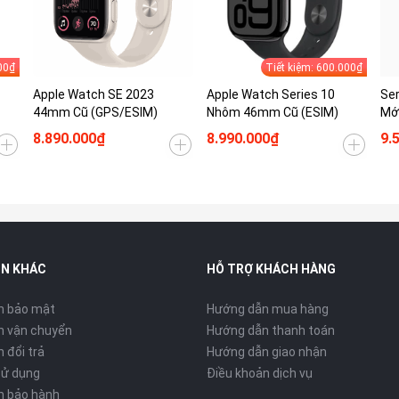
00₫
Tiết kiệm: 600.000₫
Apple Watch SE 2023
Apple Watch Series 10
Se
44mm Cũ (GPS/ESIM)
Nhôm 46mm Cũ (ESIM)
Mớ
8.890.000₫
8.990.000₫
9.
IN KHÁC
HỖ TRỢ KHÁCH HÀNG
h bảo mật
Hướng dẫn mua hàng
h vận chuyển
Hướng dẫn thanh toán
 đổi trả
Hướng dẫn giao nhận
sử dụng
Điều khoản dịch vụ
h bảo hành