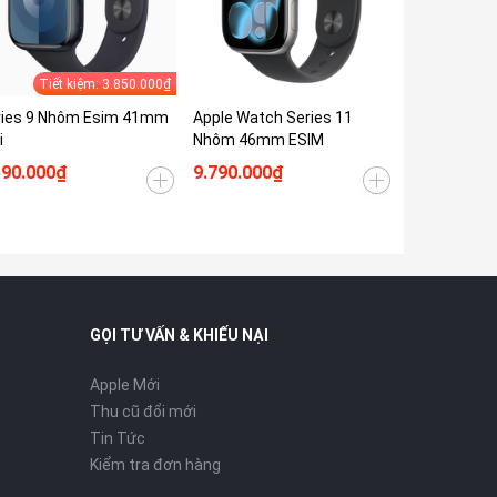
Tiết kiệm: 3.850.000₫
ries 9 Nhôm Esim 41mm
Apple Watch Series 11
i
Nhôm 46mm ESIM
590.000₫
9.790.000₫
GỌI TƯ VẤN & KHIẾU NẠI
Apple Mới
Thu cũ đổi mới
Tin Tức
Kiểm tra đơn hàng