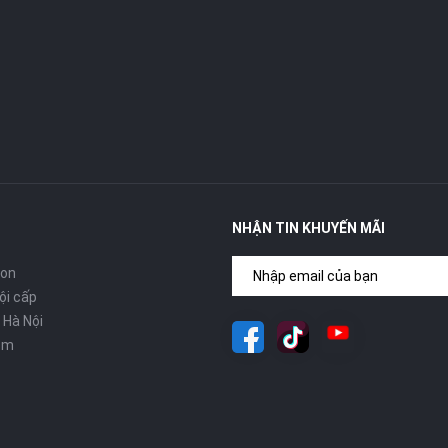
NHẬN TIN KHUYẾN MÃI
con
ội cấp
 Hà Nội
om