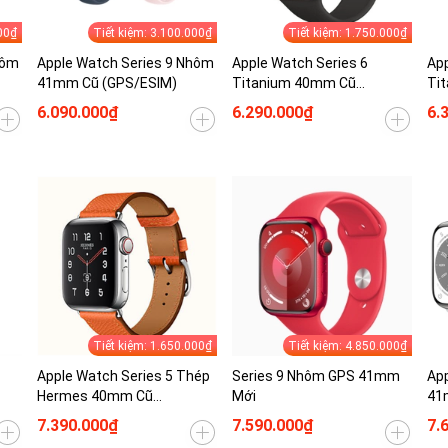
00₫
Tiết kiệm: 3.100.000₫
Tiết kiệm: 1.750.000₫
hôm
Apple Watch Series 9 Nhôm
Apple Watch Series 6
App
41mm Cũ (GPS/ESIM)
Titanium 40mm Cũ
Ti
(GPS/ESIM)
(G
6.090.000₫
6.290.000₫
6.
Tiết kiệm: 1.650.000₫
Tiết kiệm: 4.850.000₫
Apple Watch Series 5 Thép
Series 9 Nhôm GPS 41mm
App
Hermes 40mm Cũ
Mới
41
(GPS/ESIM)
7.390.000₫
7.590.000₫
7.