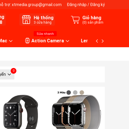
hỗ trợ:
xtmedia.group@gmail.com
Đăng nhập
/
Đăng ký
ng
Hệ thống
Giỏ hàng
8
3
cửa hàng
(
0
) sản phẩm
Sửa nhanh
 Mac
Action Camera
Lens máy ảnh
0
yển