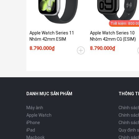
Tiết kiệm: 800.0
Apple Watch Series 11
Apple Watch Series 10
Nhôm 42mm ESIM
Nhôm 42mm Cũ (ESIM)
8.790.000₫
8.790.000₫
DANH MỤC SẢN PHẨM
THÔNG T
Máy ành
Chính sác
Apple Watch
Chính sác
iPhone
Chính sách
iPad
Quy định 
Macbook
Chính sác