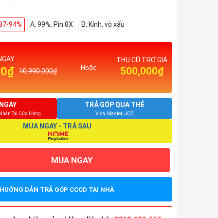
 87-94%
A: 99%, Pin 8X
B: Kính, vỏ xấu
NGAY
THU CŨ TRỢ GIÁ
Hoặc
00₫
500,000₫
10.990.000₫
NGAY
TRẢ GÓP QUA THẺ
 Nhận Tại Cửa Hàng
Visa, Master, JCB
MUA NGAY - TRẢ SAU
MUA NGAY
HƯỚNG DẪN TRẢ GÓP CCCD TẠI NHÀ