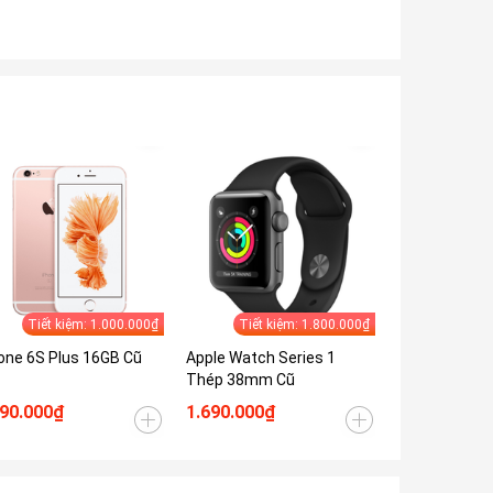
Tiết kiệm: 1.000.000₫
Tiết kiệm: 1.800.000₫
Tiết 
one 6S Plus 16GB Cũ
Apple Watch Series 1
iPhone 7 32G
Thép 38mm Cũ
590.000₫
1.690.000₫
1.690.000₫