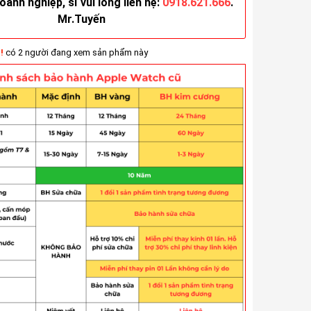
anh nghiệp, sỉ vui lòng liên hệ:
0918.621.666
.
Mr.Tuyến
!
có 2 người đang xem sản phẩm này