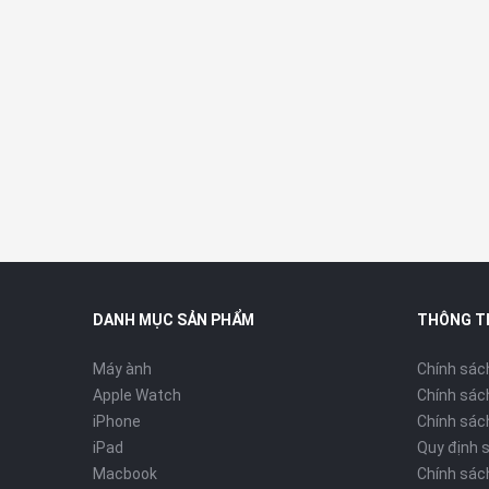
Ở phiên bản vỏ nhôm, vỏ đồng hồ được hoàn thiện từ ch
dùng cảm giác nhẹ nhàng khi đeo lên tay mà còn giúp c
bên ngoài.
Còn đối với phiên bản titan, vỏ đồng hồ được làm từ ch
nhẹ hơn gần 20% so với thép không gỉ trên Series 9 nh
Apple Watch Series 10 sẽ sở hữu 2 kích thước là
42mm 
tùy chọn màu sắ
c, bao gồm:
Đen tuyền, Vàng hồng và 
DANH MỤC SẢN PHẨM
THÔNG T
Máy ành
Chính sác
Apple Watch
Chính sác
iPhone
Chính sách
iPad
Quy định 
Macbook
Chính sác