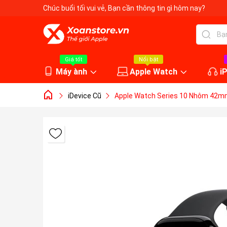
Chúc buổi tối vui vẻ
, Bạn cần thông tin gì hôm nay?
Giá tốt
Nổi bật
Máy ành
Apple Watch
i
iDevice Cũ
Apple Watch Series 10 Nhôm 42m