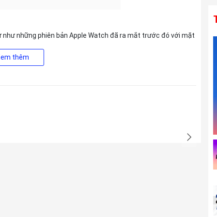
tự như những phiên bản Apple Watch đã ra mắt trước đó với mặt
biết thêm, Apple Watch Series 10 sẽ là phiên bản đồng hồ mỏng
le đã thiết kế lại gần như mọi thành phần bên trong, bao gồm
Xem thêm
m và titan
.