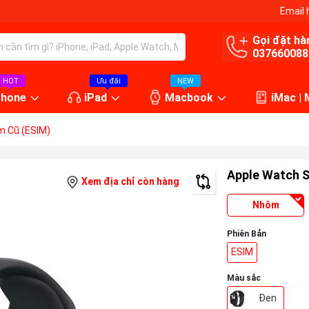
Email 
Gọi đặt hà
037660088
HOT
Ưu đãi
NEW
Phone
iPad
Macbook
iMac |
m Cũ (ESIM)
Apple Watch 
Xem địa chỉ còn hàng
Nhôm
Phiên Bản
ESIM
Màu sắc
Đen