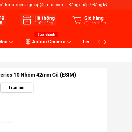
hỗ trợ:
xtmedia.group@gmail.com
Đăng nhập
/
Đăng ký
ng
Hệ thống
Giỏ hàng
8
3
cửa hàng
(
0
) sản phẩm
Sửa nhanh
 Mac
Action Camera
Lens máy ảnh
Series 10 Nhôm 42mm Cũ (ESIM)
Titanium