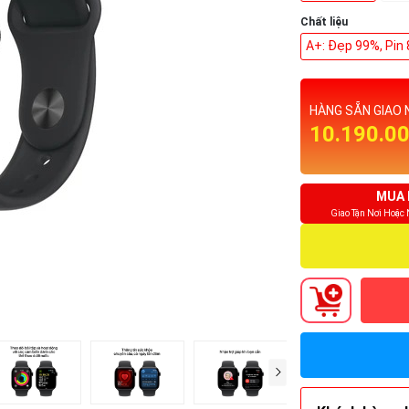
Chất liệu
A+: Đẹp 99%, Pin
HÀNG SẴN GIAO 
10.190.0
MUA 
Giao Tận Nơi Hoặc