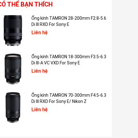
CÓ THỂ BẠN THÍCH
Ống kính TAMRON 28-200mm F2.8-5.6
Di III RXD For Sony E
Liên hệ
Ống kính TAMRON 18-300mm F3.5-6.3
Di III-A VC VXD For Sony E
Liên hệ
Ống kính TAMRON 70-300mm F4.5-6.3
Di III RXD For Sony E/ Nikon Z
Liên hệ