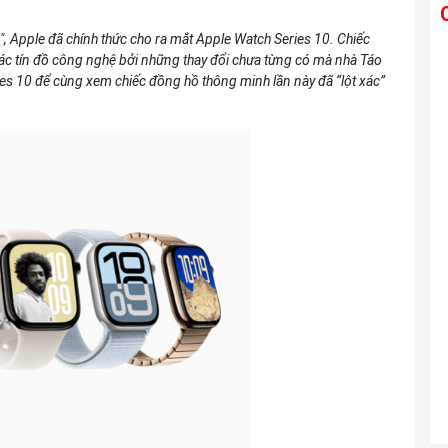
", Apple đã chính thức cho ra mắt Apple Watch Series 10. Chiếc
Ống kính TAMRON 28-300mm F4-7.1 Di
ác tín đồ công nghệ bởi những thay đổi chưa từng có mà nhà Táo
III VC VXD For Sony E
s 10 để cùng xem chiếc đồng hồ thông minh lần này đã “lột xác”
Liên hệ
Ống kính TAMRON 25-200mm F2.8-5.6
Di III VXD G2 For Sony E
Liên hệ
Ống kính TAMRON 150-500mm F5-6.7
Di III VC VXD For Sony E
Liên hệ