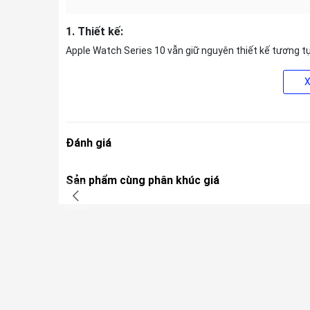
1. Thiết kế:
Apple Watch Series 10 vẫn giữ nguyên thiết kế tương 
đồng hồ hình chữ nhật, bo cong 4 góc. Apple cũng cho 
nhất mà hãng từng sản xuất. Để đạt được điều này, App
SiP, Digital Crown, loa, mặt trước và ăng-ten.
Apple Watch Series 10 sẽ có
2 tùy chọn chất liệu
là
nhô
Đánh giá
Sản phẩm cùng phân khúc giá