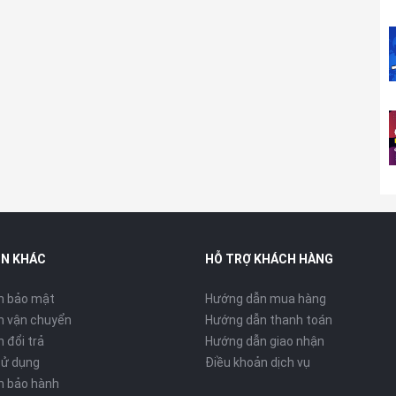
ất liệu hợp kim nhôm cao cấp, không chỉ mang lại cho người
ho chiếc đồng hồ bền bỉ hơn trước các tác động từ môi trường
ất liệu titan được đánh bóng hoàn hảo và sở hữu trọng lượng
ưng vẫn đảm bảo độ bền chắc vượt trội.
và 46mm
. Ở phiên bản vỏ nhôm, Apple Watch Series 10 sẽ có
3
Bạc.
IN KHÁC
HỖ TRỢ KHÁCH HÀNG
h bảo mật
Hướng dẫn mua hàng
h vận chuyển
Hướng dẫn thanh toán
 đổi trả
Hướng dẫn giao nhận
sử dụng
Điều khoản dịch vụ
h bảo hành