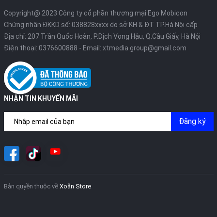
Copyright@ 2023 Công ty cổ phần thương mại Ego Mobicon
Chứng nhận ĐKKD số: 038828xxxx do sở KH & ĐT TP.Hà Nội cấp
Địa chỉ: 207 Trần Quốc Hoàn, P.Dịch Vọng Hậu, Q.Cầu Giấy, Hà Nội
Điện thoại:
0376600888
- Email:
xtmedia.group@gmail.com
NHẬN TIN KHUYẾN MÃI
Đăng ký
Bản quyền thuộc về
Xoăn Store