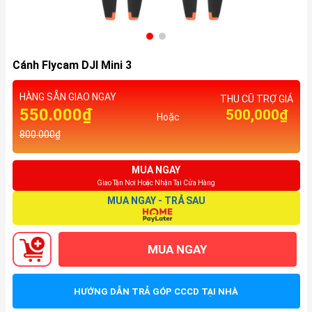
Cánh Flycam DJI Mini 3
HÀNG SẴN GIAO NGAY
THU CŨ TRỢ GIÁ
550.000₫
500,000₫
Hoặc
800.000₫
MUA NGAY
Giao Tận Nơi Hoặc Nhận Tại Cửa Hàng
MUA NGAY - TRẢ SAU
MUA NGAY
HƯỚNG DẪN TRẢ GÓP CCCD TẠI NHÀ