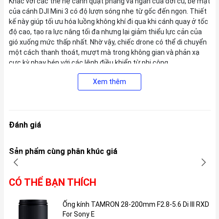
Khác với các thế hệ cánh quạt phẳng và ngắn của đời cũ, bề mặt
của cánh DJI Mini 3 có độ lượn sóng nhẹ từ gốc đến ngọn. Thiết
kế này giúp tối ưu hóa luồng không khí đi qua khi cánh quay ở tốc
độ cao, tạo ra lực nâng tối đa nhưng lại giảm thiểu lực cản của
gió xuống mức thấp nhất. Nhờ vậy, chiếc drone có thể di chuyển
một cách thanh thoát, mượt mà trong không gian và phản xạ
cực kỳ nhạy bén với các lệnh điều khiển từ phi công.
Xem thêm
Đánh giá
Sản phẩm cùng phân khúc giá
CÓ THỂ BẠN THÍCH
Ống kính TAMRON 28-200mm F2.8-5.6 Di III RXD
For Sony E