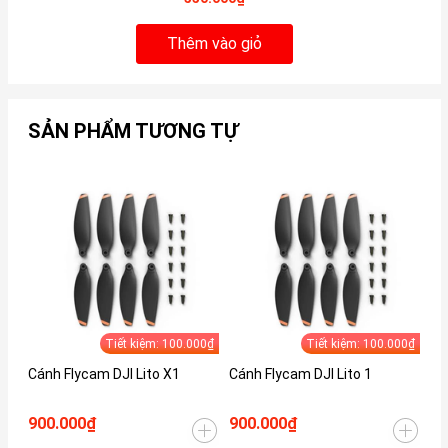
Thêm vào giỏ
SẢN PHẨM TƯƠNG TỰ
Tiết kiệm: 100.000₫
Tiết kiệm: 100.000₫
Cánh Flycam DJI Lito X1
Cánh Flycam DJI Lito 1
Cá
Pl
900.000₫
900.000₫
3.