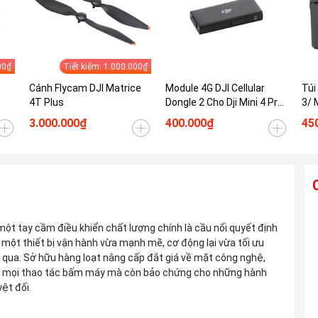
00₫
Tiết kiệm: 1.000.000₫
Cánh Flycam DJI Matrice
Module 4G DJI Cellular
Túi
4T Plus
Dongle 2 Cho Dji Mini 4 Pro/
3/ 
Mini 5 Pro/ Air 3s/ Mavic 3
Min
3.000.000₫
400.000₫
45
Pro/ Mavic 4 Pro
Ống kính TAMRON 28-300mm F4-7.1 Di
một tay cầm điều khiển chất lượng chính là cầu nối quyết định
III VC VXD For Sony E
một thiết bị vận hành vừa mạnh mẽ, cơ động lại vừa tối ưu
Liên hệ
ỏ qua. Sở hữu hàng loạt nâng cấp đắt giá về mặt công nghệ,
hóa mọi thao tác bấm máy mà còn bảo chứng cho những hành
yệt đối.
Ống kính TAMRON 25-200mm F2.8-5.6