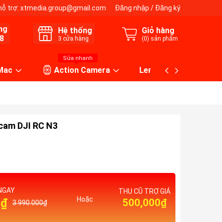
hỗ trợ:
xtmedia.group@gmail.com
Đăng nhập
/
Đăng ký
ng
Hệ thống
Giỏ hàng
8
3
cửa hàng
(
0
) sản phẩm
Sửa nhanh
 Mac
Action Camera
Lens máy ảnh
ycam DJI RC N3
NGAY
THU CŨ TRỢ GIÁ
Hoặc
0₫
500,000₫
3.990.000₫