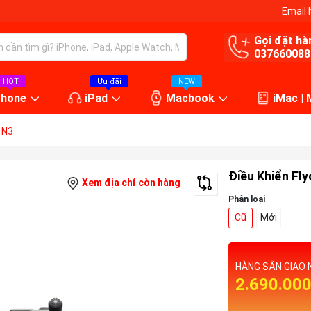
Email 
Gọi đặt hà
037660088
HOT
Ưu đãi
NEW
Phone
iPad
Macbook
iMac |
 N3
Điều Khiển Fl
Xem địa chỉ còn hàng
Phân loại
Cũ
Mới
HÀNG SẴN GIAO 
2.690.00