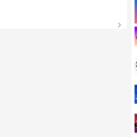
 khoảng cách
của DJI, tay cầm DJI RC-N3 mang lại khả năng duy trì liên lạc
iều khiển. Công nghệ này chứng minh giá trị cốt lõi khi đối mặt
 bị bao vây bởi các nguồn sóng nhiễu nặng. Với phạm vi truyền
ể tự tin bứt phá giới hạn tầm nhìn, chinh phục những độ cao mới
ông phải lo lắng về nguy cơ mất kết nối đột ngột.