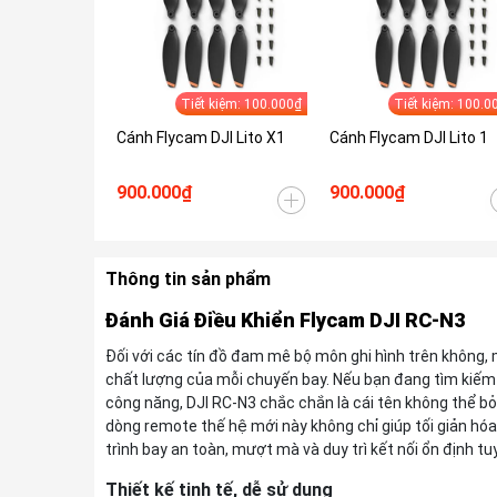
Tiết kiệm: 100.000₫
Tiết kiệm: 100.0
Cánh Flycam DJI Lito X1
Cánh Flycam DJI Lito 1
900.000₫
900.000₫
Thông tin sản phẩm
Đánh Giá Điều Khiển Flycam DJI RC-N3
Đối với các tín đồ đam mê bộ môn ghi hình trên không, 
chất lượng của mỗi chuyến bay. Nếu bạn đang tìm kiếm 
công năng, DJI RC-N3 chắc chắn là cái tên không thể b
dòng remote thế hệ mới này không chỉ giúp tối giản 
trình bay an toàn, mượt mà và duy trì kết nối ổn định tu
Thiết kế tinh tế, dễ sử dụng