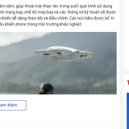
Di III VXD G2 For Sony E
m nắm, giúp thoải mái thao tác trong suốt quá trình sử dụng.
Liên hệ
 tình trạng bay, chế độ máy bay và các thông số kỹ thuật sẽ được
ều khiển dễ dàng theo dõi và điều chỉnh. Các nút bấm được bố trí
iều khiển drone trong môi trường khắc nghiệt.
Ống kính TAMRON 150-500mm F5-6.7
Di III VC VXD For Sony E
Liên hệ
Xem thêm