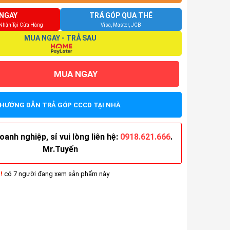
NGAY
TRẢ GÓP QUA THẺ
 Nhận Tại Cửa Hàng
Visa, Master, JCB
MUA NGAY - TRẢ SAU
MUA NGAY
HƯỚNG DẪN TRẢ GÓP CCCD TẠI NHÀ
anh nghiệp, sỉ vui lòng liên hệ:
0918.621.666
.
Mr.Tuyến
!
có 7 người đang xem sản phẩm này