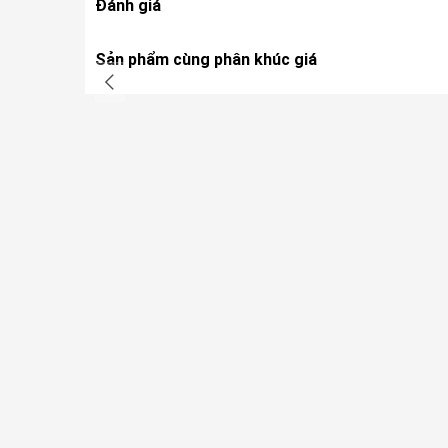
Đánh giá
Sản phẩm cùng phân khúc giá
Khả năng truyền dẫn đỉnh cao, thách thức mọi
Nhờ việc tích hợp hệ thống truyền sóng thế hệ mới nhất 
vô cùng bền bỉ và vững chắc giữa thiết bị bay và người đ
với các môi trường đô thị phức tạp, nhiều vật cản hoặc
tải tín hiệu vượt trội lên đến 15 km, các phi công có th
để săn tìm các góc máy toàn cảnh độc nhất vu nhị mà kh