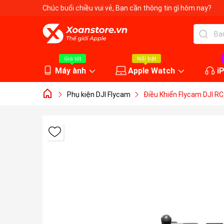
Chúc buổi chiều vui vẻ
, Bạn cần thông tin gì hôm nay?
Giá tốt
Nổi bật
Máy ành
Apple Watch
i
Phụ kiện DJI Flycam
Điều Khiển Flycam DJI RC