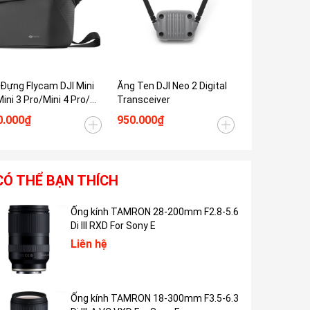
Tiết 
 Đựng Flycam DJI Mini
Ăng Ten DJI Neo 2 Digital
Sạc Nhanh DJ
Mini 3 Pro/Mini 4 Pro/
Transceiver
Power Adapt
i 4k
0.000₫
950.000₫
3.500.000₫
CÓ THỂ BẠN THÍCH
Ống kính TAMRON 28-200mm F2.8-5.6
Di III RXD For Sony E
Liên hệ
Ống kính TAMRON 18-300mm F3.5-6.3