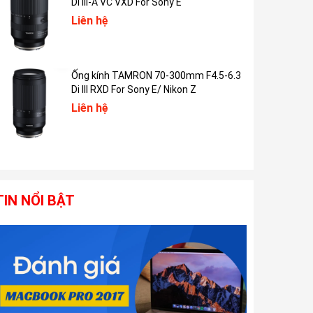
Di III-A VC VXD For Sony E
Liên hệ
Ống kính TAMRON 70-300mm F4.5-6.3
Di III RXD For Sony E/ Nikon Z
Liên hệ
TIN NỔI BẬT