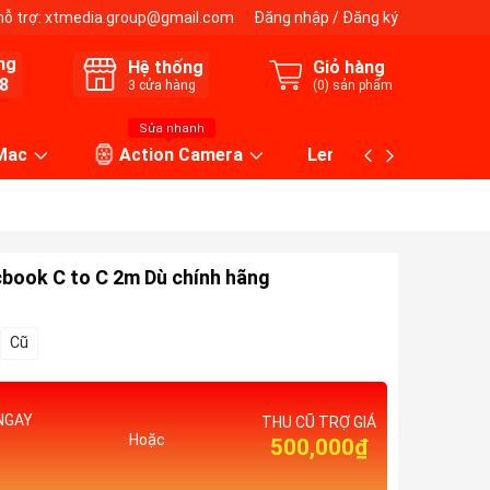
hỗ trợ:
xtmedia.group@gmail.com
Đăng nhập
/
Đăng ký
ng
Hệ thống
Giỏ hàng
8
3
cửa hàng
(
0
) sản phẩm
Sửa nhanh
 Mac
Action Camera
Lens máy ảnh
book C to C 2m Dù chính hãng
Cũ
NGAY
THU CŨ TRỢ GIÁ
Hoặc
500,000₫