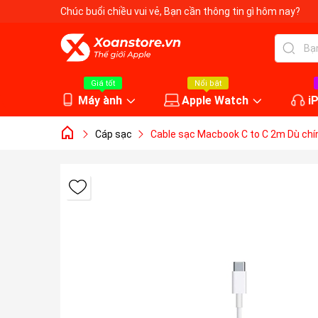
Chúc buổi chiều vui vẻ
, Bạn cần thông tin gì hôm nay?
Giá tốt
Nổi bật
Máy ành
Apple Watch
i
Cáp sạc
Cable sạc Macbook C to C 2m Dù chí