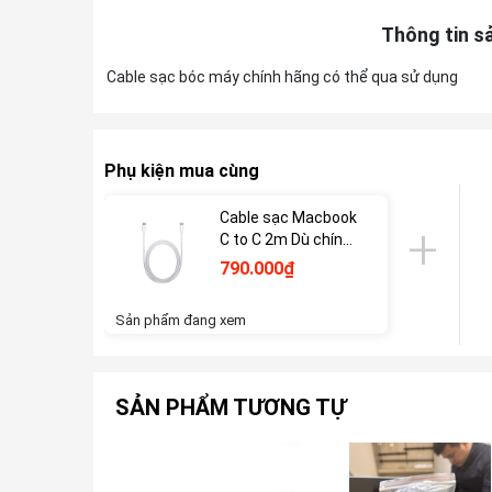
Thông tin s
Cable sạc bóc máy chính hãng có thể qua sử dụng
Phụ kiện mua cùng
Cable sạc Macbook
C to C 2m Dù chính
hãng
790.000₫
Sản phẩm đang xem
SẢN PHẨM TƯƠNG TỰ