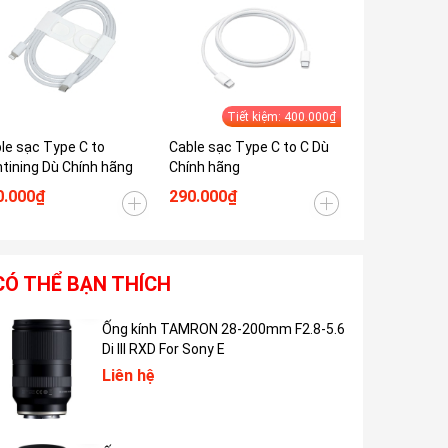
Tiết kiệm: 400.000₫
le sạc Type C to
Cable sạc Type C to C Dù
Cable sạc Ap
htining Dù Chính hãng
Chính hãng
Type C chính
0.000₫
290.000₫
300.000₫
CÓ THỂ BẠN THÍCH
Ống kính TAMRON 28-200mm F2.8-5.6
Di III RXD For Sony E
Liên hệ