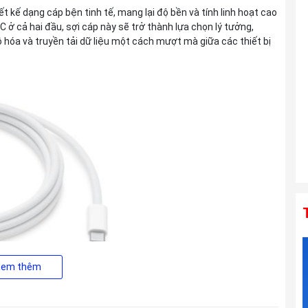
Ống kính TAMRON 25-200mm F2.8-5.6
 kế dạng cáp bện tinh tế, mang lại độ bền và tính linh hoạt cao
Di III VXD G2 For Sony E
C ở cả hai đầu, sợi cáp này sẽ trở thành lựa chọn lý tưởng,
Liên hệ
 hóa và truyền tải dữ liệu một cách mượt mà giữa các thiết bị
Ống kính TAMRON 150-500mm F5-6.7
Di III VC VXD For Sony E
Liên hệ
Xem thêm