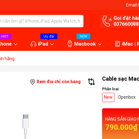
Email 
Gọi đặt hà
037660088
HOT
Ưu đãi
NEW
Phone
iPad
Macbook
iMac |
nh hãng
Cable sạc Mac
Xem địa chỉ còn hàng
Phân loại
New
Openbox
HÀNG SẴN GIAO 
790.000₫