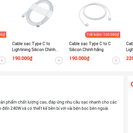
00₫
Tiết kiệm: 100.000₫
Cable sạc Type C to
Cable sạc Type C to C
Cab
Lightining Silicon Chính
Silicon Chính hãng
Lig
hãng
190.000₫
190.000₫
22
Ống kính TAMRON 28-300mm F4-7.1 Di
sản phẩm chất lượng cao, đáp ứng nhu cầu sạc nhanh cho các
III VC VXD For Sony E
n đến 240W và có thiết kế bền bỉ với vải bện bọc bên ngoài.
Liên hệ