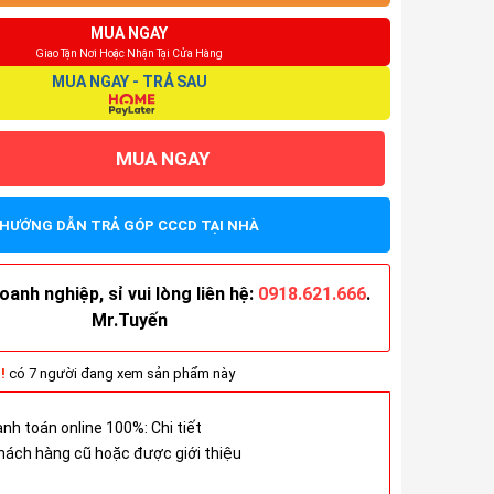
MUA NGAY
Giao Tận Nơi Hoặc Nhận Tại Cửa Hàng
MUA NGAY - TRẢ SAU
MUA NGAY
HƯỚNG DẪN TRẢ GÓP CCCD TẠI NHÀ
anh nghiệp, sỉ vui lòng liên hệ:
0918.621.666
.
Mr.Tuyến
!
có 7 người đang xem sản phẩm này
anh toán online 100%:
Chi tiết
hách hàng cũ hoặc được giới thiệu