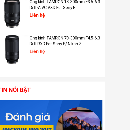
Ống kính TAMRON 18-300mm F3.5-6.3
Di III-A VC VXD For Sony E
Liên hệ
Ống kính TAMRON 70-300mm F4.5-6.3
Di III RXD For Sony E/ Nikon Z
Liên hệ
TIN NỔI BẬT