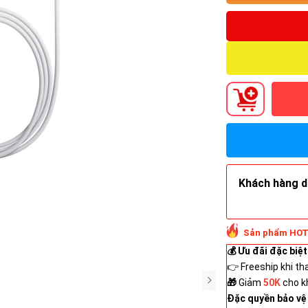
Khách hàng do
Sản phẩm HOT
💰 Ưu đãi đặc biệt
👉 Freeship khi th
🎁
Giảm
50K
cho k
Đặc quyền bảo vệ