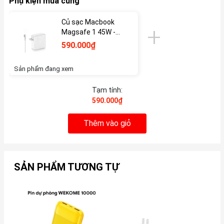
Phụ kiện mua cùng
Củ sạc Macbook
Magsafe 1 45W -
Like New
590.000₫
Sản phẩm đang xem
Tạm tính:
590.000₫
Thêm vào giỏ
SẢN PHẨM TƯƠNG TỰ