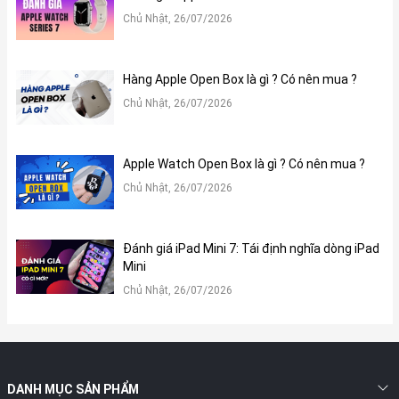
Chủ Nhật, 26/07/2026
Hàng Apple Open Box là gì ? Có nên mua ?
Chủ Nhật, 26/07/2026
Hơn nữa, sạc MagSafe 1 45W đã được thiết kế và kiểm tra một
cách kỹ lưỡng để đảm bảo rằng nó hoạt động trong điều kiện tối
Apple Watch Open Box là gì ? Có nên mua ?
ưu và không gây nguy hiểm cho người dùng. Vì vậy, đây sẽ là một
phụ kiện đáng tin cậy và đáng sử dụng cho những ai đang sở
Chủ Nhật, 26/07/2026
hữu MacBook.
Đánh giá iPad Mini 7: Tái định nghĩa dòng iPad
Mini
Chủ Nhật, 26/07/2026
DANH MỤC SẢN PHẨM