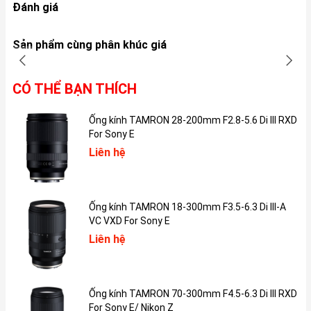
Đánh giá
Thiết kế MagSafe tiện lợi đặc trưng
Sạc MagSafe 1 45W cho MacBook là một ví dụ hoàn hảo về sự
Sản phẩm cùng phân khúc giá
kết hợp giữa thiết kế thông minh và tính năng tiện dụng. Điều
này thể hiện rõ nhất qua công nghệ kết nối MagSafe từ tính đặc
trưng có trên sản phẩm. Khi bạn đưa đầu sạc vào lại gần cổng
CÓ THỂ BẠN THÍCH
sạc trên MacBook tương thích, tính năng MagSafe sẽ tự động
"kéo" đầu sạc vào cổng sạc trên máy tính một cách chính xác,
Ống kính TAMRON 28-200mm F2.8-5.6 Di III RXD
chắc chắn, gọn gàng.
For Sony E
Liên hệ
Ống kính TAMRON 18-300mm F3.5-6.3 Di III-A
VC VXD For Sony E
Liên hệ
Ống kính TAMRON 70-300mm F4.5-6.3 Di III RXD
For Sony E/ Nikon Z