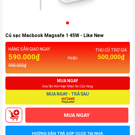
Củ sạc Macbook Magsafe 1 45W - Like New
HÀNG SẴN GIAO NGAY
THU CŨ TRỢ GIÁ
590.000₫
500,000₫
Hoặc
990.000₫
MUA NGAY
Giao Tận Nơi Hoặc Nhận Tại Cửa Hàng
MUA NGAY - TRẢ SAU
MUA NGAY
HƯỚNG DẪN TRẢ GÓP CCCD TẠI NHÀ