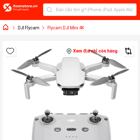
DJI Flycam
Flycam DJI Mini 4K
Xem địa chỉ còn hàng