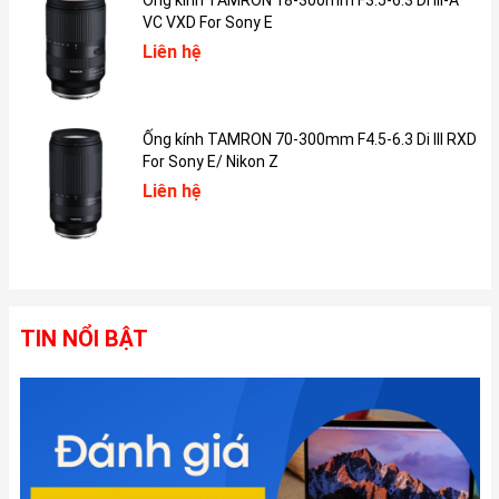
VC VXD For Sony E
các rung động không mong muốn.
Liên hệ
Cảm biến tránh chướng ngại vật
Dù nằm trong phân khúc flycam phổ thông, DJI Mini 4K vẫn được
Ống kính TAMRON 70-300mm F4.5-6.3 Di III RXD
trang bị hệ thống cảm biến hỗ trợ an toàn bay. Với cụm cảm biến
For Sony E/ Nikon Z
kép hướng xuống dưới (downward vision system), thiết bị có khả
Liên hệ
năng nhận diện bề mặt và phát hiện vật thể chính xác trong
phạm vi từ 0,5m đến 10m. Tuy không sở hữu hệ thống tránh
chướng ngại vật đa hướng tinh vi như dòng cao cấp Mini 4 Pro,
nhưng trang bị này là quá đủ để hỗ trợ máy bay duy trì độ cao ổn
định và xác định vị trí hạ cánh an toàn, giúp giảm thiểu đáng kể
rủi ro va chạm trong quá trình vận hành.
TIN NỔI BẬT