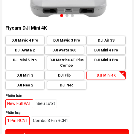
Flycam DJI Mini 4K
DJI Mavic 4 Pro
DJI Mavic 3 Pro
DJI Air 3S
DJI Avata 2
DJI Avata 360
DJI Mini 4 Pro
DJI Mini 5 Pro
DJI Matrice 4T Plus
DJI Mini 3 Pro
Combo
DJI Mini 3
DJI Flip
DJI Mini 4K
DJI Neo 2
DJI Neo
Phiên bản
New Full VAT
Siêu Lướt
Phân loại
1 Pin RCN1
Combo 3 Pin RCN1