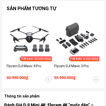
SẢN PHẨM TƯƠNG TỰ
Tiết kiệm: 49.000.000₫
Tiết kiệm: 6.000.000₫
Flycam DJI Mavic 4 Pro
Flycam DJI Mavic 3 Pro
Fl
60.990.000₫
55.990.000₫
37
Thông tin sản phẩm
Đánh Giá DJI Mini 4K: Flycam 4K "quốc dân" –