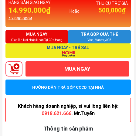
HÀNG SẴN GIAO NGAY
THU CŨ TRỢ GIÁ
14.990.000₫
500,000₫
Hoặc
17.990.000₫
MUA NGAY
TRẢ GÓP QUA THẺ
Giao Tận Nơi Hoặc Nhận Tại Cửa Hàng
Visa, Master, JCB
MUA NGAY - TRẢ SAU
MUA NGAY
HƯỚNG DẪN TRẢ GÓP CCCD TẠI NHÀ
Khách hàng doanh nghiệp, sỉ vui lòng liên hệ:
0918.621.666
. Mr.Tuyến
Thông tin sản phẩm