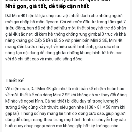
Nhỏ gọn, giá tốt, dễ tiếp cận nhất
DJI Mini 4K hiện là lựa chọn ưu việt nhất dành cho những người
mới gia nhập bộ môn flycam. Chỉ với mức đầu tư trong tầm giá 7
triệu đồng, bạn đã có thể sở hữu một thiết bị bay hỗ trợ độ phân
giải 4K sắc nét, đi kèm hệ thống chống rung gimbal 3 trục và khả
năng kháng gió Cấp 5 bền bỉ. So với phiên bản Mini 2 SE, Mini 4K
mang đến bước nhảy vọt về hiệu suất hình ảnh, giúp các nhà
sáng tạo nội dung dễ dàng ghi lại những khung hình từ trên cao
với độ chi tiết cao và màu sắc sống động.
Thiết kế
Về diện mạo, DJI Mini 4K gần như là một bản kế nhiệm hoàn hảo
về mặt thiết kế của dòng Mini 2 SE khi không có sự thay đổi đáng
kể nào về ngoại hình. Cả hai thiết bị đều duy trì trọng lượng lý
tưởng 249g cùng kích thước siêu gọn nhẹ (138 × 81 × 58 mm khi
gập lại). Thông số này mang lại tính cơ động cực cao, giúp người
dùng dễ dàng mang theo trong mọi hành trình di chuyển hay các
buổi quay chụp ngoại cảnh mà không gặp bất kỳ trở ngại nào.