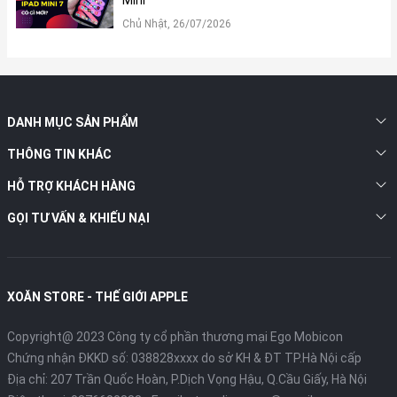
Chủ Nhật, 26/07/2026
DANH MỤC SẢN PHẨM
THÔNG TIN KHÁC
HỖ TRỢ KHÁCH HÀNG
GỌI TƯ VẤN & KHIẾU NẠI
Thời lượng hoạt động
Theo công bố từ DJI, Mini 4K có khả năng vận hành liên tục trong
XOĂN STORE - THẾ GIỚI APPLE
31 phút dưới điều kiện thử nghiệm lý tưởng. Tuy nhiên, trong môi
trường tác nghiệp thực tế, thời lượng này sẽ biến thiên tùy
Copyright@ 2023 Công ty cổ phần thương mại Ego Mobicon
thuộc vào sức gió, chế độ bay và thói quen điều khiển của người
Chứng nhận ĐKKD số: 038828xxxx do sở KH & ĐT TP.Hà Nội cấp
dùng. Thông thường, thời gian bay thực tế sẽ duy trì ổn định ở
Địa chỉ: 207 Trần Quốc Hoàn, P.Dịch Vọng Hậu, Q.Cầu Giấy, Hà Nội
mức khoảng 20 phút. Dù con số này có phần khiêm tốn khi đặt