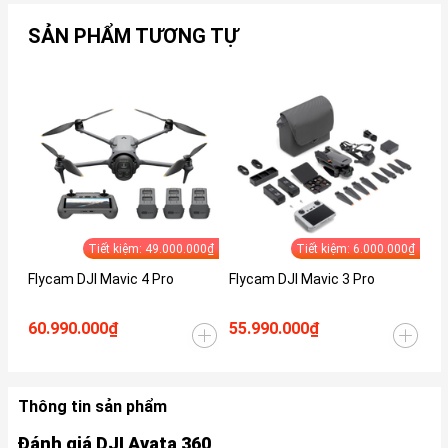
SẢN PHẨM TƯƠNG TỰ
Tiết kiệm: 49.000.000₫
Tiết kiệm: 6.000.000₫
Flycam DJI Mavic 4 Pro
Flycam DJI Mavic 3 Pro
Fl
60.990.000₫
55.990.000₫
37
Thông tin sản phẩm
Đánh giá DJI Avata 360