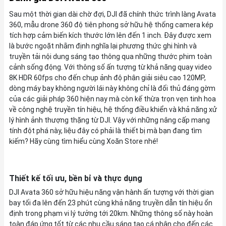
Sau một thời gian dài chờ đợi, DJI đã chính thức trình làng Avata
360, mẫu drone 360 độ tiên phong sở hữu hệ thống camera kép
tích hợp cảm biến kích thước lớn lên đến 1 inch. Đây được xem
là bước ngoặt nhằm định nghĩa lại phương thức ghi hình và
truyền tải nội dung sáng tạo thông qua những thước phim toàn
cảnh sống động. Với thông số ấn tượng từ khả năng quay video
8K HDR 60fps cho đến chụp ảnh độ phân giải siêu cao 120MP,
dòng máy bay không người lái này không chỉ là đối thủ đáng gờm
của các giải pháp 360 hiện nay mà còn kế thừa trọn vẹn tinh hoa
về công nghệ truyền tín hiệu, hệ thống điều khiển và khả năng xử
lý hình ảnh thượng thặng từ DJI. Vậy với những nâng cấp mang
tính đột phá này, liệu đây có phải là thiết bị mà bạn đang tìm
kiếm? Hãy cùng tìm hiểu cùng Xoăn Store nhé!
Thiết kế tối ưu, bền bỉ và thực dụng
DJI Avata 360 sở hữu hiệu năng vận hành ấn tượng với thời gian
bay tối đa lên đến 23 phút cùng khả năng truyền dẫn tín hiệu ổn
định trong phạm vi lý tưởng tới 20km. Những thông số này hoàn
toàn đáp ứng tốt từ các nhu cầu sáng tạo cá nhân cho đến các