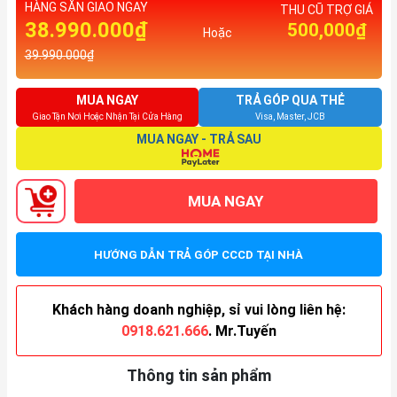
HÀNG SẴN GIAO NGAY
THU CŨ TRỢ GIÁ
38.990.000₫
500,000₫
Hoặc
39.990.000₫
MUA NGAY
TRẢ GÓP QUA THẺ
Giao Tận Nơi Hoặc Nhận Tại Cửa Hàng
Visa, Master, JCB
MUA NGAY - TRẢ SAU
MUA NGAY
HƯỚNG DẪN TRẢ GÓP CCCD TẠI NHÀ
Khách hàng doanh nghiệp, sỉ vui lòng liên hệ:
0918.621.666
. Mr.Tuyến
Thông tin sản phẩm