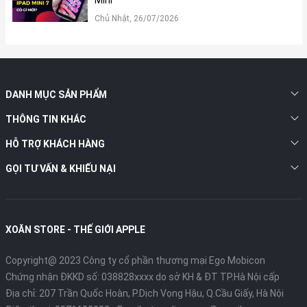
kể cho những chuyến bay dài.
Chủ Nhật, 26/07/2026
DANH MỤC SẢN PHẨM
THÔNG TIN KHÁC
HỖ TRỢ KHÁCH HÀNG
GỌI TƯ VẤN & KHIẾU NẠI
XOĂN STORE - THẾ GIỚI APPLE
Làm chủ khung hình – Tự do chọn góc máy ở khâu hậu
Copyright@ 2023 Công ty cổ phần thương mại Ego Mobicon
kỳ
Chứng nhận ĐKKD số: 038828xxxx do sở KH & ĐT TP.Hà Nội cấp
Điểm đột phá và thú vị nhất trên DJI Avata 360 chính là đặc
Địa chỉ: 207 Trần Quốc Hoàn, P.Dịch Vọng Hậu, Q.Cầu Giấy, Hà Nội
quyền lựa chọn khung hình sau khi chuyến bay kết thúc. Thay vì