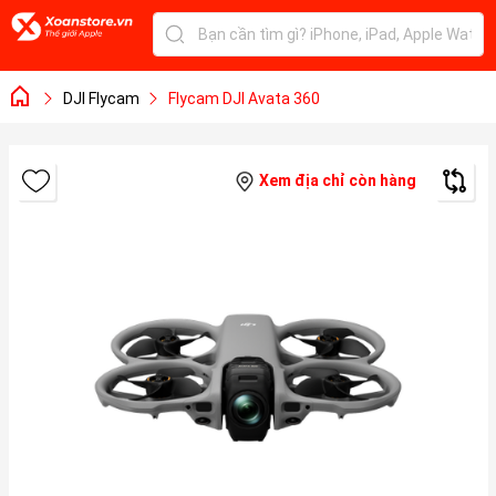
DJI Flycam
Flycam DJI Avata 360
Xem địa chỉ còn hàng