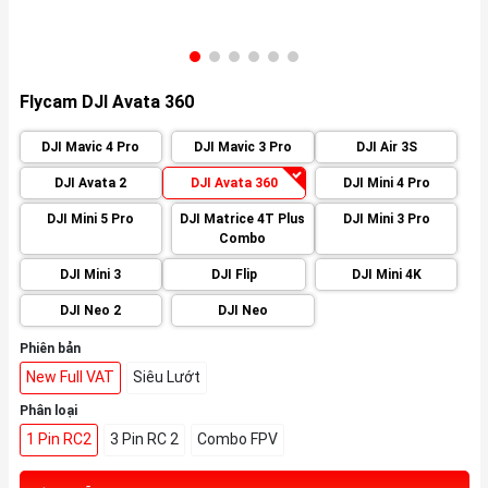
Flycam DJI Avata 360
DJI Mavic 4 Pro
DJI Mavic 3 Pro
DJI Air 3S
DJI Avata 2
DJI Avata 360
DJI Mini 4 Pro
DJI Mini 5 Pro
DJI Matrice 4T Plus
DJI Mini 3 Pro
Combo
DJI Mini 3
DJI Flip
DJI Mini 4K
DJI Neo 2
DJI Neo
Phiên bản
New Full VAT
Siêu Lướt
Phân loại
1 Pin RC2
3 Pin RC 2
Combo FPV