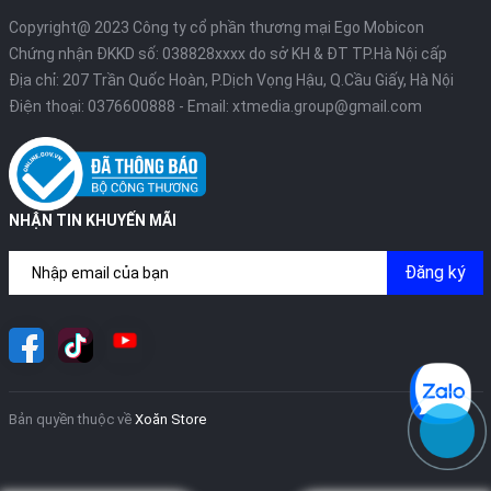
Copyright@ 2023 Công ty cổ phần thương mại Ego Mobicon
Chứng nhận ĐKKD số: 038828xxxx do sở KH & ĐT TP.Hà Nội cấp
Địa chỉ: 207 Trần Quốc Hoàn, P.Dịch Vọng Hậu, Q.Cầu Giấy, Hà Nội
Điện thoại:
0376600888
- Email:
xtmedia.group@gmail.com
NHẬN TIN KHUYẾN MÃI
Đăng ký
Bản quyền thuộc về
Xoăn Store