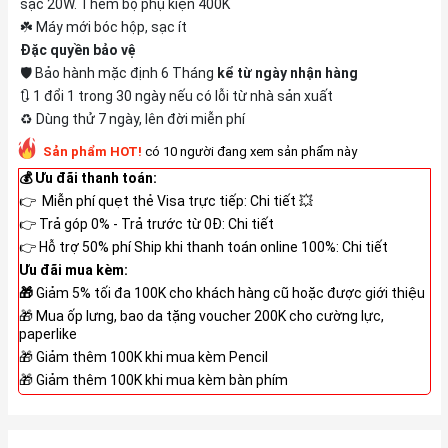
sạc 20W. Thêm bộ phụ kiện 400K
☘️ Máy mới bóc hộp, sạc ít
Đặc quyền bảo vệ
🛡️ Bảo hành mặc định 6 Tháng
kể từ ngày nhận hàng
🔃 1 đổi 1 trong 30 ngày nếu có lỗi từ nhà sản xuất
♻️ Dùng thử 7 ngày, lên đời miễn phí
Sản phẩm HOT!
có 10 người đang xem sản phẩm này
💰 Ưu đãi thanh toán:
👉 Miễn phí quẹt thẻ Visa trực tiếp:
Chi tiết
💥
👉 Trả góp 0% - Trả trước từ 0Đ:
Chi tiết
👉 Hỗ trợ 50% phí Ship khi thanh toán online 100%:
Chi tiết
Ưu đãi mua kèm:
🎁
Giảm 5% tối đa 100K cho khách hàng cũ hoặc được giới thiệu
🎁 Mua ốp lưng, bao da tặng voucher 200K cho cường lực,
paperlike
🎁 Giảm thêm 100K khi mua kèm Pencil
🎁 Giảm thêm 100K khi mua kèm bàn phím