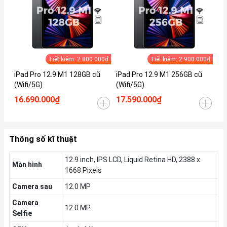
Tiết kiệm: 2.800.000₫
Tiết kiệm: 2.900.000₫
iPad Pro 12.9 M1 128GB cũ
iPad Pro 12.9 M1 256GB cũ
iP
(Wifi/5G)
(Wifi/5G)
(W
16.690.000₫
17.590.000₫
19
Thông số kĩ thuật
12.9 inch, IPS LCD, Liquid Retina HD, 2388 x
Màn hình
1668 Pixels
Camera sau
12.0 MP
Camera
12.0 MP
Selfie