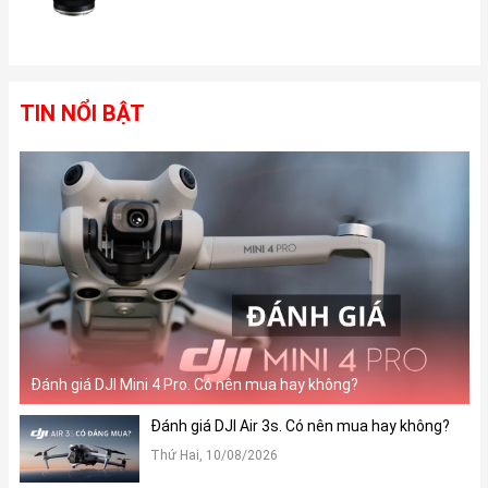
mạnh mẽ với bộ vi xử lý M1 siêu đỉnh. Đây là Chip từng được
trang bị trên dòng Macbook Air 2020 và Macbook Pro 13 inch. Với
bộ vi xử lý M1, iPad Pro 2021 chính là chiếc máy tính bảng nhanh
nhất từ trước tới nay
TIN NỔI BẬT
iPad Pro 2021 trông như một chiếc laptop thực thụ
Kết hợp tính năng bút cảm ứng
iPad Pro 2021 là dòng máy tính bảng cao cấp của Apple nên
đương nhiên không thể thiếu phụ kiện hỗ trợ khả năng tương
thích là bút cảm ứng. Với tính năng này làm tăng độ nhạy, hỗ trợ
cho việc thao tác dễ dàng, nhanh chóng và chính xác hơn. Công
nghệ Promotion trên màn hình tần số quét 120Hz cho mọi thao
tác, chuyển cảnh trên màn hình nhạy hơn bao giờ hết.
Đánh giá DJI Mini 4 Pro. Có nên mua hay không?
Đánh giá DJI Air 3s. Có nên mua hay không?
Cụm Camera mang lại hình ảnh chất lượng
Thứ Hai, 10/08/2026
Nói tới iPad Pro 2021 không thể không kể đến khả năng chụp ảnh