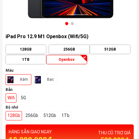
iPad Pro 12.9 M1 Openbox (Wifi/5G)
128GB
256GB
512GB
1TB
Openbox
Màu
Xám
Bạc
Bản
Wifi
5G
Bộ nhớ
128Gb
256Gb
512Gb
1Tb
HÀNG SẴN GIAO NGAY
THU CŨ TRỢ GIÁ