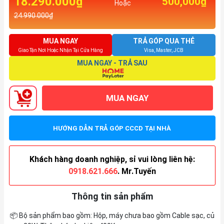
18.290.000₫
500,000₫
Hoặc
24.990.000₫
MUA NGAY
TRẢ GÓP QUA THẺ
Giao Tận Nơi Hoặc Nhận Tại Cửa Hàng
Visa, Master, JCB
MUA NGAY - TRẢ SAU
MUA NGAY
HƯỚNG DẪN TRẢ GÓP CCCD TẠI NHÀ
Khách hàng doanh nghiệp, sỉ vui lòng liên hệ:
0918.621.666
. Mr.Tuyến
Thông tin sản phẩm
📦 Bộ sản phẩm bao gồm: Hộp, máy chưa bao gồm Cable sạc, củ